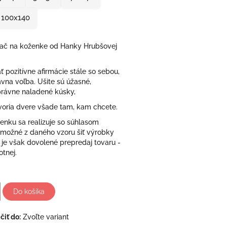
100x140
lač na koženke od Hanky Hrubšovej
 pozitívne afirmácie stále so sebou,
rávna voľba. Ušite sú úžasné,
právne naladené kúsky,
voria dvere všade tam, kam chcete.
enku sa realizuje so súhlasom
e možné z daného vzoru šiť výrobky
e je však dovolené prepredaj tovaru -
tnej.
Do košíka
iť do:
Zvoľte variant