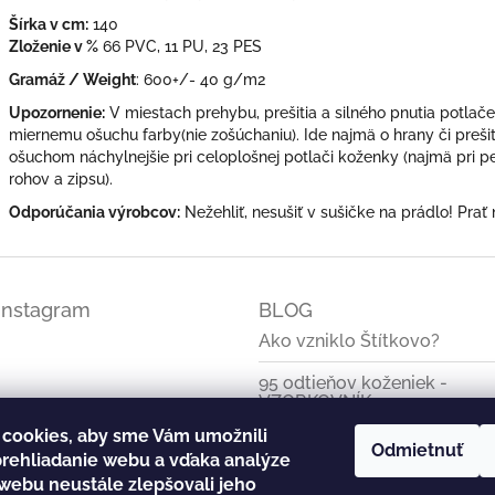
Šírka v cm:
140
Zloženie v %
66 PVC, 11 PU, 23 PES
Gramáž / Weight
: 600+/- 40 g/m2
Upozornenie:
V miestach prehybu, prešitia a silného pnutia potlač
miernemu ošuchu farby(nie zošúchaniu). Ide najmä o hrany či prešit
ošuchom náchylnejšie pri celoplošnej potlači koženky (najmä pri
rohov a zipsu).
Odporúčania výrobcov:
Nežehliť, nesušiť v sušičke na prádlo! Prať
Instagram
BLOG
Ako vzniklo Štítkovo?
95 odtieňov koženiek -
VZORKOVNÍK
cookies, aby sme Vám umožnili
Základné informácie o
Odmietnuť
rehliadanie webu a vďaka analýze
koženkových štítkoch
webu neustále zlepšovali jeho