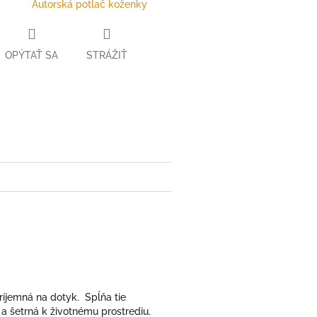
Autorská potlač koženky
OPÝTAŤ SA
STRÁŽIŤ
ter
ríjemná na dotyk. Spĺňa tie
 a šetrná k životnému prostrediu.