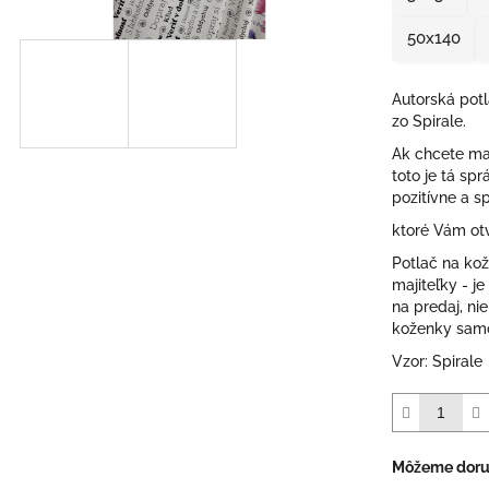
50x140
Autorská pot
zo Spirale.
Ak chcete mať
toto je tá sp
pozitívne a s
ktoré Vám ot
Potlač na kož
majiteľky - j
na predaj, ni
koženky samo
Vzor: Spirale
Môžeme doruč