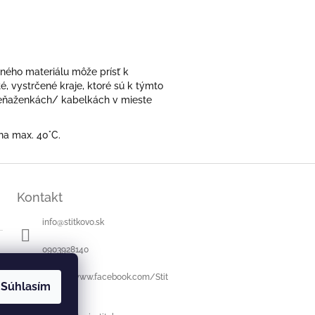
eného materiálu môže prísť k
é, vystrčené kraje, ktoré sú k týmto
 peňaženkách/ kabelkách v mieste
 na max. 40°C.
Kontakt
info
@
stitkovo.sk
0903928140
https://www.facebook.com/Stit
Súhlasím
kovo.sk