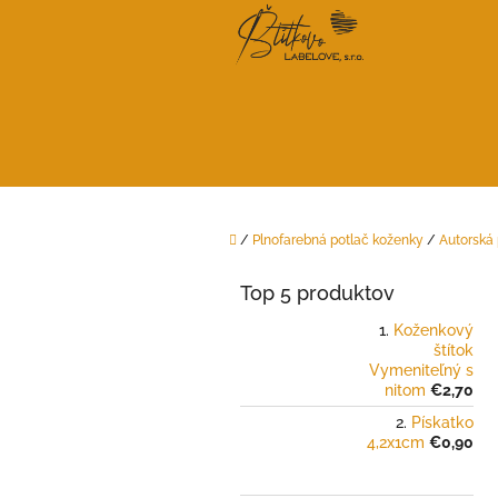
Prejsť
na
obsah
Domov
/
Plnofarebná potlač koženky
/
Autorská
B
o
Top 5 produktov
č
n
Koženkový
štítok
ý
Vymeniteľný s
p
nitom
€2,70
a
Pískatko
n
4,2x1cm
€0,90
e
l