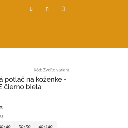
Nákupný
Hľadať
Prihlásenie
košík
Kód:
Zvoľte variant
á potlač na koženke -
 čierno biela
nt
lu
40x40
50x50
40x140