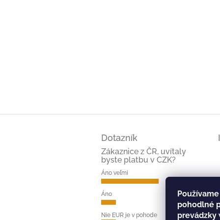
Z
á
Dotazník
p
ä
Zákaznice z ČR, uvítaly
byste platbu v CZK?
t
i
Áno veľmi
e
(66%)
Používame 
Áno
(17%)
pohodlné p
prevádzky 
Nie EUR je v pohode