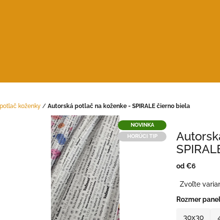
 potlač koženky
/
Autorská potlač na koženke - SPIRALE čierno biela
NOVINKA
Autorsk
HORÚCI TIP
SPIRALE
od
€6
Jednotková
Zvoľte varia
cena:
Rozmer pane
30x30