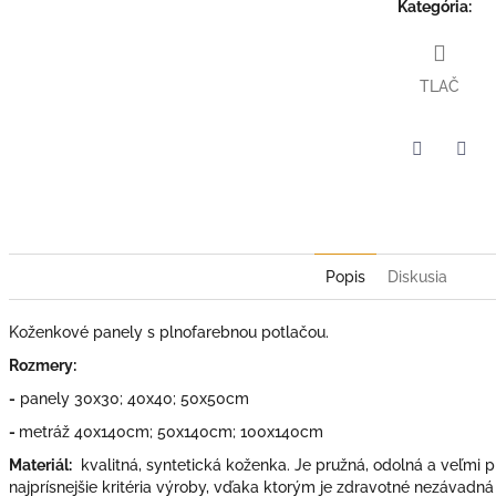
Kategória
:
TLAČ
Facebook
Twit
Popis
Diskusia
Koženkové panely s plnofarebnou potlačou.
Rozmery:
-
panely 30x30; 40x40; 50x50cm
-
metráž 40x140cm; 50x140cm; 100x140cm
Materiál:
kvalitná, syntetická koženka. Je pružná, odolná a veľmi p
najprísnejšie kritéria výroby, vďaka ktorým je zdravotné nezávadná