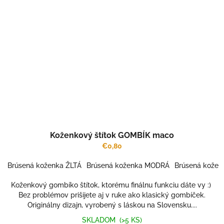
Koženkový štítok GOMBÍK maco
€0,80
Brúsená koženka ŽLTÁ
Brúsená koženka MODRÁ
Brúsená kožen
Koženkový gombíko štítok, ktorému finálnu funkciu dáte vy :)
Bez problémov prišijete aj v ruke ako klasický gombíček.
Originálny dizajn, vyrobený s láskou na Slovensku....
SKLADOM
(>5 KS)