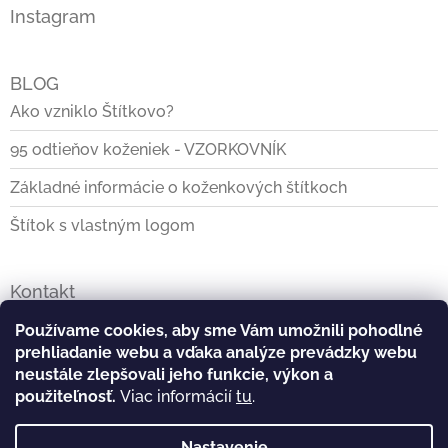
i
Instagram
s
u
BLOG
Ako vzniklo Štítkovo?
95 odtieňov koženiek - VZORKOVNÍK
Základné informácie o koženkových štítkoch
Štítok s vlastným logom
Kontakt
info
@
stitkovo.sk
Používame cookies, aby sme Vám umožnili pohodlné
prehliadanie webu a vďaka analýze prevádzky webu
0903928140
neustále zlepšovali jeho funkcie, výkon a
použiteľnosť.
Viac informácií
tu
.
https://www.facebook.com/Stitkovo.sk
Nastavenie
stitkovo_tvoj_stitok