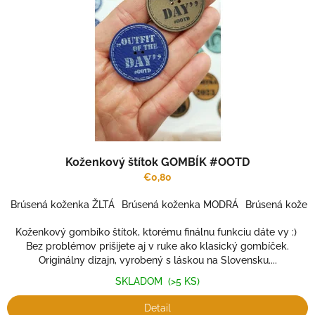
o
r
v
o
d
u
k
t
o
v
Koženkový štítok GOMBÍK #OOTD
€0,80
Brúsená koženka ŽLTÁ
Brúsená koženka MODRÁ
Brúsená kožen
Koženkový gombíko štítok, ktorému finálnu funkciu dáte vy :)
Bez problémov prišijete aj v ruke ako klasický gombíček.
Originálny dizajn, vyrobený s láskou na Slovensku....
SKLADOM
(>5 KS)
Detail