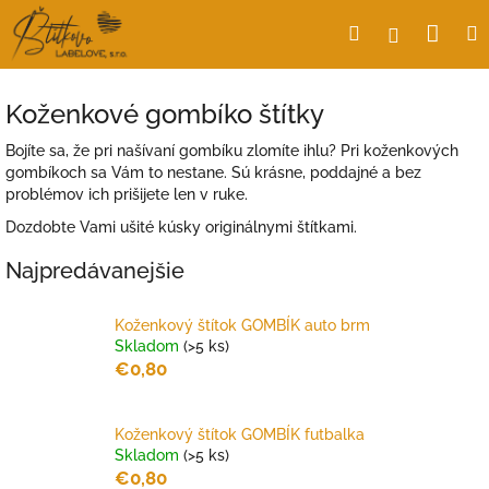
Prejsť
Nák
Hľadať
Prihlásen
na
obsah
koší
Koženkové gombíko štítky
Bojíte sa, že pri našívaní gombíku zlomíte ihlu? Pri koženkových
gombíkoch sa Vám to nestane. Sú krásne, poddajné a bez
problémov ich prišijete len v ruke.
Dozdobte Vami ušité kúsky originálnymi štítkami.
Najpredávanejšie
Koženkový štítok GOMBÍK auto brm
Skladom
(>5 ks)
€0,80
Koženkový štítok GOMBÍK futbalka
Skladom
(>5 ks)
€0,80