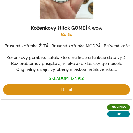
Koženkový štítok GOMBÍK wow
€0,80
Brúsená koženka ŽLTÁ
Brúsená koženka MODRÁ
Brúsená kožen
Koženkový gombíko štítok, ktorému finálnu funkciu dáte vy :)
Bez problémov prišijete aj v ruke ako klasický gombíček.
Originálny dizajn, vyrobený s láskou na Slovensku....
SKLADOM
(>5 KS)
Detail
NOVINKA
TIP