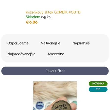
Koženkový štítok GOMBÍK #OOTD
Skladom
(>5 ks)
€0,80
R
a
Odporúčame
Najlacnejšie
Najdrahšie
d
e
Najpredávanejšie
Abecedne
n
i
e
Otvoriť filter
p
r
V
NOVINKA
o
ý
TIP
d
p
u
i
k
s
t
p