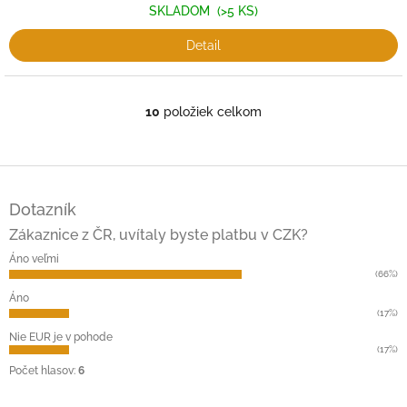
SKLADOM
(>5 KS)
Detail
10
položiek celkom
O
v
l
á
Z
d
á
a
Dotazník
p
c
ä
Zákaznice z ČR, uvítaly byste platbu v CZK?
i
t
e
Áno veľmi
i
p
(66%)
r
e
Áno
v
(17%)
k
Nie EUR je v pohode
y
(17%)
v
Počet hlasov:
6
ý
p