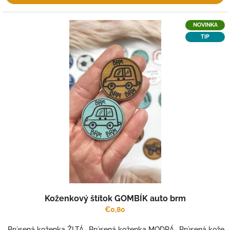
NOVINKA
TIP
Koženkový štítok GOMBÍK auto brm
€0,80
Brúsená koženka ŽLTÁ
Brúsená koženka MODRÁ
Brúsená kožen