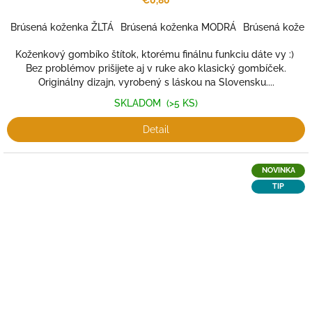
€0,80
Brúsená koženka ŽLTÁ
Brúsená koženka MODRÁ
Brúsená kožen
Koženkový gombíko štítok, ktorému finálnu funkciu dáte vy :)
Bez problémov prišijete aj v ruke ako klasický gombíček.
Originálny dizajn, vyrobený s láskou na Slovensku....
SKLADOM
(>5 KS)
Detail
NOVINKA
TIP