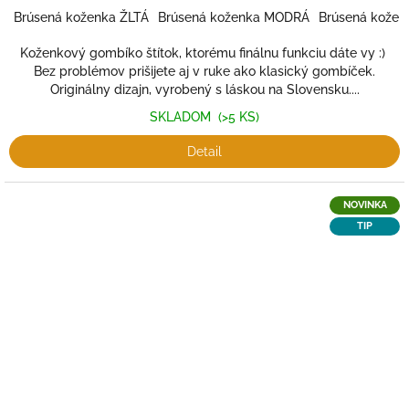
Brúsená koženka ŽLTÁ
Brúsená koženka MODRÁ
Brúsená kožen
Koženkový gombíko štítok, ktorému finálnu funkciu dáte vy :)
Bez problémov prišijete aj v ruke ako klasický gombíček.
Originálny dizajn, vyrobený s láskou na Slovensku....
SKLADOM
(>5 KS)
Detail
NOVINKA
TIP