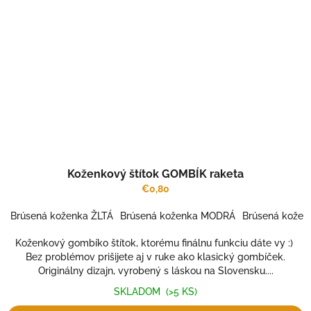
Koženkový štítok GOMBÍK raketa
€0,80
Brúsená koženka ŽLTÁ
Brúsená koženka MODRÁ
Brúsená kožen
Koženkový gombíko štítok, ktorému finálnu funkciu dáte vy :)
Bez problémov prišijete aj v ruke ako klasický gombíček.
Originálny dizajn, vyrobený s láskou na Slovensku....
SKLADOM
(>5 KS)