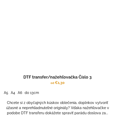
DTF transfer/nažehľovačka Číslo 3
€1,30
od
A5
A4
A6
do 13cm
Chcete si z obyčajných kúskov oblečenia, doplnkov vytvoriť
úžasné a neprehliadnuteľné originály? Vďaka nažehľovačke v
podobe DTF transferu dokážete spraviť parádu doslova za...