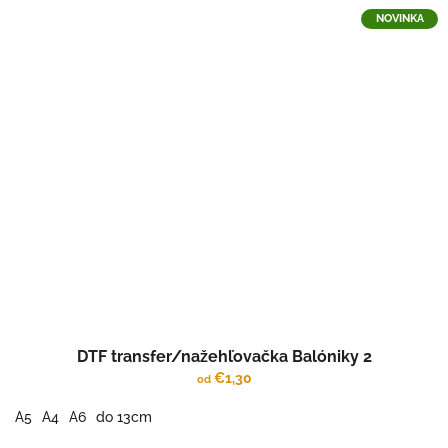
NOVINKA
DTF transfer/nažehľovačka Balóniky 2
€1,30
od
A5
A4
A6
do 13cm