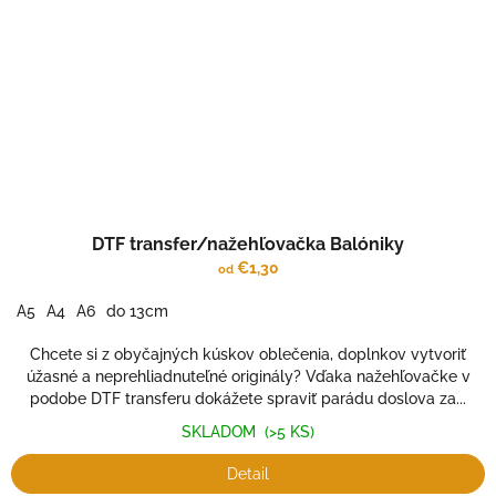
DTF transfer/nažehľovačka Balóniky
€1,30
od
A5
A4
A6
do 13cm
Chcete si z obyčajných kúskov oblečenia, doplnkov vytvoriť
úžasné a neprehliadnuteľné originály? Vďaka nažehľovačke v
podobe DTF transferu dokážete spraviť parádu doslova za...
SKLADOM
(>5 KS)
Detail