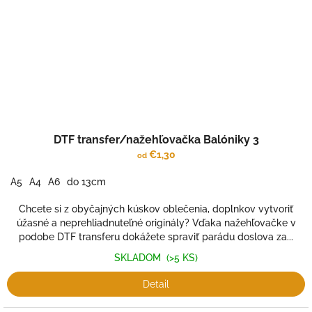
DTF transfer/nažehľovačka Balóniky 3
€1,30
od
A5
A4
A6
do 13cm
Chcete si z obyčajných kúskov oblečenia, doplnkov vytvoriť
úžasné a neprehliadnuteľné originály? Vďaka nažehľovačke v
podobe DTF transferu dokážete spraviť parádu doslova za...
SKLADOM
(>5 KS)
Detail