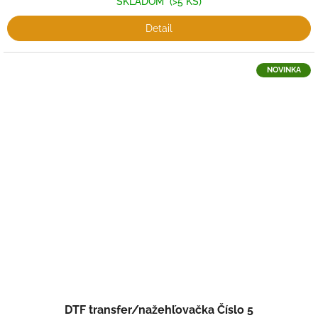
SKLADOM
(>5 KS)
Detail
NOVINKA
DTF transfer/nažehľovačka Číslo 5