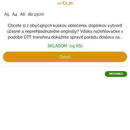
€1,30
od
A5
A4
A6
do 13cm
Chcete si z obyčajných kúskov oblečenia, doplnkov vytvoriť
úžasné a neprehliadnuteľné originály? Vďaka nažehľovačke v
podobe DTF transferu dokážete spraviť parádu doslova za...
SKLADOM
(>5 KS)
Detail
NOVINKA