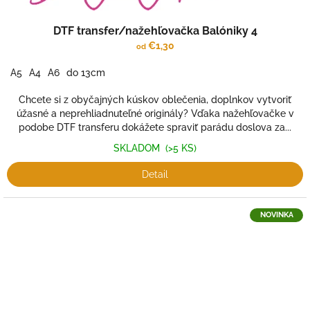
DTF transfer/nažehľovačka Balóniky 4
€1,30
od
A5
A4
A6
do 13cm
Chcete si z obyčajných kúskov oblečenia, doplnkov vytvoriť
úžasné a neprehliadnuteľné originály? Vďaka nažehľovačke v
podobe DTF transferu dokážete spraviť parádu doslova za...
SKLADOM
(>5 KS)
Detail
NOVINKA