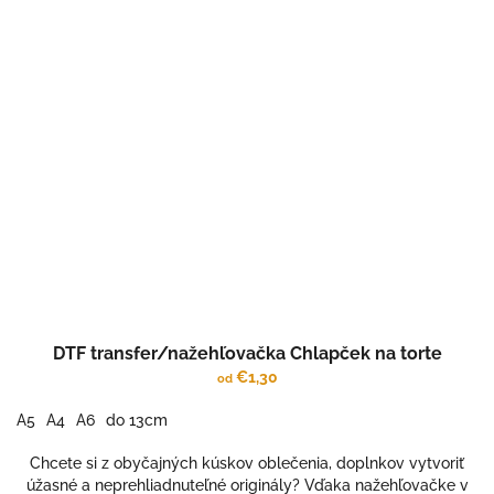
DTF transfer/nažehľovačka Chlapček na torte
€1,30
od
A5
A4
A6
do 13cm
Chcete si z obyčajných kúskov oblečenia, doplnkov vytvoriť
úžasné a neprehliadnuteľné originály? Vďaka nažehľovačke v