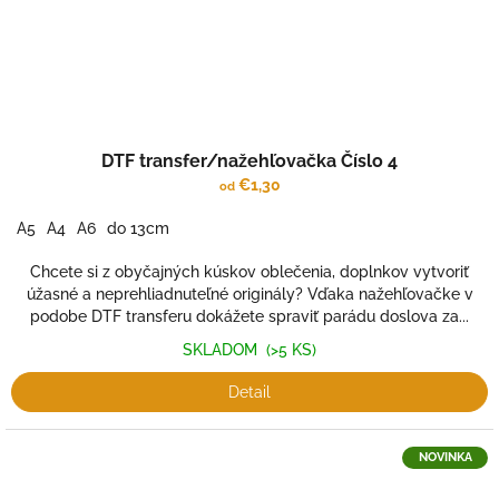
DTF transfer/nažehľovačka Číslo 4
€1,30
od
A5
A4
A6
do 13cm
Chcete si z obyčajných kúskov oblečenia, doplnkov vytvoriť
úžasné a neprehliadnuteľné originály? Vďaka nažehľovačke v
podobe DTF transferu dokážete spraviť parádu doslova za...
SKLADOM
(>5 KS)
Detail
NOVINKA