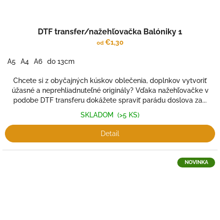
DTF transfer/nažehľovačka Balóniky 1
€1,30
od
A5
A4
A6
do 13cm
Chcete si z obyčajných kúskov oblečenia, doplnkov vytvoriť
úžasné a neprehliadnuteľné originály? Vďaka nažehľovačke v
podobe DTF transferu dokážete spraviť parádu doslova za...
SKLADOM
(>5 KS)
Detail
NOVINKA