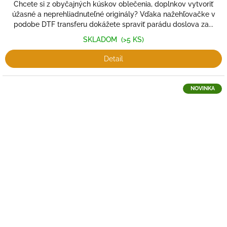
Chcete si z obyčajných kúskov oblečenia, doplnkov vytvoriť
úžasné a neprehliadnuteľné originály? Vďaka nažehľovačke v
podobe DTF transferu dokážete spraviť parádu doslova za...
SKLADOM
(>5 KS)
Detail
NOVINKA