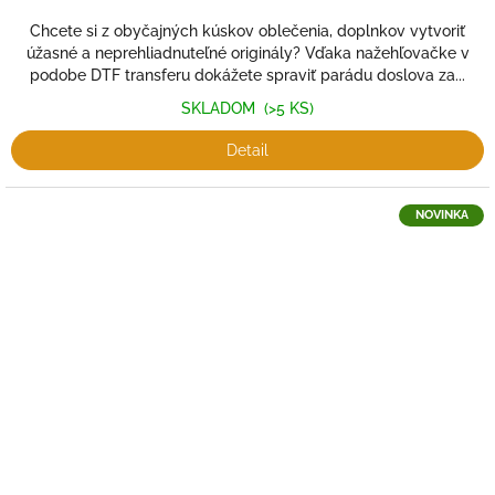
Chcete si z obyčajných kúskov oblečenia, doplnkov vytvoriť
úžasné a neprehliadnuteľné originály? Vďaka nažehľovačke v
podobe DTF transferu dokážete spraviť parádu doslova za...
SKLADOM
(>5 KS)
Detail
NOVINKA