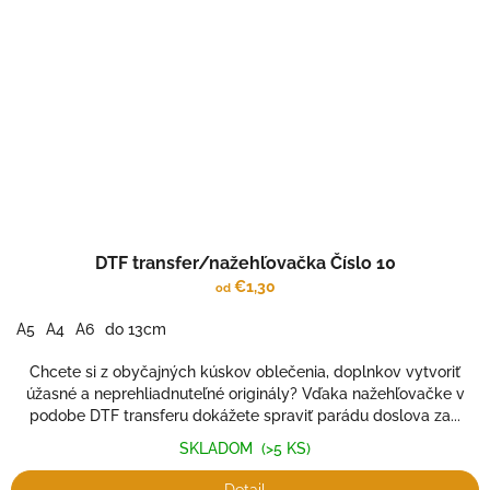
DTF transfer/nažehľovačka Číslo 10
€1,30
od
A5
A4
A6
do 13cm
Chcete si z obyčajných kúskov oblečenia, doplnkov vytvoriť
úžasné a neprehliadnuteľné originály? Vďaka nažehľovačke v
podobe DTF transferu dokážete spraviť parádu doslova za...
SKLADOM
(>5 KS)