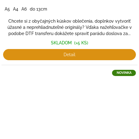
A5
A4
A6
do 13cm
Chcete si z obyčajných kúskov oblečenia, doplnkov vytvoriť
úžasné a neprehliadnuteľné originály? Vďaka nažehľovačke v
podobe DTF transferu dokážete spraviť parádu doslova za...
SKLADOM
(>5 KS)
Detail
NOVINKA