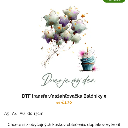
DTF transfer/nažehľovačka Balóniky 5
€1,30
od
A5
A4
A6
do 13cm
Chcete si z obyčajných kúskov oblečenia, doplnkov vytvoriť