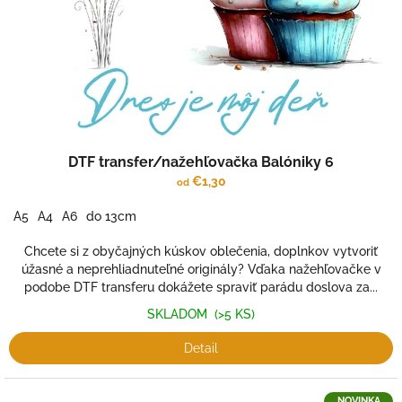
d
u
k
t
o
v
DTF transfer/nažehľovačka Balóniky 6
€1,30
od
A5
A4
A6
do 13cm
Chcete si z obyčajných kúskov oblečenia, doplnkov vytvoriť
úžasné a neprehliadnuteľné originály? Vďaka nažehľovačke v
podobe DTF transferu dokážete spraviť parádu doslova za...
SKLADOM
(>5 KS)
Detail
NOVINKA