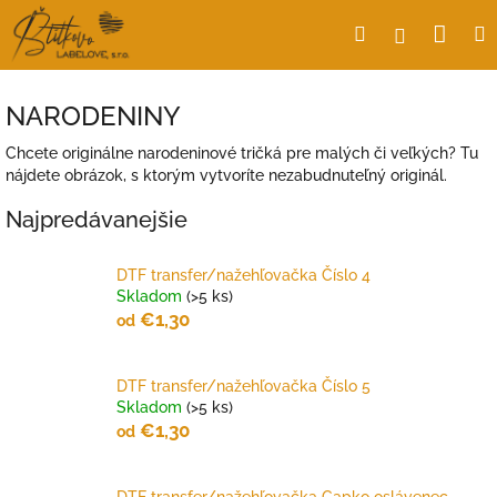
Prejsť
Nák
Hľadať
Prihlásen
na
obsah
koší
NARODENINY
Chcete originálne narodeninové tričká pre malých či veľkých? Tu
nájdete obrázok, s ktorým vytvoríte nezabudnuteľný originál.
Najpredávanejšie
DTF transfer/nažehľovačka Číslo 4
Skladom
(>5 ks)
€1,30
od
DTF transfer/nažehľovačka Číslo 5
Skladom
(>5 ks)
€1,30
od
DTF transfer/nažehľovačka Capko oslávenec