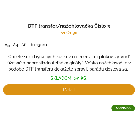
DTF transfer/nažehľovačka Číslo 3
€1,30
od
A5
A4
A6
do 13cm
Chcete si z obyčajných kúskov oblečenia, doplnkov vytvoriť
úžasné a neprehliadnuteľné originály? Vďaka nažehľovačke v
podobe DTF transferu dokážete spraviť parádu doslova za...
SKLADOM
(>5 KS)
Detail
NOVINKA