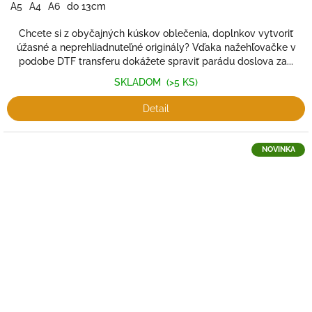
A5
A4
A6
do 13cm
Chcete si z obyčajných kúskov oblečenia, doplnkov vytvoriť
úžasné a neprehliadnuteľné originály? Vďaka nažehľovačke v
podobe DTF transferu dokážete spraviť parádu doslova za...
SKLADOM
(>5 KS)
Detail
NOVINKA