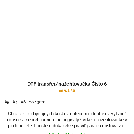
DTF transfer/nažehľovačka Číslo 6
€1,30
od
A5
A4
A6
do 13cm
Chcete si z obyčajných kúskov oblečenia, doplnkov vytvoriť
úžasné a neprehliadnuteľné originály? Vďaka nažehľovačke v
podobe DTF transferu dokážete spraviť parádu doslova za...