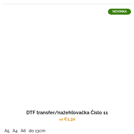
NOVINKA
DTF transfer/nažehľovačka Číslo 11
€1,30
od
A5
A4
A6
do 13cm