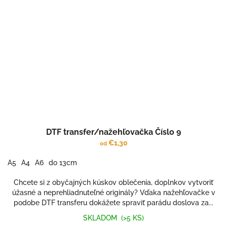
DTF transfer/nažehľovačka Číslo 9
€1,30
od
A5
A4
A6
do 13cm
Chcete si z obyčajných kúskov oblečenia, doplnkov vytvoriť
úžasné a neprehliadnuteľné originály? Vďaka nažehľovačke v
podobe DTF transferu dokážete spraviť parádu doslova za...
SKLADOM
(>5 KS)