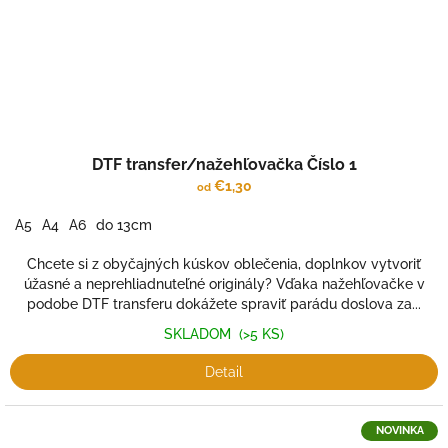
DTF transfer/nažehľovačka Číslo 1
€1,30
od
A5
A4
A6
do 13cm
Chcete si z obyčajných kúskov oblečenia, doplnkov vytvoriť
úžasné a neprehliadnuteľné originály? Vďaka nažehľovačke v
podobe DTF transferu dokážete spraviť parádu doslova za...
SKLADOM
(>5 KS)
Detail
NOVINKA