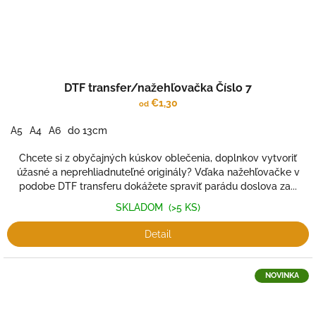
DTF transfer/nažehľovačka Číslo 7
€1,30
od
A5
A4
A6
do 13cm
Chcete si z obyčajných kúskov oblečenia, doplnkov vytvoriť
úžasné a neprehliadnuteľné originály? Vďaka nažehľovačke v
podobe DTF transferu dokážete spraviť parádu doslova za...
SKLADOM
(>5 KS)
Detail
NOVINKA