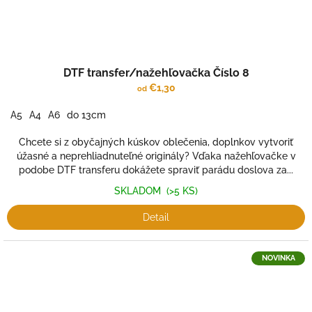
DTF transfer/nažehľovačka Číslo 8
€1,30
od
A5
A4
A6
do 13cm
Chcete si z obyčajných kúskov oblečenia, doplnkov vytvoriť
úžasné a neprehliadnuteľné originály? Vďaka nažehľovačke v
podobe DTF transferu dokážete spraviť parádu doslova za...
SKLADOM
(>5 KS)
Detail
NOVINKA