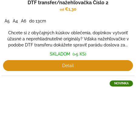
DTF transfer/nažehľovačka Číslo 2
€1,30
od
A5
A4
A6
do 13cm
Chcete si z obyčajných kúskov oblečenia, doplnkov vytvoriť
úžasné a neprehliadnuteľné originály? Vďaka nažehľovačke v
podobe DTF transferu dokážete spraviť parádu doslova za...
SKLADOM
(>5 KS)
Detail
NOVINKA