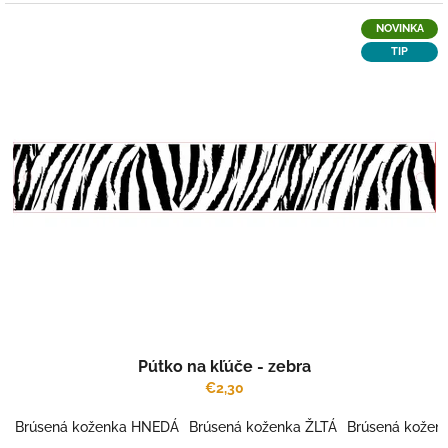
NOVINKA
TIP
Pútko na kľúče - zebra
€2,30
Brúsená koženka HNEDÁ
Brúsená koženka ŽLTÁ
Brúsená kože