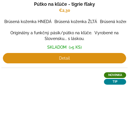
Pútko na kľúče - tigrie fľaky
€2,30
Brúsená koženka HNEDÁ
Brúsená koženka ŽLTÁ
Brúsená kože
Originálny a funkčný pásik/pútko na kľúče. Vyrobené na
Slovensku... s láskou.
SKLADOM
(>5 KS)
Detail
NOVINKA
TIP