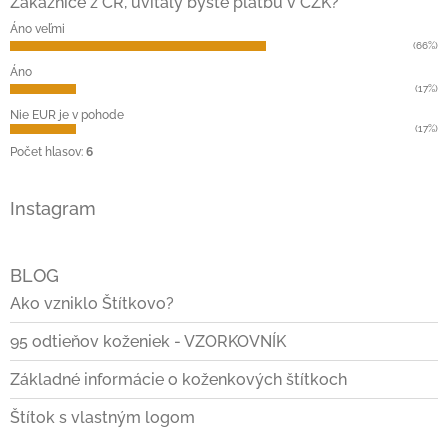
ä
Zákaznice z ČR, uvítaly byste platbu v CZK?
i
t
e
Áno veľmi
i
p
(66%)
r
e
Áno
v
(17%)
k
Nie EUR je v pohode
y
(17%)
v
Počet hlasov:
6
ý
p
i
Instagram
s
u
BLOG
Ako vzniklo Štítkovo?
95 odtieňov koženiek - VZORKOVNÍK
Základné informácie o koženkových štítkoch
Štítok s vlastným logom