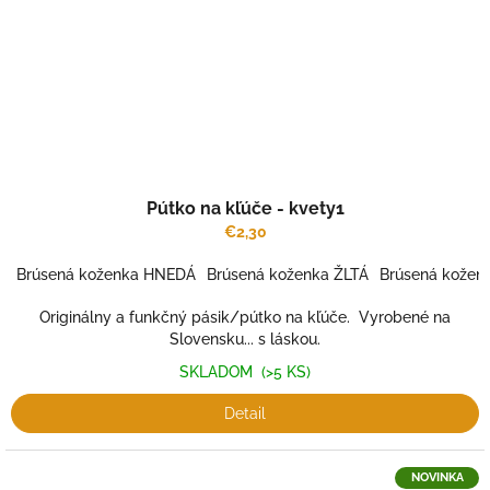
Pútko na kľúče - kvety1
€2,30
Brúsená koženka HNEDÁ
Brúsená koženka ŽLTÁ
Brúsená kože
Originálny a funkčný pásik/pútko na kľúče. Vyrobené na
Slovensku... s láskou.
SKLADOM
(>5 KS)
Detail
NOVINKA