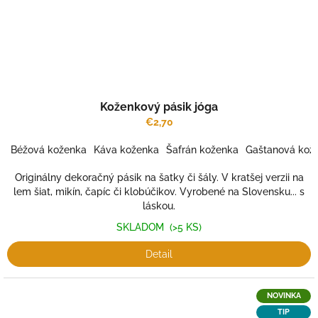
Koženkový pásik jóga
€2,70
Béžová koženka
Káva koženka
Šafrán koženka
Gaštanová kož
Originálny dekoračný pásik na šatky či šály. V kratšej verzii na
lem šiat, mikín, čapíc či klobúčikov. Vyrobené na Slovensku... s
láskou.
SKLADOM
(>5 KS)
Detail
NOVINKA
TIP