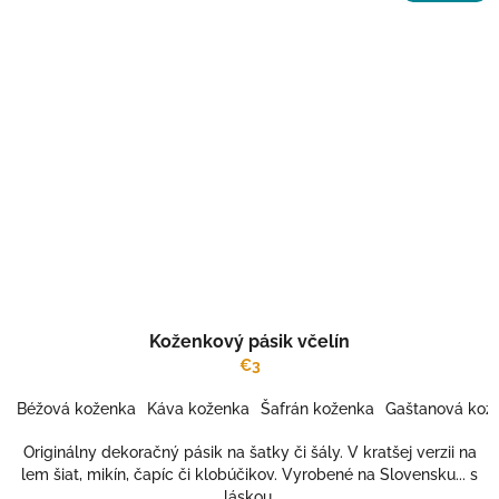
Koženkový pásik včelín
€3
Béžová koženka
Káva koženka
Šafrán koženka
Gaštanová kož
Originálny dekoračný pásik na šatky či šály. V kratšej verzii na
lem šiat, mikín, čapíc či klobúčikov. Vyrobené na Slovensku... s
láskou.