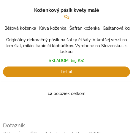
Koženkový pásik kvety malé
€3
Béžová koženka
Káva koženka
Šafrán koženka
Gaštanová kož
Originálny dekoračný pásik na šatky či šály. V kratšej verzii na
lem šiat, mikín, čapíc či klobúčikov. Vyrobené na Slovensku... s
láskou.
SKLADOM
(>5 KS)
Detail
12
položiek celkom
O
v
l
á
Z
d
á
a
Dotazník
p
c