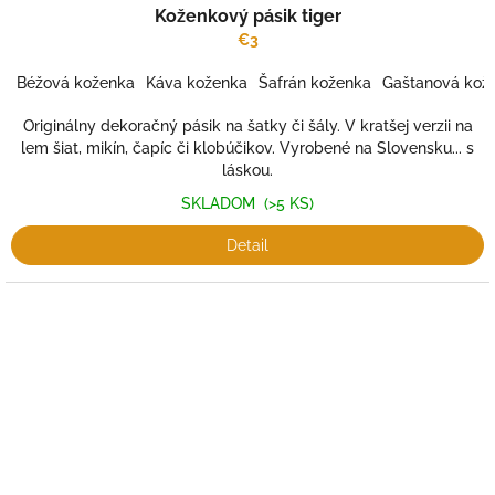
Koženkový pásik tiger
€3
Béžová koženka
Káva koženka
Šafrán koženka
Gaštanová kož
Originálny dekoračný pásik na šatky či šály. V kratšej verzii na
lem šiat, mikín, čapíc či klobúčikov. Vyrobené na Slovensku... s
láskou.
SKLADOM
(>5 KS)
Detail