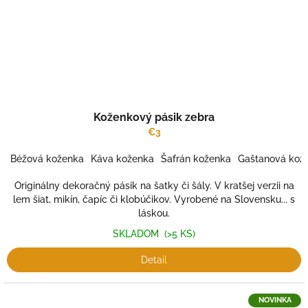
Koženkový pásik zebra
€3
Béžová koženka
Káva koženka
Šafrán koženka
Gaštanová kož
Originálny dekoračný pásik na šatky či šály. V kratšej verzii na
lem šiat, mikín, čapíc či klobúčikov. Vyrobené na Slovensku... s
láskou.
SKLADOM
(>5 KS)
Detail
NOVINKA