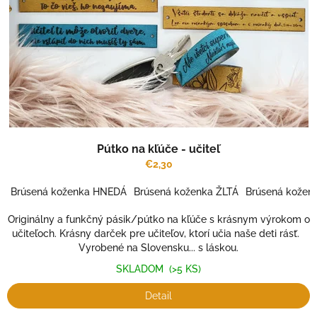
r
v
o
d
u
k
t
o
v
Pútko na kľúče - učiteľ
€2,30
Brúsená koženka HNEDÁ
Brúsená koženka ŽLTÁ
Brúsená kože
Originálny a funkčný pásik/pútko na kľúče s krásnym výrokom o
učiteľoch. Krásny darček pre učiteľov, ktorí učia naše deti rásť.
Vyrobené na Slovensku... s láskou.
SKLADOM
(>5 KS)
Detail