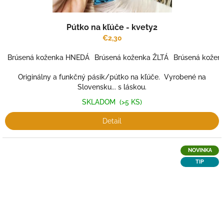
Pútko na kľúče - kvety2
€2,30
Brúsená koženka HNEDÁ
Brúsená koženka ŽLTÁ
Brúsená kože
Originálny a funkčný pásik/pútko na kľúče. Vyrobené na
Slovensku... s láskou.
SKLADOM
(>5 KS)
Detail
NOVINKA
TIP