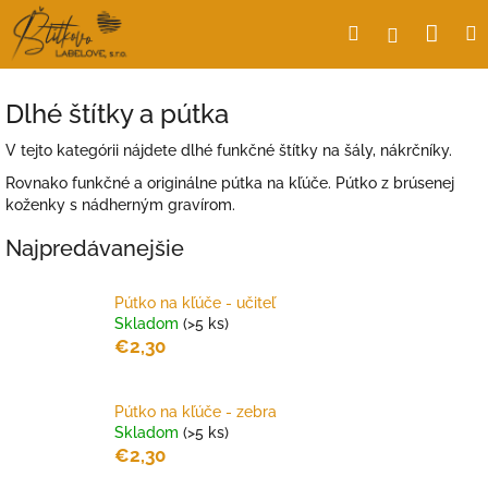
Prejsť
Nák
Hľadať
Prihlásen
na
obsah
koší
Dlhé štítky a pútka
V tejto kategórii nájdete dlhé funkčné štítky na šály, nákrčníky.
Rovnako funkčné a originálne pútka na kľúče. Pútko z brúsenej
koženky s nádherným gravírom.
Najpredávanejšie
Pútko na kľúče - učiteľ
Skladom
(>5 ks)
€2,30
Pútko na kľúče - zebra
Skladom
(>5 ks)
€2,30