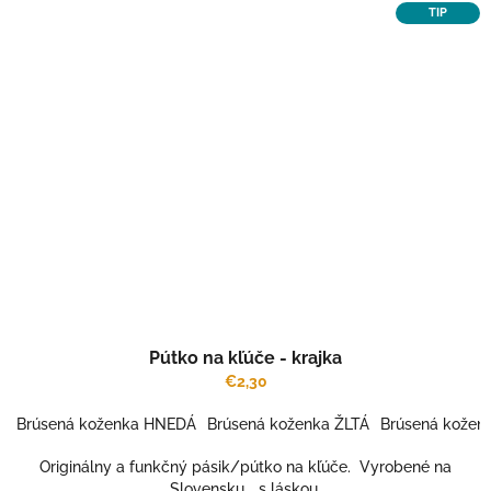
TIP
Pútko na kľúče - krajka
€2,30
Brúsená koženka HNEDÁ
Brúsená koženka ŽLTÁ
Brúsená kože
Originálny a funkčný pásik/pútko na kľúče. Vyrobené na
Slovensku... s láskou.