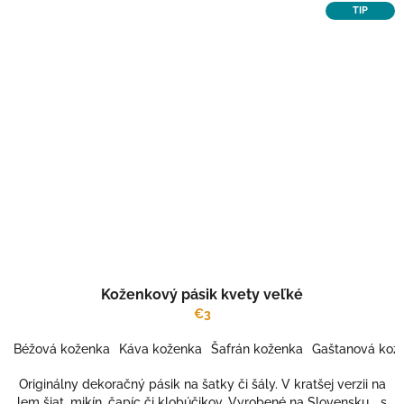
TIP
Koženkový pásik kvety veľké
€3
Béžová koženka
Káva koženka
Šafrán koženka
Gaštanová kož
Originálny dekoračný pásik na šatky či šály. V kratšej verzii na
lem šiat, mikín, čapíc či klobúčikov. Vyrobené na Slovensku... s