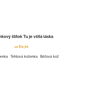
kový štítok Tu je všitá láska
€0,70
od
ženka
 koženka
rúsená koženka MODRÁ
Tehlová koženka
Káva koženka
Brúsená koženka BL.HNEDÁ
Béžová koženka
Šafrán koženka
Šedá koženka
Gaštanová koženka
Káva kož
Kar