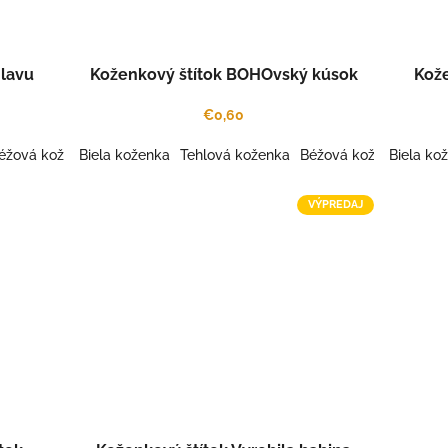
hlavu
Koženkový štítok BOHOvský kúsok
Kože
€0,60
éžová koženka
Biela koženka
Šedá koženka
Tehlová koženka
Káva koženka
Béžová koženka
Šafrán koženka
Biela ko
Šedá
Gaš
VÝPREDAJ