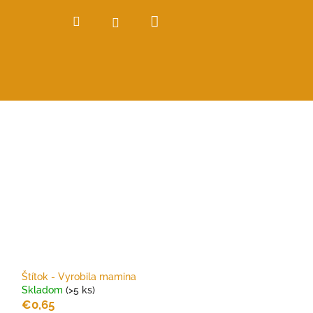
Nákupný
Hľadať
Prihlásenie
košík
Štítok - Vyrobila mamina
Skladom
(>5 ks)
€0,65