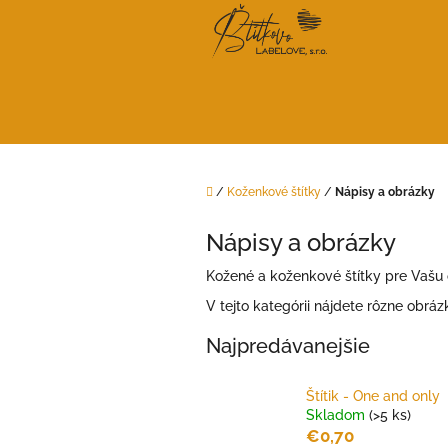
Prejsť
na
obsah
Domov
/
Koženkové štítky
/
Nápisy a obrázky
Nápisy a obrázky
Kožené a koženkové štítky pre Vašu o
V tejto kategórii nájdete rôzne obráz
Najpredávanejšie
Štítik - One and only
Skladom
(>5 ks)
€0,70