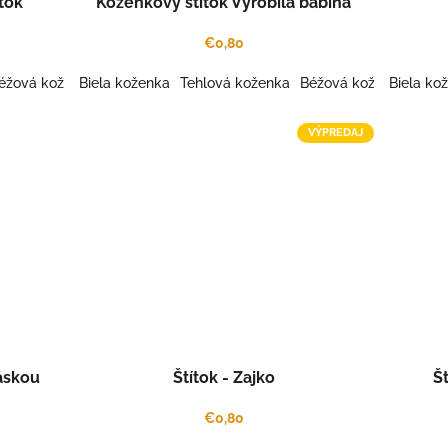
tok
Koženkový štítok Vyrobila babina
€0,80
éžová koženka
Biela koženka
Šedá koženka
Tehlová koženka
Káva koženka
Béžová koženka
Šafrán koženka
Biela ko
Šedá
Gaš
VÝPREDAJ
láskou
Štítok - Zajko
Št
€0,80