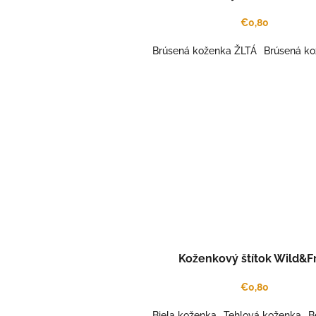
o
v
€0,80
Brúsená koženka ŽLTÁ
Brúsená k
Koženkový štítok Wild&F
€0,80
Biela koženka
Tehlová koženka
B