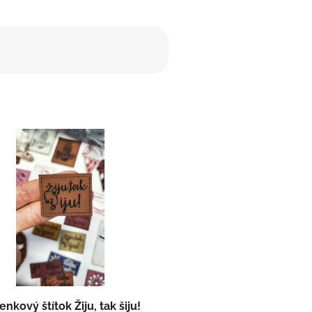
enkový štítok Žiju, tak šiju!