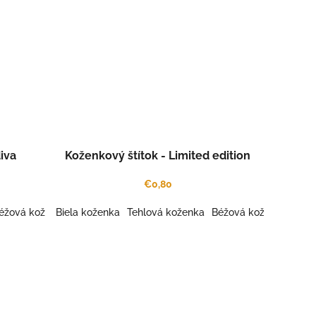
iva
Koženkový štítok - Limited edition
€0,80
éžová koženka
Biela koženka
Šedá koženka
Tehlová koženka
Káva koženka
Béžová koženka
Šafrán koženka
Šedá
Gaš