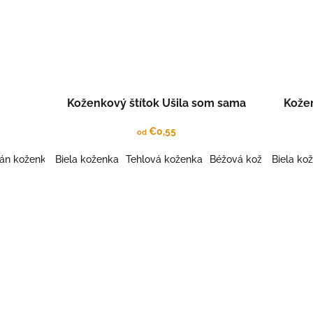
Koženkový štítok Ušila som sama
Kožen
€0,55
od
rán koženka
Biela koženka
Karamel kož.
Mint koženka
Tehlová koženka
Brúsená koženka ŽLTÁ
Béžová koženka
Biela ko
Šedá
B