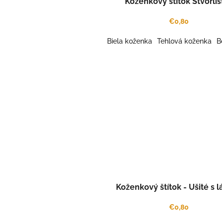
Koženkový štítok Štvorlís
€0,80
Biela koženka
Tehlová koženka
B
Koženkový štítok - Ušité s 
€0,80