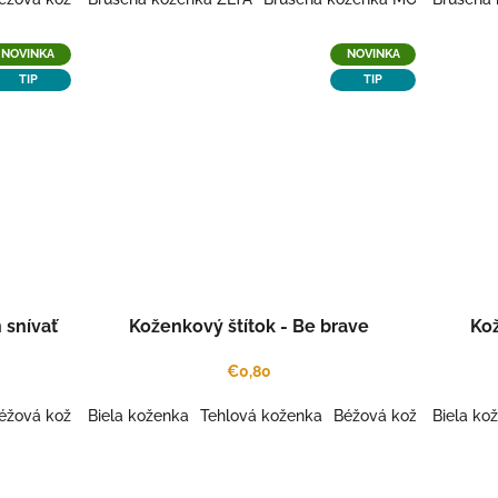
NOVINKA
NOVINKA
TIP
TIP
 snívať
Koženkový štítok - Be brave
Kož
€0,80
éžová koženka
Biela koženka
Šedá koženka
Tehlová koženka
Káva koženka
Béžová koženka
Šafrán koženka
Biela ko
Šedá
Gaš