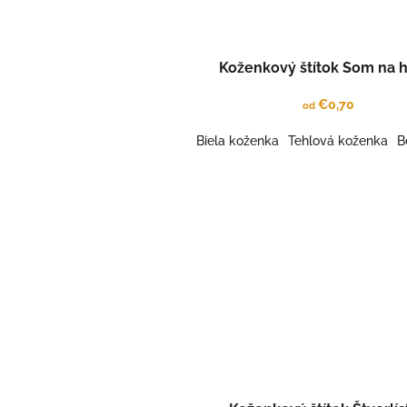
Koženkový štítok Som na 
€0,70
od
Biela koženka
Tehlová koženka
B