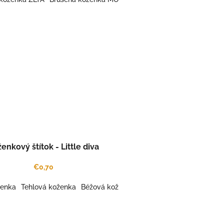
enkový štítok - Little diva
€0,70
ženka
 koženka
tanová koženka
Tehlová koženka
Káva koženka
Karamel kož.
Béžová koženka
Šafrán koženka
Mint koženka
Šedá koženka
Gaštanová koženka
Pink rose koženka
Káva kož
Kar
Č