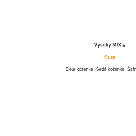
Výseky MIX 5
€1,25
Biela koženka
Šedá koženka
Šaf