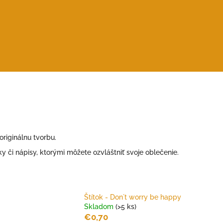
riginálnu tvorbu.
ky či nápisy, ktorými môžete ozvláštniť svoje oblečenie.
Štítok - Don´t worry be happy
Skladom
(>5 ks)
€0,70