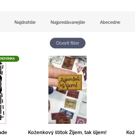
Najdrahšie
Najpredávanejšie
Abecedne
Otvoriť filter
NOVINKA
ade
Koženkový štítok Žijem, tak šijem!
Kož