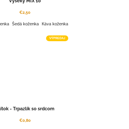
Výseky MIX 10
€2,50
ženka
 koženka
tanová koženka
Šedá koženka
Káva koženka
Karamel kož.
Káva koženka
Šafrán koženka
Mint koženka
Šafrán koženka
Gaštanová koženka
Pink rose koženka
Gaštanová k
Kar
VÝPREDAJ
ítok - Trpazlík so srdcom
€0,80