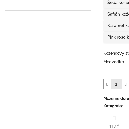
Šedá kože
Šafrán ko
Karamel ko
Pink rose 
Koženkový št
Medveďko
Môžeme doruč
Kategória
:
TLAČ