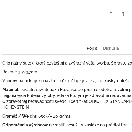
Facebook
Twit
Popis
Diskusia
Originálny štítok, ktorý ozvláštni a zvýrazní Vašu tvorbu. Spravte z
Rozmer 3,7x3,7cm.
Vhodný na mikiny, nohavice, tričká, čiapky, ale aj iné kúsky oblečen
Materiál:
kvalitná, syntetická koženka. Je pružná, odolná a veľmi p
najprísnejšie kritéria výroby, vďaka ktorým je zdravotné nezávadná
O zdravotnej nezávadnosti svedčí i certifikát OEKO-TEX STANDARD
HOHENSTEIN.
Gramáž / Weight
: 650+/- 40 g/m2
Odporúčania výrobcov:
nežehliť, nesušiť v sušičke na prádlo! Prať 