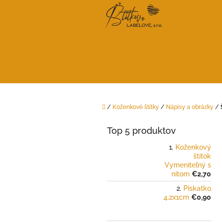
Prejsť
na
obsah
Domov
/
Koženkové štítky
/
Nápisy a obrázky
/
B
o
Top 5 produktov
č
n
Koženkový
štítok
ý
Vymeniteľný s
p
nitom
€2,70
a
Pískatko
n
4,2x1cm
€0,90
e
l