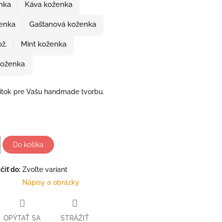
nka
Káva koženka
ženka
Gaštanová koženka
ž.
Mint koženka
koženka
ítok pre Vašu handmade tvorbu.
Do košíka
iť do:
Zvoľte variant
Nápisy a obrázky
OPÝTAŤ SA
STRÁŽIŤ