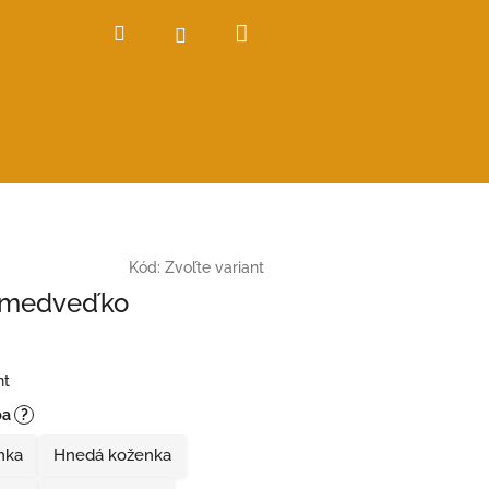
Nákupný
Hľadať
Prihlásenie
košík
Kód:
Zvoľte variant
- medveďko
nt
ba
?
nka
Hnedá koženka