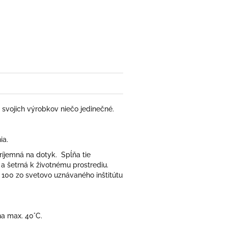
ter
o svojich výrobkov niečo jedinečné.
ia.
ríjemná na dotyk. Spĺňa tie
 a šetrná k životnému prostrediu.
 100 zo svetovo uznávaného inštitútu
na max. 40°C.