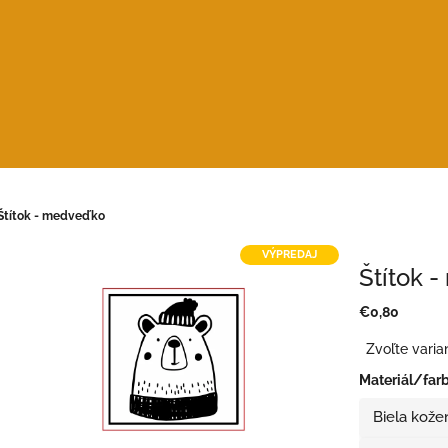
Štítok - medveďko
VÝPREDAJ
Štítok 
€0,80
Jednotková
Zvoľte varia
cena:
Materiál/far
Biela kože