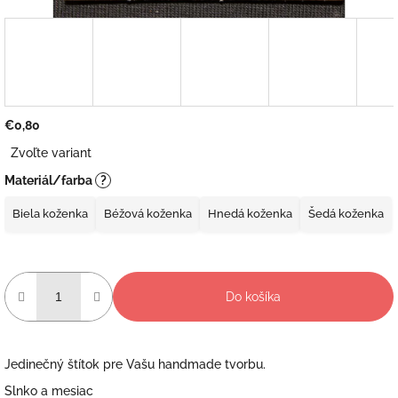
€0,80
Jednotková
Zvoľte variant
cena:
Materiál/farba
?
Biela koženka
Béžová koženka
Hnedá koženka
Šedá koženka
Do košíka
Jedinečný štítok pre Vašu handmade tvorbu.
Slnko a mesiac