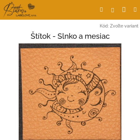
Prejsť
Nák
Hľadať
Prihlásen
na
obsah
koší
Kód:
Zvoľte variant
Štítok - Slnko a mesiac