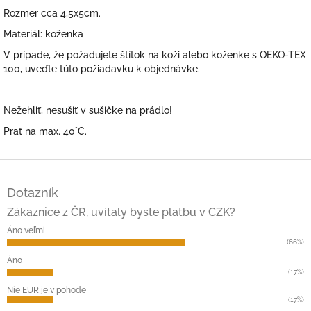
Rozmer cca 4,5x5cm.
Materiál: koženka
V prípade, že požadujete štítok na koži alebo koženke s OEKO-TEX
100, uveďte túto požiadavku k objednávke.
Nežehliť, nesušiť v sušičke na prádlo!
Prať na max. 40°C.
Z
á
Dotazník
p
ä
Zákaznice z ČR, uvítaly byste platbu v CZK?
t
Áno veľmi
i
(66%)
e
Áno
(17%)
Nie EUR je v pohode
(17%)