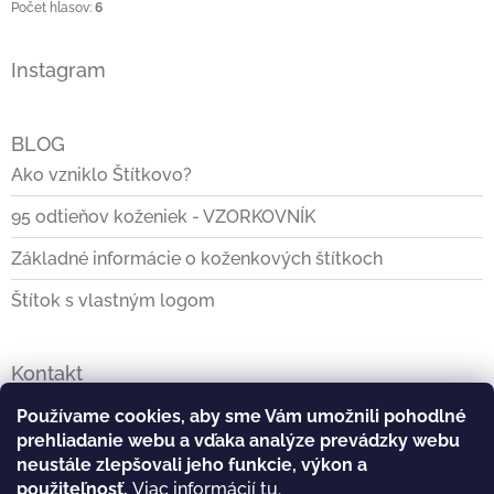
Počet hlasov:
6
Instagram
BLOG
Ako vzniklo Štítkovo?
95 odtieňov koženiek - VZORKOVNÍK
Základné informácie o koženkových štítkoch
Štítok s vlastným logom
Kontakt
info
@
stitkovo.sk
Používame cookies, aby sme Vám umožnili pohodlné
prehliadanie webu a vďaka analýze prevádzky webu
0903928140
neustále zlepšovali jeho funkcie, výkon a
použiteľnosť.
Viac informácií
tu
.