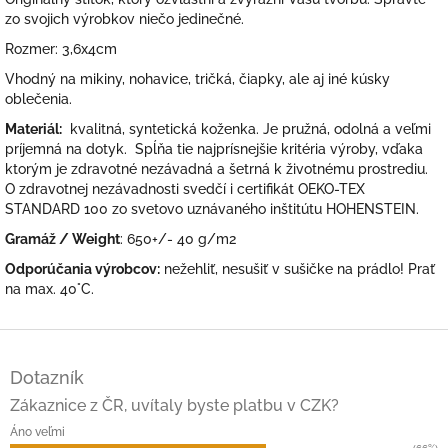
zo svojich výrobkov niečo jedinečné.
Rozmer: 3,6x4cm
Vhodný na mikiny, nohavice, tričká, čiapky, ale aj iné kúsky
oblečenia.
Materiál:
kvalitná, syntetická koženka. Je pružná, odolná a veľmi
príjemná na dotyk. Spĺňa tie najprísnejšie kritéria výroby, vďaka
ktorým je zdravotné nezávadná a šetrná k životnému prostrediu.
O zdravotnej nezávadnosti svedčí i certifikát OEKO-TEX
STANDARD 100 zo svetovo uznávaného inštitútu HOHENSTEIN.
Gramáž / Weight
: 650+/- 40 g/m2
Odporúčania výrobcov:
nežehliť, nesušiť v sušičke na prádlo! Prať
na max. 40°C.
Z
á
Dotazník
p
ä
Zákaznice z ČR, uvítaly byste platbu v CZK?
t
Áno veľmi