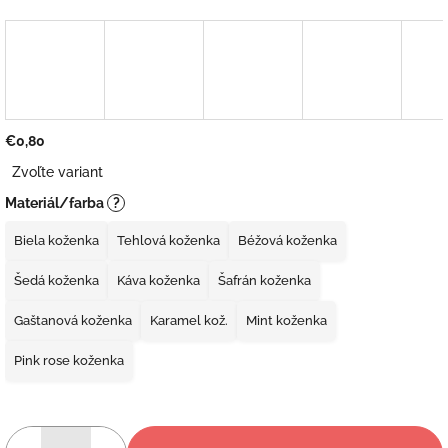
€0,80
Jednotková
Zvoľte variant
cena:
Materiál/farba
?
Biela koženka
Tehlová koženka
Béžová koženka
Šedá koženka
Káva koženka
Šafrán koženka
Gaštanová koženka
Karamel kož.
Mint koženka
Pink rose koženka