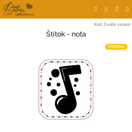
Prejsť
Nák
Hľadať
Prihlásen
na
obsah
koší
Kód:
Zvoľte variant
Štítok - nota
VÝPREDAJ