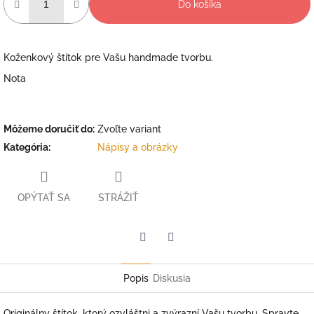
Do košíka
Koženkový štítok pre Vašu handmade tvorbu.
Nota
Môžeme doručiť do:
Zvoľte variant
Kategória
:
Nápisy a obrázky
OPÝTAŤ SA
STRÁŽIŤ
Facebook
Twitter
Popis
Diskusia
Originálny štítok, ktorý ozvláštni a zvýrazní Vašu tvorbu. Spravte