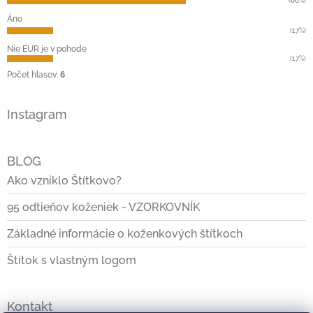
i
(66%)
e
Áno
(17%)
Nie EUR je v pohode
(17%)
Počet hlasov:
6
Instagram
BLOG
Ako vzniklo Štítkovo?
95 odtieňov koženiek - VZORKOVNÍK
Základné informácie o koženkových štítkoch
Štítok s vlastným logom
Kontakt