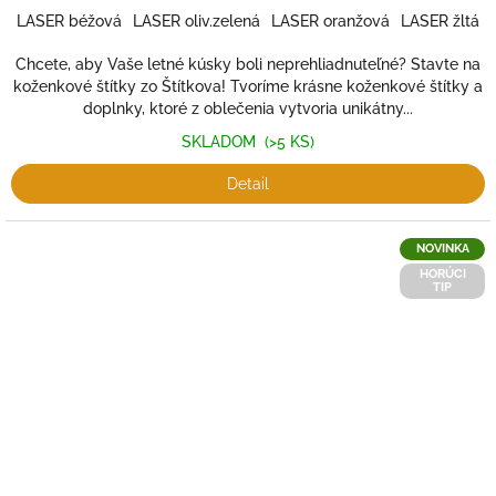
LASER béžová
LASER oliv.zelená
LASER oranžová
LASER žltá
Chcete, aby Vaše letné kúsky boli neprehliadnuteľné? Stavte na
koženkové štítky zo Štítkova! Tvoríme krásne koženkové štítky a
doplnky, ktoré z oblečenia vytvoria unikátny...
SKLADOM
(>5 KS)
Detail
NOVINKA
HORÚCI
TIP