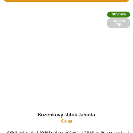
NOVINKA
HORÚCI
TIP
Koženkový štítok Jahoda
€0,95
LASER hot pink
LASER patina béžová
LASER patina sur.koža
LA