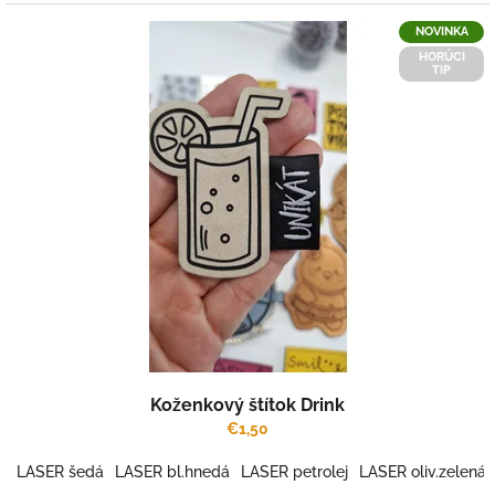
NOVINKA
HORÚCI
TIP
Koženkový štítok Drink
€1,50
LASER šedá
LASER bl.hnedá
LASER petrolej
LASER oliv.zelená