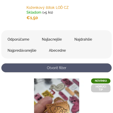
Koženkový štítok LOĎ CZ
Skladom
(>5 ks)
€1,50
R
a
Odporúčame
Najlacnejšie
Najdrahšie
d
e
Najpredávanejšie
Abecedne
n
i
e
Otvoriť filter
p
r
V
NOVINKA
o
ý
HORÚCI
d
p
TIP
u
i
k
s
t
p
o