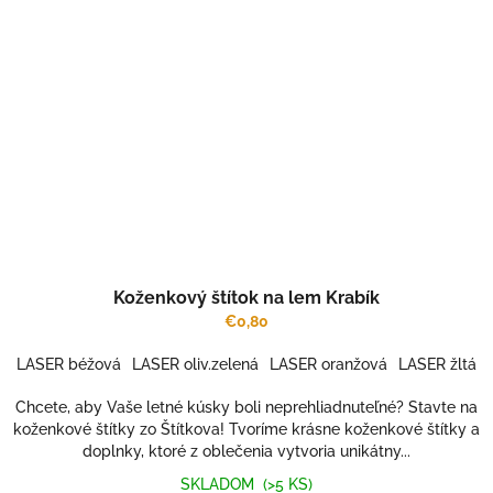
Koženkový štítok na lem Krabík
€0,80
LASER béžová
LASER oliv.zelená
LASER oranžová
LASER žltá
Chcete, aby Vaše letné kúsky boli neprehliadnuteľné? Stavte na
koženkové štítky zo Štítkova! Tvoríme krásne koženkové štítky a
doplnky, ktoré z oblečenia vytvoria unikátny...
SKLADOM
(>5 KS)