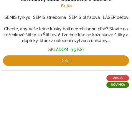
€1,60
SEMIŠ tyrkys
SEMIŠ strieborná
SEMIŠ bl.fialová
LASER béžová
Chcete, aby Vaše letné kúsky boli neprehliadnuteľné? Stavte na
koženkové štítky zo Štítkova! Tvoríme krásne koženkové štítky a
doplnky, ktoré z oblečenia vytvoria unikátny...
SKLADOM
(>5 KS)
Detail
AKCIA
NOVINKA