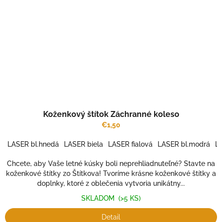
Koženkový štítok Záchranné koleso
€1,50
LASER bl.hnedá
LASER biela
LASER fialová
LASER bl.modrá
LA
Chcete, aby Vaše letné kúsky boli neprehliadnuteľné? Stavte na
koženkové štítky zo Štítkova! Tvoríme krásne koženkové štítky a
doplnky, ktoré z oblečenia vytvoria unikátny...
SKLADOM
(>5 KS)
Detail