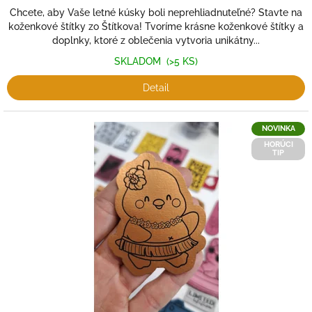
Chcete, aby Vaše letné kúsky boli neprehliadnuteľné? Stavte na
koženkové štítky zo Štítkova! Tvoríme krásne koženkové štítky a
doplnky, ktoré z oblečenia vytvoria unikátny...
SKLADOM
(>5 KS)
Detail
NOVINKA
HORÚCI
TIP