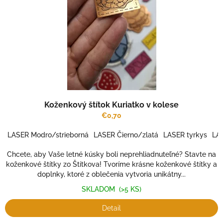
r
v
o
d
u
k
t
o
v
Koženkový štítok Kuriatko v kolese
€0,70
LASER Modro/strieborná
LASER Čierno/zlatá
LASER tyrkys
LA
Chcete, aby Vaše letné kúsky boli neprehliadnuteľné? Stavte na
koženkové štítky zo Štítkova! Tvoríme krásne koženkové štítky a
doplnky, ktoré z oblečenia vytvoria unikátny...
SKLADOM
(>5 KS)
Detail