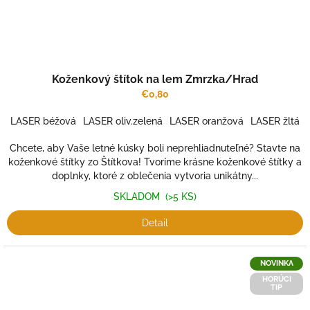
Koženkový štítok na lem Zmrzka/Hrad
€0,80
LASER béžová
LASER oliv.zelená
LASER oranžová
LASER žltá
Chcete, aby Vaše letné kúsky boli neprehliadnuteľné? Stavte na
koženkové štítky zo Štítkova! Tvoríme krásne koženkové štítky a
doplnky, ktoré z oblečenia vytvoria unikátny...
SKLADOM
(>5 KS)
Detail
NOVINKA
HORÚCI
TIP