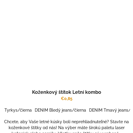
Koženkový štítok Letní kombo
€0,85
Tyrkys/čierna
DENIM Bledý jeans/čierna
DENIM Tmavý jeans/č
Chcete, aby Vaše letné kúsky boli neprehliadnuteľné? Stavte na
koženkové štítky od nás! Na výber máte širokú paletu laser