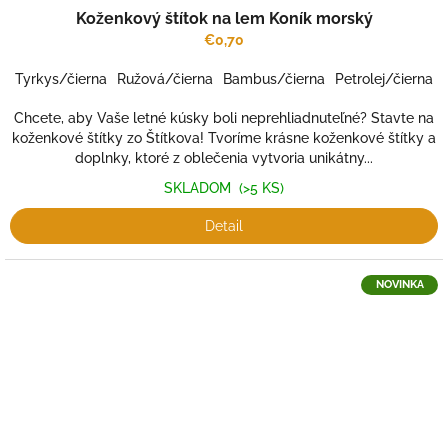
Koženkový štítok na lem Koník morský
€0,70
Tyrkys/čierna
Ružová/čierna
Bambus/čierna
Petrolej/čierna
Chcete, aby Vaše letné kúsky boli neprehliadnuteľné? Stavte na
koženkové štítky zo Štítkova! Tvoríme krásne koženkové štítky a
doplnky, ktoré z oblečenia vytvoria unikátny...
SKLADOM
(>5 KS)
Detail
NOVINKA