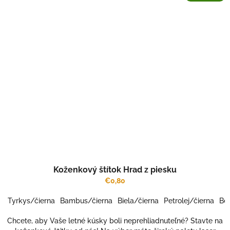
Koženkový štítok Hrad z piesku
€0,80
Tyrkys/čierna
Bambus/čierna
Biela/čierna
Petrolej/čierna
Bé
Chcete, aby Vaše letné kúsky boli neprehliadnuteľné? Stavte na