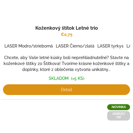
Koženkový štítok Letné trio
€0,75
LASER Modro/strieborná
LASER Čierno/zlatá
LASER tyrkys
LA
Chcete, aby Vaše letné kúsky boli neprehliadnuteľné? Stavte na
koženkové štítky zo Štítkova! Tvoríme krásne koženkové štítky a
doplnky, ktoré z oblečenia vytvoria unikátny...
SKLADOM
(>5 KS)
Detail
NOVINKA
HORÚCI
TIP