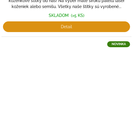
koženkové štítky od nás! Na výber máte širokú paletu laser
koženiek alebo semišu. Všetky naše štítky sú vyrobené...
SKLADOM
(>5 KS)
Detail
NOVINKA