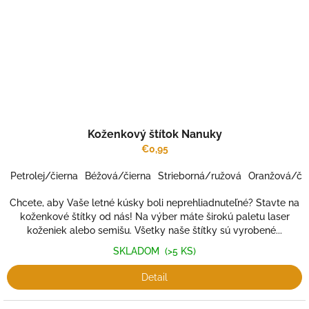
Koženkový štítok Nanuky
€0,95
Petrolej/čierna
Béžová/čierna
Strieborná/ružová
Oranžová/čie
Chcete, aby Vaše letné kúsky boli neprehliadnuteľné? Stavte na
koženkové štítky od nás! Na výber máte širokú paletu laser
koženiek alebo semišu. Všetky naše štítky sú vyrobené...
SKLADOM
(>5 KS)
Detail