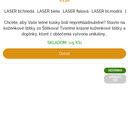
€1,50
LASER bl.hnedá
LASER biela
LASER fialová
LASER bl.modrá
LA
Chcete, aby Vaše letné kúsky boli neprehliadnuteľné? Stavte na
koženkové štítky zo Štítkova! Tvoríme krásne koženkové štítky a
doplnky, ktoré z oblečenia vytvoria unikátny...
SKLADOM
(>5 KS)
Detail
NOVINKA
HORÚCI
TIP