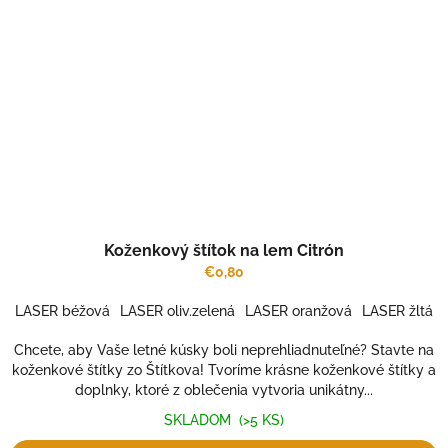
Koženkový štítok na lem Citrón
€0,80
LASER béžová
LASER oliv.zelená
LASER oranžová
LASER žltá
Chcete, aby Vaše letné kúsky boli neprehliadnuteľné? Stavte na
koženkové štítky zo Štítkova! Tvoríme krásne koženkové štítky a
doplnky, ktoré z oblečenia vytvoria unikátny...
SKLADOM
(>5 KS)