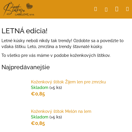
Prejsť
Nák
Hľadať
Prihlásen
na
obsah
koší
LETNÁ edícia!
Letné kúsky neboli nikdy tak trendy! Ozdobte sa a povedzte to
vďaka štítku. Leto, zmrzlina a trendy šťavnaté kúsky.
To všetko pre vás máme v podobe koženkových štítkov.
Najpredávanejšie
Koženkový štítok Žijem len pre zmrzku
Skladom
(>5 ks)
€0,85
Koženkový štítok Melón na lem
Skladom
(>5 ks)
€0,85