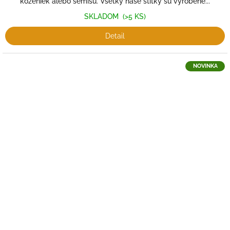
koženiek alebo semišu. Všetky naše štítky sú vyrobené...
SKLADOM
(>5 KS)
Detail
NOVINKA