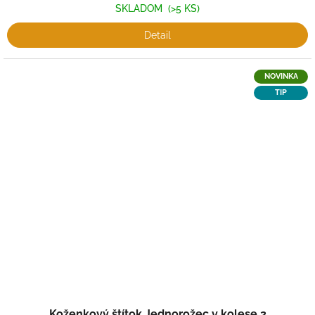
SKLADOM
(>5 KS)
Detail
NOVINKA
TIP
Koženkový štítok Jednorožec v kolese 2