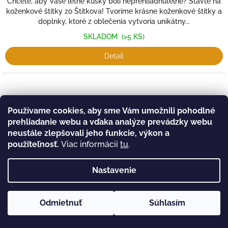
Chcete, aby Vaše letné kúsky boli neprehliadnuteľné? Stavte na
koženkové štítky zo Štítkova! Tvoríme krásne koženkové štítky a
doplnky, ktoré z oblečenia vytvoria unikátny...
SKLADOM
(>5 KS)
Detail
Používame cookies, aby sme Vám umožnili pohodlné
prehliadanie webu a vďaka analýze prevádzky webu
neustále zlepšovali jeho funkcie, výkon a
použiteľnosť.
Viac informácií
tu
.
Nastavenie
Odmietnuť
Súhlasím