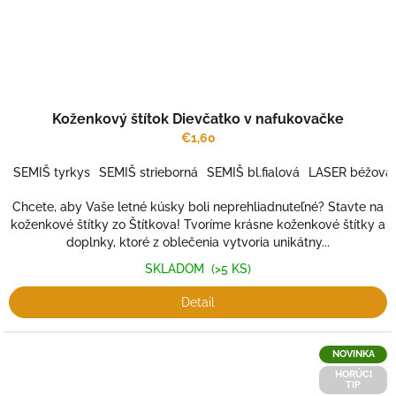
Koženkový štítok Dievčatko v nafukovačke
€1,60
SEMIŠ tyrkys
SEMIŠ strieborná
SEMIŠ bl.fialová
LASER béžová
Chcete, aby Vaše letné kúsky boli neprehliadnuteľné? Stavte na
koženkové štítky zo Štítkova! Tvoríme krásne koženkové štítky a
doplnky, ktoré z oblečenia vytvoria unikátny...
SKLADOM
(>5 KS)
Detail
NOVINKA
HORÚCI
TIP