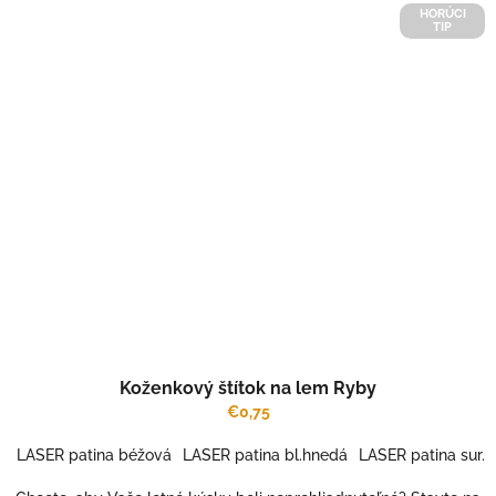
HORÚCI
TIP
Koženkový štítok na lem Ryby
€0,75
LASER patina béžová
LASER patina bl.hnedá
LASER patina sur.