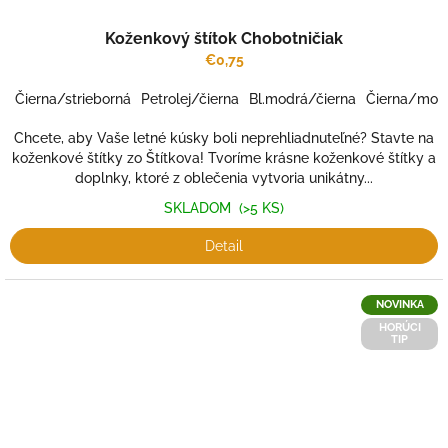
Koženkový štítok Chobotničiak
€0,75
Čierna/strieborná
Petrolej/čierna
Bl.modrá/čierna
Čierna/mod
Chcete, aby Vaše letné kúsky boli neprehliadnuteľné? Stavte na
koženkové štítky zo Štítkova! Tvoríme krásne koženkové štítky a
doplnky, ktoré z oblečenia vytvoria unikátny...
SKLADOM
(>5 KS)
Detail
NOVINKA
HORÚCI
TIP