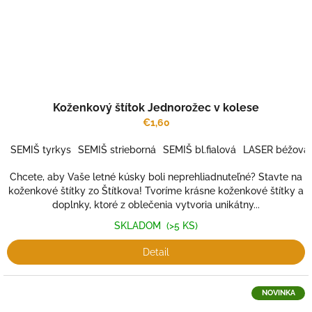
Koženkový štítok Jednorožec v kolese
€1,60
SEMIŠ tyrkys
SEMIŠ strieborná
SEMIŠ bl.fialová
LASER béžová
Chcete, aby Vaše letné kúsky boli neprehliadnuteľné? Stavte na
koženkové štítky zo Štítkova! Tvoríme krásne koženkové štítky a
doplnky, ktoré z oblečenia vytvoria unikátny...
SKLADOM
(>5 KS)
Detail
NOVINKA