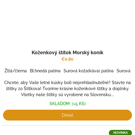
Koženkový štítok Morský koník
€0,80
Žltá/čierna
Bl.hnedá patina
Surová koža(káva) patina
Surová k
Chcete, aby Vaše letné kúsky boli neprehliadnuteľné? Stavte na
štítky zo Štítkova! Tvoríme krásne koženkové štítky a doplnky.
Všetky naše štítky sú vyrobené na Slovensku....
SKLADOM
(>5 KS)
Detail
NOVINKA