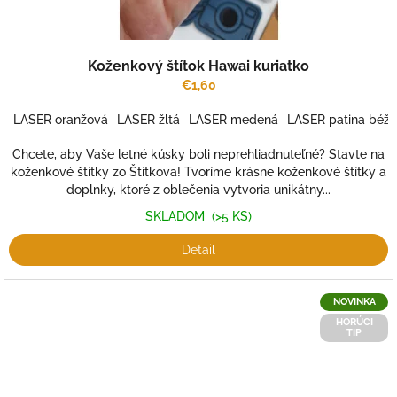
Koženkový štítok Hawai kuriatko
€1,60
LASER oranžová
LASER žltá
LASER medená
LASER patina béž
Chcete, aby Vaše letné kúsky boli neprehliadnuteľné? Stavte na
koženkové štítky zo Štítkova! Tvoríme krásne koženkové štítky a
doplnky, ktoré z oblečenia vytvoria unikátny...
SKLADOM
(>5 KS)
Detail
NOVINKA
HORÚCI
TIP