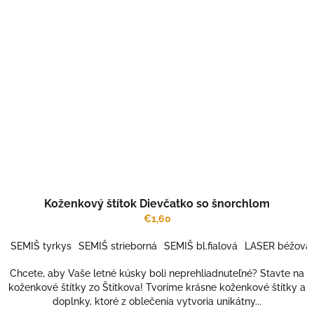
Koženkový štítok Dievčatko so šnorchlom
€1,60
SEMIŠ tyrkys
SEMIŠ strieborná
SEMIŠ bl.fialová
LASER béžová
Chcete, aby Vaše letné kúsky boli neprehliadnuteľné? Stavte na
koženkové štítky zo Štítkova! Tvoríme krásne koženkové štítky a
doplnky, ktoré z oblečenia vytvoria unikátny...