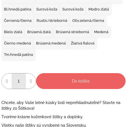
Bl.hnedá patina
Surová koža
Surová koža
Modro zlatá
Červená/čierna
Rustic/strieborná
Oliv.zelená/čierna
Bielo zlatá
Brúsená zlatá
Brúsená strieborná
Medená
Čierno medená
Brúsená medená
Žiarivá fialová
Tm.hnedá patina
Do košíka
Chcete, aby Vaše letné kúsky boli neprehliadnuteľné? Stavte na
štítky zo Štítkova!
Tvoríme krásne koženkové štítky a doplnky.
Všetky naše štítky sú vyrobené na Slovensku.