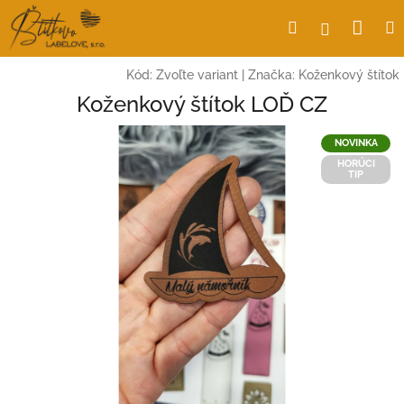
Prejsť
Nák
Hľadať
Prihlásen
na
obsah
koší
Kód:
Zvoľte variant
|
Značka:
Koženkový štítok
Koženkový štítok LOĎ CZ
NOVINKA
HORÚCI
TIP