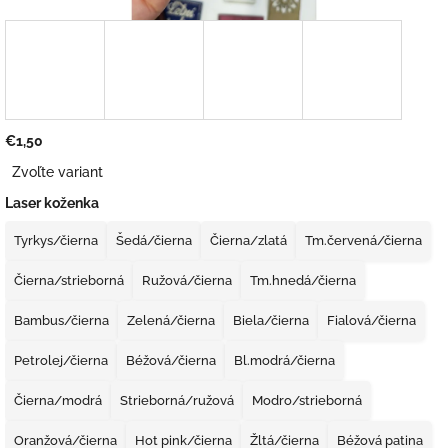
€1,50
Jednotková
Zvoľte variant
cena:
Laser koženka
Tyrkys/čierna
Šedá/čierna
Čierna/zlatá
Tm.červená/čierna
Čierna/strieborná
Ružová/čierna
Tm.hnedá/čierna
Bambus/čierna
Zelená/čierna
Biela/čierna
Fialová/čierna
Petrolej/čierna
Béžová/čierna
Bl.modrá/čierna
Čierna/modrá
Strieborná/ružová
Modro/strieborná
Oranžová/čierna
Hot pink/čierna
Žltá/čierna
Béžová patina