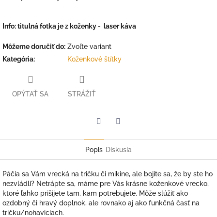
Info: titulná fotka je z koženky - laser káva
Môžeme doručiť do:
Zvoľte variant
Kategória
:
Koženkové štítky
OPÝTAŤ SA
STRÁŽIŤ
Facebook
Twitter
Popis
Diskusia
Páčia sa Vám vrecká na tričku či mikine, ale bojíte sa, že by ste ho
nezvládli? Netrápte sa, máme pre Vás krásne koženkové vrecko,
ktoré ľahko prišijete tam, kam potrebujete. Môže slúžiť ako
ozdobný či hravý doplnok, ale rovnako aj ako funkčná časť na
tričku/nohaviciach.