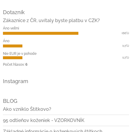
Z
á
Dotazník
p
ä
Zákaznice z ČR, uvítaly byste platbu v CZK?
t
Áno veľmi
i
(66%)
e
Áno
(17%)
Nie EUR je v pohode
(17%)
Počet hlasov:
6
Instagram
BLOG
Ako vzniklo Štítkovo?
95 odtieňov koženiek - VZORKOVNÍK
Základné informácie o koženkových štítkoch