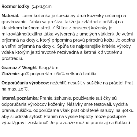
Rozmer loďky:
5,4x6,5cm
Materiál:
Laser koženka je špeciálny druh koženky určenej na
gravírovanie. Ľahko sa prešíva, takže ju zvládnete prišiť aj na
klasickom bežnom stroji. / Štítok z brúsenej koženky je
m
ikrovlákno(
textilná látka vytvorená z umelých vlákien). Je veľmi
príjemná na dotyk, ktorý pripomína pravú prírodnú kožu.
Je odolná
a veľmi príjemná na dotyk. Spĺňa tie najprísnejšie kritéria výroby,
vďaka ktorým je zdravotné nezávadná a šetrná k životnému
prostrediu.
Gramáž / Weight
: 620g/bm
Zloženie:
40% polyuretán + 60% netkaná textília
Odporúčania výrobcov:
nežehliť, nesušiť v sušičke na prádlo! Prať
na max. 40°C.
Interná poznámka:
Pranie, žehlenie, používanie sušičky sú
odporúčania výrobcov koženky. Nášivky sme testovali, vydržia
pranie, sušičku, odporúčame však prať obrátené naruby, na 40tku,
aby si udržali sýtosť. Praním na vyššie teploty môže postupne
výpal/gravír zoslabnúť. Je pravdaže možné pranie aj na 60tku :)