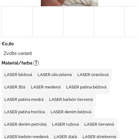
€0,80
Jednotková
Zvoľte variant
cena:
Materiál/farba
?
LASER béžová
LASER oliv.zelená
LASER oranžová
LASER žltá
LASER medená
LASER patina béžová
LASER patina modrá
LASER karbón červená
LASER patina horčica
LASER denim béžová
LASER denim petrolej
LASER ružová
LASER červená
LASER karbón medená
LASER zlatá
LASER strieborná