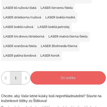
LASER bl.ružová/zlatá
LASER červeno/biela
LASER strieborno/ružová
LASER lesklá modrá
LASER lesklá ružová
LASER lesklá petrolej
LASER tm.drevo/strieborná
LASER matná čierna/biela
LASER oranžová/biela
LASER žltohnedá/čierna
LASER patina bordová
LASER korok
Do košíka
Chcete, aby Vaše letné kúsky boli neprehliadnuteľné? Stavte na
koženkové štítky zo Štítkova!