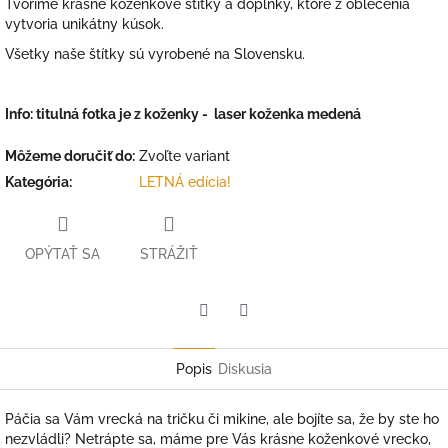
Tvoríme krásne koženkové štítky a doplnky, ktoré z oblečenia
vytvoria unikátny kúsok.
Všetky naše štítky sú vyrobené na Slovensku.
Info: titulná fotka je z koženky - laser koženka medená
Môžeme doručiť do:
Zvoľte variant
Kategória
:
LETNÁ edícia!
OPÝTAŤ SA
STRÁŽIŤ
Facebook
Twitter
Popis
Diskusia
Páčia sa Vám vrecká na tričku či mikine, ale bojíte sa, že by ste ho
nezvládli? Netrápte sa, máme pre Vás krásne koženkové vrecko,