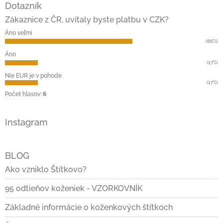
Dotazník
p
ä
Zákaznice z ČR, uvítaly byste platbu v CZK?
t
Áno veľmi
i
(66%)
e
Áno
(17%)
Nie EUR je v pohode
(17%)
Počet hlasov:
6
Instagram
BLOG
Ako vzniklo Štítkovo?
95 odtieňov koženiek - VZORKOVNÍK
Základné informácie o koženkových štítkoch