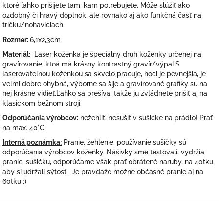
ktoré ľahko prišijete tam, kam potrebujete. Môže slúžiť ako
ozdobný či hravý doplnok, ale rovnako aj ako funkčná časť na
tričku/nohaviciach.
Rozmer:
6,1x2,3cm
Materiál:
Laser koženka je špeciálny druh koženky určenej na
gravírovanie, ktoá má krásny kontrastný gravír/výpal.S
laserovateľnou koženkou sa skvelo pracuje, hoci je pevnejšia, je
veľmi dobre ohybná, výborne sa šije a gravírované grafiky sú na
nej krásne vidieť.Ľahko sa prešíva, takže ju zvládnete prišiť aj na
klasickom bežnom stroji.
Odporúčania výrobcov:
nežehliť, nesušiť v sušičke na prádlo! Prať
na max. 40°C.
Interná poznámka:
Pranie, žehlenie, používanie sušičky sú
odporúčania výrobcov koženky. Nášivky sme testovali, vydržia
pranie, sušičku, odporúčame však prať obrátené naruby, na 40tku,
aby si udržali sýtosť. Je pravdaže možné občasné pranie aj na
60tku :)
Z
á