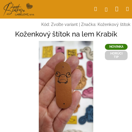
Prejsť
Nák
Hľadať
Prihlásen
na
obsah
koší
Kód:
Zvoľte variant
|
Značka:
Koženkový štítok
Koženkový štítok na lem Krabík
NOVINKA
HORÚCI
TIP