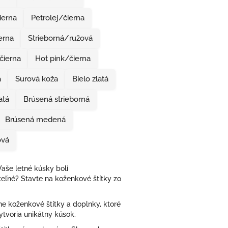
erna
Petrolej/čierna
erna
Strieborná/ružová
čierna
Hot pink/čierna
a
Surová koža
Bielo zlatá
atá
Brúsená strieborná
Brúsená medená
ová
aše letné kúsky boli
eľné? Stavte na koženkové štítky zo
e koženkové štítky a doplnky, ktoré
ytvoria unikátny kúsok.