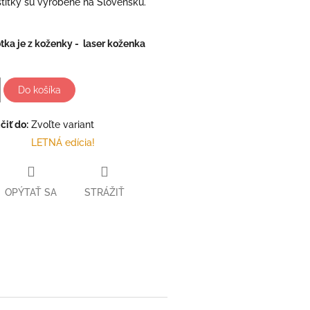
títky sú vyrobené na Slovensku.
fotka je z koženky - laser koženka
Do košíka
iť do:
Zvoľte variant
LETNÁ edícia!
OPÝTAŤ SA
STRÁŽIŤ
ter