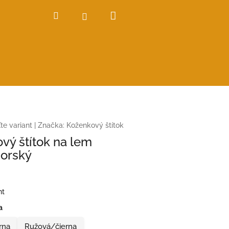
Nákupný
Hľadať
Prihlásenie
košík
te variant
|
Značka:
Koženkový štítok
vý štítok na lem
orský
nt
a
rna
Ružová/čierna