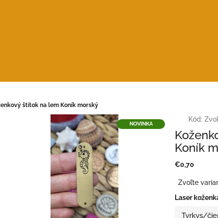
enkový štítok na lem Koník morský
Kód:
Zvoľ
NOVINKA
Koženko
Koník m
€0,70
Jednotková
Zvoľte varia
cena:
Laser koženk
Tyrkys/čie