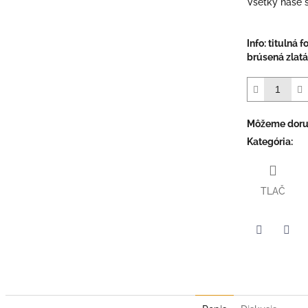
Všetky naše š
Info: titulná 
brúsená zlatá
Môžeme doruč
Kategória
:
TLAČ
Facebook
Twit