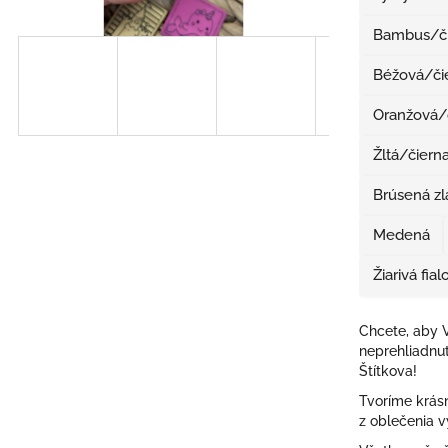
Bambus/či
Béžová/či
Oranžová/
Žltá/čiern
Brúsená zl
Medená
Žiarivá fial
Chcete, aby V
neprehliadnut
Štítkova!
Tvoríme krásn
z oblečenia v