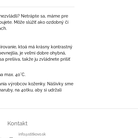
o nezvládli? Netrápte sa, máme pre
bujete. Môže slúžiť ako ozdobný či
ach.
írovanie, ktoá má krásny kontrastný
pevnejšia, je veľmi dobre ohybná,
a prešíva, takže ju zvládnete prišiť
na max. 40°C.
čania výrobcov koženky. Nášivky sme
aruby, na 40tku, aby si udržali
Kontakt
info
@
stitkovo.sk