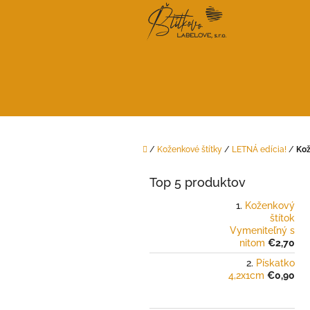
Prejsť
na
obsah
Domov
/
Koženkové štítky
/
LETNÁ edícia!
/
Kož
B
o
Top 5 produktov
č
n
Koženkový
štítok
ý
Vymeniteľný s
p
nitom
€2,70
a
Pískatko
n
4,2x1cm
€0,90
e
l