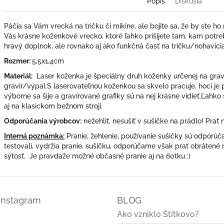
Popis
Diskusia
Páčia sa Vám vrecká na tričku či mikine, ale bojíte sa, že by ste h
Vás krásne koženkové vrecko, ktoré ľahko prišijete tam, kam potre
hravý doplnok, ale rovnako aj ako funkčná časť na tričku/nohavici
Rozmer:
5,5x1,4cm
Materiál:
Laser koženka je špeciálny druh koženky určenej na grav
gravír/výpal.S laserovateľnou koženkou sa skvelo pracuje, hoci je 
výborne sa šije a gravírované grafiky sú na nej krásne vidieť.Ľahko s
aj na klasickom bežnom stroji.
Odporúčania výrobcov:
nežehliť, nesušiť v sušičke na prádlo! Prať 
Interná poznámka:
Pranie, žehlenie, používanie sušičky sú odporú
testovali, vydržia pranie, sušičku, odporúčame však prať obrátené n
sýtosť. Je pravdaže možné občasné pranie aj na 60tku :)
Instagram
BLOG
Ako vzniklo Štítkovo?