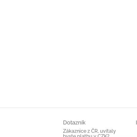
Z
á
Dotazník
p
ä
Zákaznice z ČR, uvítaly
byste platbu v CZK?