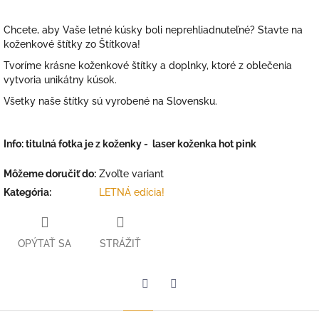
Chcete, aby Vaše letné kúsky boli neprehliadnuteľné? Stavte na
koženkové štítky zo Štítkova!
Tvoríme krásne koženkové štítky a doplnky, ktoré z oblečenia
vytvoria unikátny kúsok.
Všetky naše štítky sú vyrobené na Slovensku.
Info: titulná fotka je z koženky - laser koženka hot pink
Môžeme doručiť do:
Zvoľte variant
Kategória
:
LETNÁ edícia!
OPÝTAŤ SA
STRÁŽIŤ
Facebook
Twitter