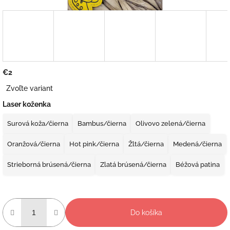
€2
Jednotková
Zvoľte variant
cena:
Laser koženka
Surová koža/čierna
Bambus/čierna
Olivovo zelená/čierna
Oranžová/čierna
Hot pink/čierna
Žltá/čierna
Medená/čierna
Strieborná brúsená/čierna
Zlatá brúsená/čierna
Béžová patina
Do košíka