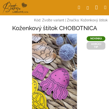
Prejsť
Nák
Hľadať
Prihlásen
na
obsah
koší
Kód:
Zvoľte variant
|
Značka:
Koženkový štítok
Koženkový štítok CHOBOTNICA
NOVINKA
HORÚCI
TIP