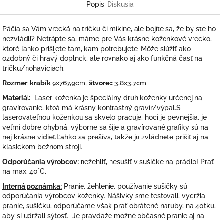
Popis
Diskusia
Páčia sa Vám vrecká na tričku či mikine, ale bojíte sa, že by ste ho
nezvládli? Netrápte sa, máme pre Vás krásne koženkové vrecko,
ktoré ľahko prišijete tam, kam potrebujete. Môže slúžiť ako
ozdobný či hravý doplnok, ale rovnako aj ako funkčná časť na
tričku/nohaviciach.
Rozmer: krabík
9x767,9cm;
štvorec
3,8x3,7cm
Materiál:
Laser koženka je špeciálny druh koženky určenej na
gravírovanie, ktoá má krásny kontrastný gravír/výpal.S
laserovateľnou koženkou sa skvelo pracuje, hoci je pevnejšia, je
veľmi dobre ohybná, výborne sa šije a gravírované grafiky sú na
nej krásne vidieť.Ľahko sa prešíva, takže ju zvládnete prišiť aj na
klasickom bežnom stroji.
Odporúčania výrobcov:
nežehliť, nesušiť v sušičke na prádlo! Prať
na max. 40°C.
Interná poznámka:
Pranie, žehlenie, používanie sušičky sú
odporúčania výrobcov koženky. Nášivky sme testovali, vydržia
pranie, sušičku, odporúčame však prať obrátené naruby, na 40tku,
aby si udržali sýtosť. Je pravdaže možné občasné pranie aj na