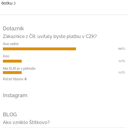
60tku :)
Z
á
Dotazník
p
ä
Zákaznice z ČR, uvítaly byste platbu v CZK?
t
Áno veľmi
i
(66%)
e
Áno
(17%)
Nie EUR je v pohode
(17%)
Počet hlasov:
6
Instagram
BLOG
Ako vzniklo Štítkovo?