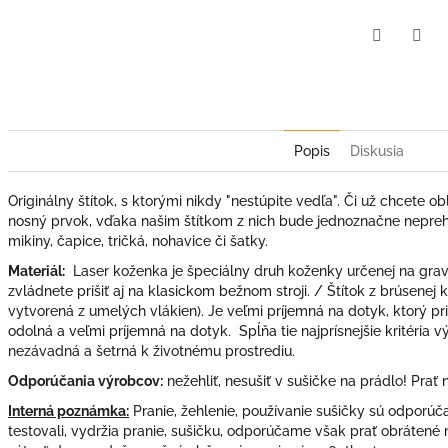
Facebook
Twit
Popis
Diskusia
Originálny štítok, s ktorými nikdy "nestúpite vedľa". Či už chcete 
nosný prvok, vďaka našim štítkom z nich bude jednoznačne nepre
mikiny, čapice, tričká, nohavice či šatky.
Materiál:
Laser koženka je špeciálny druh koženky určenej na gravír
zvládnete prišiť aj na klasickom bežnom stroji. / Štítok z brúsenej
vytvorená z umelých vlákien). Je veľmi príjemná na dotyk, ktorý p
odolná a veľmi príjemná na dotyk. Spĺňa tie najprísnejšie kritéria 
nezávadná a šetrná k životnému prostrediu.
Odporúčania výrobcov:
nežehliť, nesušiť v sušičke na prádlo! Prať 
Interná poznámka:
Pranie, žehlenie, používanie sušičky sú odporú
testovali, vydržia pranie, sušičku, odporúčame však prať obrátené n