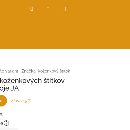
Nákupný
Hľadať
Prihlásenie
košík
te variant
|
Značka:
Koženkový štítok
 koženkových štítkov
oje JA
90
Zľava 15 %
nt
ba
?