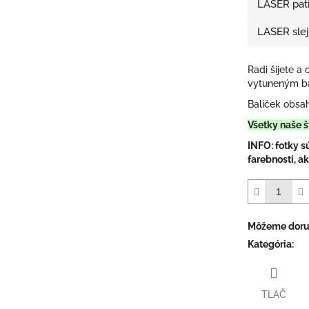
LASER pat
LASER sle
Radi šijete a 
vytuneným ba
Balíček obsah
Všetky naše š
INFO: fotky s
farebnosti, ak
Môžeme doruč
Kategória
:
TLAČ