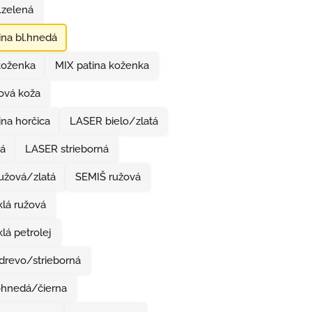
.zelená
na bl.hnedá
koženka
MIX patina koženka
ová koža
na horčica
LASER bielo/zlatá
tá
LASER strieborná
užová/zlatá
SEMIŠ ružová
lá ružová
lá petrolej
drevo/strieborná
ohnedá/čierna