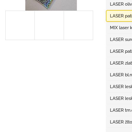
LASER oliv
LASER pati
MIX laser 
LASER sur
LASER pati
LASER zla
LASER bl.r
LASER lesk
LASER lesk
LASER tm.
LASER žlt