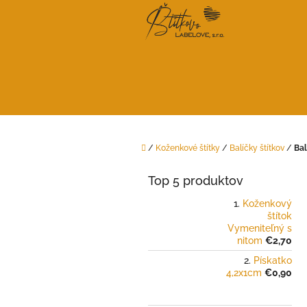
Prejsť
na
obsah
Domov
/
Koženkové štítky
/
Balíčky štítkov
/
Bal
B
o
Top 5 produktov
č
n
Koženkový
štítok
ý
Vymeniteľný s
p
nitom
€2,70
a
Pískatko
n
4,2x1cm
€0,90
e
l