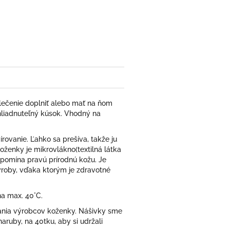
ter
oblečenie doplniť alebo mať na ňom
hliadnuteľný kúsok. Vhodný na
ovanie. Ľahko sa prešíva, takže ju
 koženky je m
ikrovlákno(
textilná látka
ripomína pravú prírodnú kožu.
Je
výroby, vďaka ktorým je zdravotné
na max. 40°C.
čania výrobcov koženky. Nášivky sme
aruby, na 40tku, aby si udržali