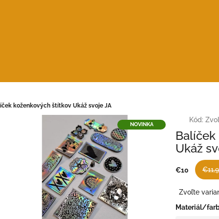
íček koženkových štítkov Ukáž svoje JA
Kód:
Zvoľ
NOVINKA
Balíček
Ukáž sv
€11,
€10
Jednotková
Zvoľte varia
cena:
Materiál/far