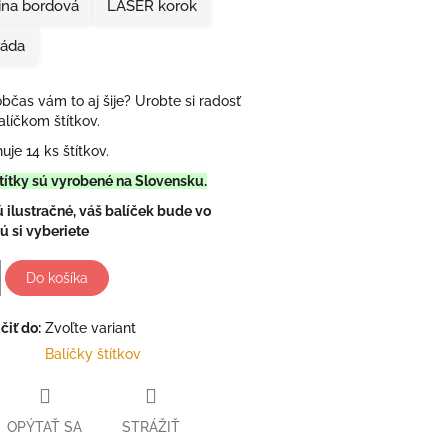
ina bordová
LASER korok
jáda
občas vám to aj šije? Urobte si radosť
líčkom štítkov.
uje 14 ks štítkov.
títky sú vyrobené na Slovensku.
ú ilustračné, váš balíček bude vo
ú si vyberiete
Do košíka
iť do:
Zvoľte variant
Balíčky štítkov
OPÝTAŤ SA
STRÁŽIŤ