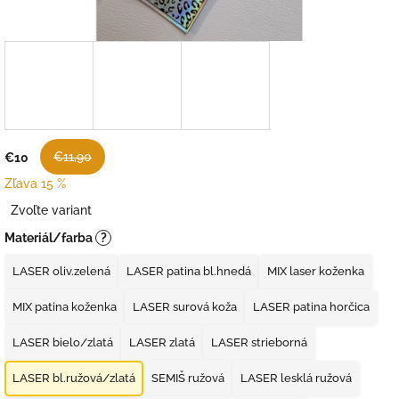
€11,90
€10
Zľava 15 %
Jednotková
Zvoľte variant
cena:
Materiál/farba
?
LASER oliv.zelená
LASER patina bl.hnedá
MIX laser koženka
MIX patina koženka
LASER surová koža
LASER patina horčica
LASER bielo/zlatá
LASER zlatá
LASER strieborná
LASER bl.ružová/zlatá
SEMIŠ ružová
LASER lesklá ružová