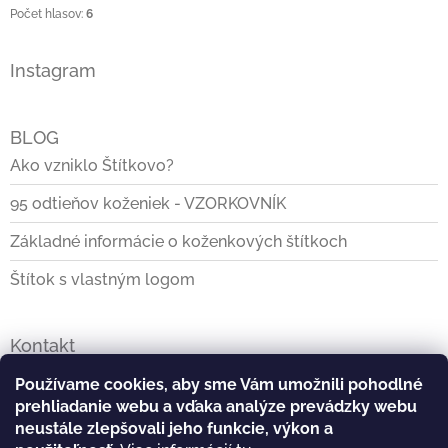
Počet hlasov:
6
Instagram
BLOG
Ako vzniklo Štítkovo?
95 odtieňov koženiek - VZORKOVNÍK
Základné informácie o koženkových štítkoch
Štítok s vlastným logom
Kontakt
info
@
stitkovo.sk
Používame cookies, aby sme Vám umožnili pohodlné
prehliadanie webu a vďaka analýze prevádzky webu
0903928140
neustále zlepšovali jeho funkcie, výkon a