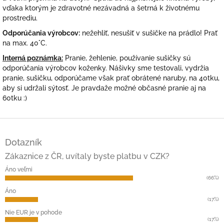
vďaka ktorým je zdravotné nezávadná a šetrná k životnému
prostrediu.
Odporúčania výrobcov:
nežehliť, nesušiť v sušičke na prádlo! Prať
na max. 40°C.
Interná poznámka:
Pranie, žehlenie, používanie sušičky sú
odporúčania výrobcov koženky. Nášivky sme testovali, vydržia
pranie, sušičku, odporúčame však prať obrátené naruby, na 40tku,
aby si udržali sýtosť. Je pravdaže možné občasné pranie aj na
60tku :)
Z
á
Dotazník
p
ä
Zákaznice z ČR, uvítaly byste platbu v CZK?
t
Áno veľmi
i
(66%)
e
Áno
(17%)
Nie EUR je v pohode
(17%)