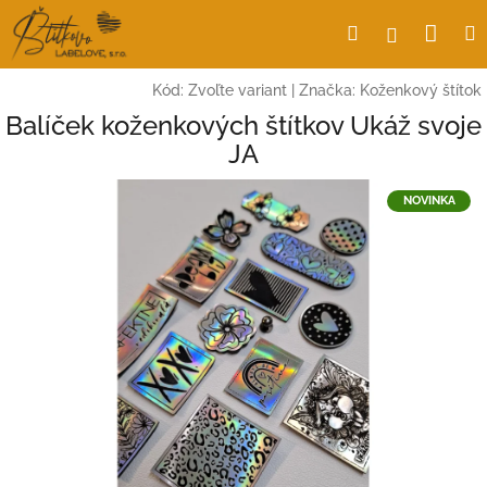
Prejsť
Nák
Hľadať
Prihlásen
na
obsah
koší
Kód:
Zvoľte variant
|
Značka:
Koženkový štítok
Balíček koženkových štítkov Ukáž svoje
JA
NOVINKA