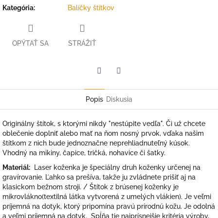
Kategória
:
Balíčky štítkov
OPÝTAŤ SA
STRÁŽIŤ
Facebook
Twitter
Popis
Diskusia
Originálny štítok, s ktorými nikdy "nestúpite vedľa". Či už chcete
oblečenie doplniť alebo mať na ňom nosný prvok, vďaka našim
štítkom z nich bude jednoznačne neprehliadnuteľný kúsok.
Vhodný na mikiny, čapice, tričká, nohavice či šatky.
Materiál:
Laser koženka je špeciálny druh koženky určenej na
gravírovanie. Ľahko sa prešíva, takže ju zvládnete prišiť aj na
klasickom bežnom stroji. / Štítok z brúsenej koženky je
m
ikrovlákno(
textilná látka vytvorená z umelých vlákien). Je veľmi
príjemná na dotyk, ktorý pripomína pravú prírodnú kožu.
Je odolná
a veľmi príjemná na dotyk. Spĺňa tie najprísnejšie kritéria výroby,