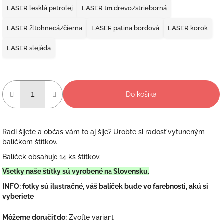
LASER lesklá petrolej
LASER tm.drevo/strieborná
LASER žltohnedá/čierna
LASER patina bordová
LASER korok
LASER slejáda
Do košíka
Radi šijete a občas vám to aj šije? Urobte si radosť vytuneným
balíčkom štítkov.
Balíček obsahuje 14 ks štítkov.
Všetky naše štítky sú vyrobené na Slovensku.
INFO: fotky sú ilustračné, váš balíček bude vo farebnosti, akú si
vyberiete
Môžeme doručiť do:
Zvoľte variant