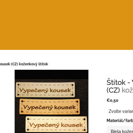
kousek (CZ)
koženkový štítok
Štítok 
(CZ)
kož
€0,50
Jednotková
Zvoľte varia
cena:
Materiál/far
Biela kože