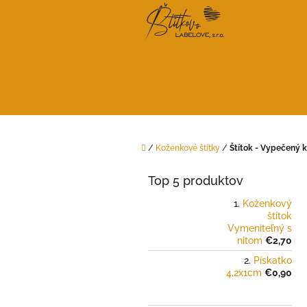
Prejsť
na
obsah
Domov
/
Koženkové štítky
/
Štítok - Vypečený 
B
o
Top 5 produktov
č
n
Koženkový
štítok
ý
Vymeniteľný s
p
nitom
€2,70
a
Pískatko
n
4,2x1cm
€0,90
e
l