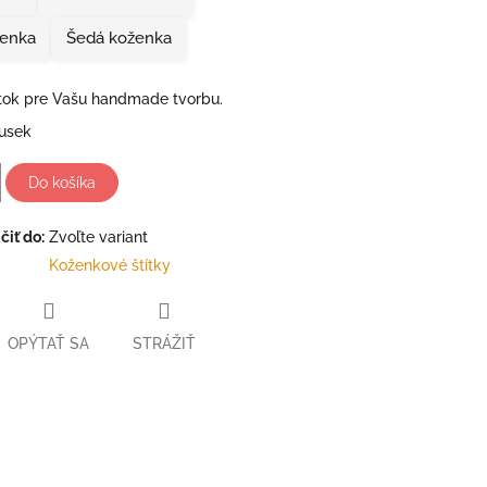
enka
Šedá koženka
ítok pre Vašu handmade tvorbu.
usek
Do košíka
iť do:
Zvoľte variant
Koženkové štítky
OPÝTAŤ SA
STRÁŽIŤ
ter