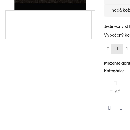
Hnedá kož
Jedinečný št
Vypečený ko
Môžeme doruč
Kategória
:
TLAČ
Facebook
Twit