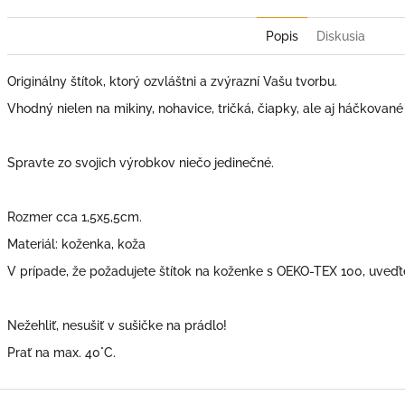
Popis
Diskusia
Originálny štítok, ktorý ozvláštni a zvýrazní Vašu tvorbu.
Vhodný nielen na mikiny, nohavice, tričká, čiapky, ale aj háčkované
Spravte zo svojich výrobkov niečo jedinečné.
Rozmer cca 1,5x5,5cm.
Materiál: koženka, koža
V prípade, že požadujete štítok na koženke s OEKO-TEX 100, uveďt
Nežehliť, nesušiť v sušičke na prádlo!
Prať na max. 40°C.