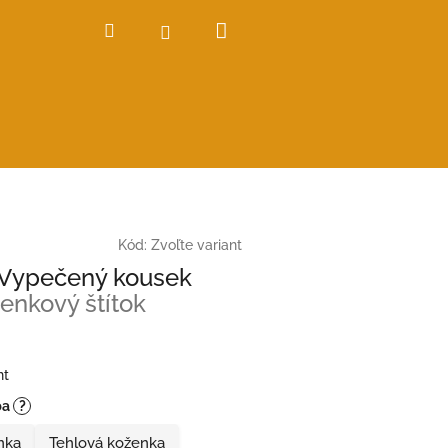
Nákupný
Hľadať
Prihlásenie
košík
Kód:
Zvoľte variant
- Vypečený kousek
enkový štítok
nt
ba
?
nka
Tehlová koženka