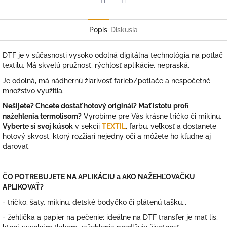
Facebook
Twitter
Popis
Diskusia
DTF je v súčasnosti vysoko odolná digitálna technológia na potlač
textilu. Má skvelú pružnosť, rýchlosť aplikácie, nepraská.
Je odolná, má nádhernú žiarivosť farieb/potlače a nespočetné
množstvo využitia.
Nešijete? Chcete dostať hotový originál? Mať istotu profi
nažehlenia termolisom?
Vyrobíme pre Vás krásne tričko či mikinu.
Vyberte si svoj kúsok
v sekcii
TEXTIL
, farbu, veľkosť a dostanete
hotový skvost, ktorý rozžiari nejedny oči a môžete ho kľudne aj
darovať.
ČO POTREBUJETE NA APLIKÁCIU a AKO NAŽEHĽOVAČKU
APLIKOVAŤ?
- tričko, šaty, mikinu, detské bodyčko či plátenú tašku...
- žehlička a papier na pečenie; ideálne na DTF transfer je mať lis,