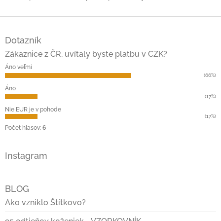
Z
á
Dotazník
p
ä
Zákaznice z ČR, uvítaly byste platbu v CZK?
t
Áno veľmi
i
(66%)
e
Áno
(17%)
Nie EUR je v pohode
(17%)
Počet hlasov:
6
Instagram
BLOG
Ako vzniklo Štítkovo?