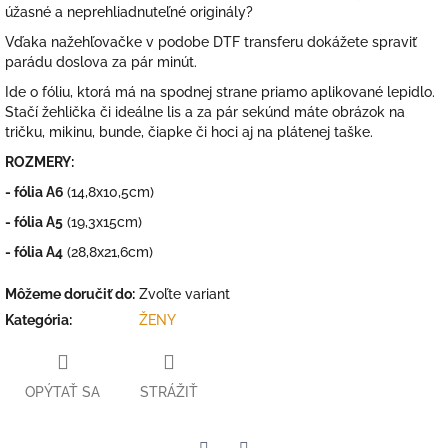
úžasné a neprehliadnuteľné originály?
Vďaka nažehľovačke v podobe DTF transferu dokážete spraviť
parádu doslova za pár minút.
Ide o fóliu, ktorá má na spodnej strane priamo aplikované lepidlo.
Stačí žehlička či ideálne lis a za pár sekúnd máte obrázok na
tričku, mikinu, bunde, čiapke či hoci aj na plátenej taške.
ROZMERY:
- fólia A6
(14,8x10,5cm)
- fólia A5
(19,3x15cm)
- fólia A4
(28,8x21,6cm)
Môžeme doručiť do:
Zvoľte variant
Kategória
:
ŽENY
OPÝTAŤ SA
STRÁŽIŤ