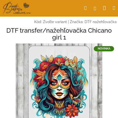
Prejsť
Nák
Hľadať
Prihlásen
na
obsah
koší
Kód:
Zvoľte variant
|
Značka:
DTF nažehľovačka
DTF transfer/nažehľovačka Chicano
girl 1
NOVINKA