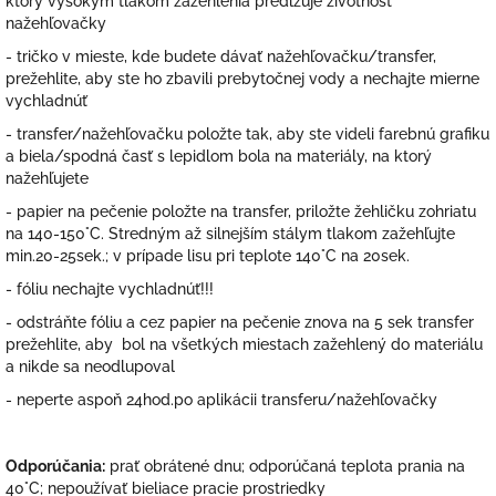
ktorý vysokým tlakom zažehlenia predlžuje životnosť
nažehľovačky
- tričko v mieste, kde budete dávať nažehľovačku/transfer,
prežehlite, aby ste ho zbavili prebytočnej vody a nechajte mierne
vychladnúť
- transfer/nažehľovačku položte tak, aby ste videli farebnú grafiku
a biela/spodná časť s lepidlom bola na materiály, na ktorý
nažehľujete
- papier na pečenie položte na transfer, priložte žehličku zohriatu
na 140-150°C. Stredným až silnejším stálym tlakom zažehľujte
min.20-25sek.; v prípade lisu pri teplote 140°C na 20sek.
- fóliu nechajte vychladnúť!!!
- odstráňte fóliu a cez papier na pečenie znova na 5 sek transfer
prežehlite, aby bol na všetkých miestach zažehlený do materiálu
a nikde sa neodlupoval
- neperte aspoň 24hod.po aplikácii transferu/nažehľovačky
Odporúčania:
prať obrátené dnu; odporúčaná teplota prania na
40°C; nepoužívať bieliace pracie prostriedky