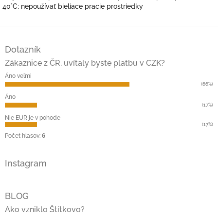
40°C; nepoužívať bieliace pracie prostriedky
Z
á
Dotazník
p
ä
Zákaznice z ČR, uvítaly byste platbu v CZK?
t
Áno veľmi
i
(66%)
e
Áno
(17%)
Nie EUR je v pohode
(17%)
Počet hlasov:
6
Instagram
BLOG
Ako vzniklo Štítkovo?