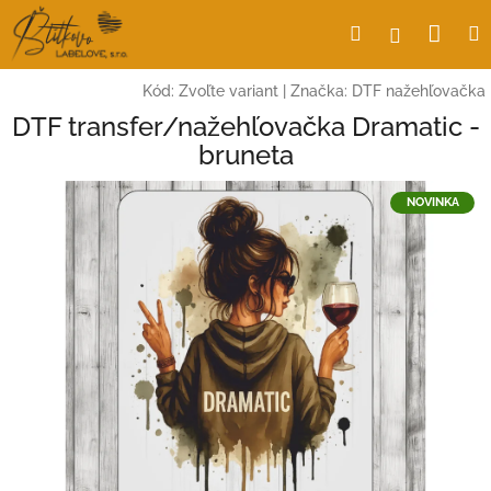
Prejsť
Nák
Hľadať
Prihlásen
na
obsah
koší
Kód:
Zvoľte variant
|
Značka:
DTF nažehľovačka
DTF transfer/nažehľovačka Dramatic -
bruneta
NOVINKA