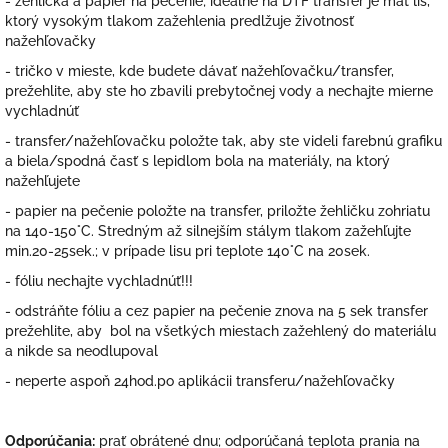
- žehlička a papier na pečenie; ideálne na DTF transfer je mať lis,
ktorý vysokým tlakom zažehlenia predlžuje životnosť
nažehľovačky
- tričko v mieste, kde budete dávať nažehľovačku/transfer,
prežehlite, aby ste ho zbavili prebytočnej vody a nechajte mierne
vychladnúť
- transfer/nažehľovačku položte tak, aby ste videli farebnú grafiku
a biela/spodná časť s lepidlom bola na materiály, na ktorý
nažehľujete
- papier na pečenie položte na transfer, priložte žehličku zohriatu
na 140-150°C. Stredným až silnejším stálym tlakom zažehľujte
min.20-25sek.; v prípade lisu pri teplote 140°C na 20sek.
- fóliu nechajte vychladnúť!!!
- odstráňte fóliu a cez papier na pečenie znova na 5 sek transfer
prežehlite, aby bol na všetkých miestach zažehlený do materiálu
a nikde sa neodlupoval
- neperte aspoň 24hod.po aplikácii transferu/nažehľovačky
Odporúčania:
prať obrátené dnu; odporúčaná teplota prania na