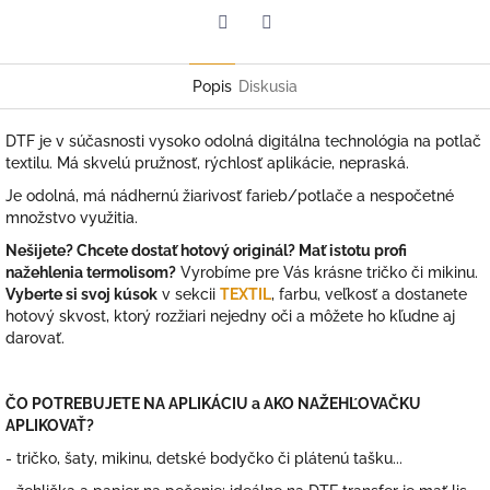
Facebook
Twitter
Popis
Diskusia
DTF je v súčasnosti vysoko odolná digitálna technológia na potlač
textilu. Má skvelú pružnosť, rýchlosť aplikácie, nepraská.
Je odolná, má nádhernú žiarivosť farieb/potlače a nespočetné
množstvo využitia.
Nešijete? Chcete dostať hotový originál? Mať istotu profi
nažehlenia termolisom?
Vyrobíme pre Vás krásne tričko či mikinu.
Vyberte si svoj kúsok
v sekcii
TEXTIL
, farbu, veľkosť a dostanete
hotový skvost, ktorý rozžiari nejedny oči a môžete ho kľudne aj
darovať.
ČO POTREBUJETE NA APLIKÁCIU a AKO NAŽEHĽOVAČKU
APLIKOVAŤ?
- tričko, šaty, mikinu, detské bodyčko či plátenú tašku...