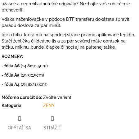
úžasné a neprehliadnuteľné originály? Nechajte vaše oblečenie
prehovoriť!
Vďaka nažehľovačke v podobe DTF transferu dokážete spraviť
parádu doslova za pár minút.
Ide o fóliu, ktorá má na spodnej strane priamo aplikované lepidlo.
Stačí žehlička či ideálne lis a za pár sekúnd máte obrázok na
tričku, mikinu, bunde, čiapke či hoci aj na plátenej taške.
ROZMERY:
- fólia A6
(14,8x10,5cm)
- fólia A5
(19,3x15cm)
- fólia A4
(28,8x21,6cm)
Môžeme doručiť do:
Zvoľte variant
Kategória
:
ŽENY
OPÝTAŤ SA
STRÁŽIŤ