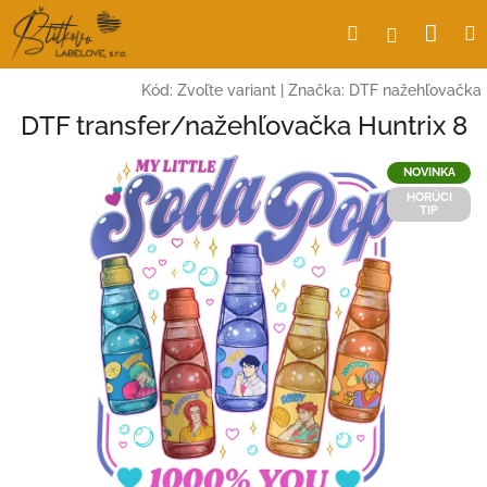
Prejsť
Nák
Hľadať
Prihlásen
na
obsah
koší
Kód:
Zvoľte variant
|
Značka:
DTF nažehľovačka
DTF transfer/nažehľovačka Huntrix 8
NOVINKA
HORÚCI
TIP