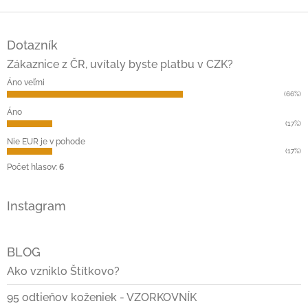
Z
á
Dotazník
p
ä
Zákaznice z ČR, uvítaly byste platbu v CZK?
t
Áno veľmi
i
(66%)
e
Áno
(17%)
Nie EUR je v pohode
(17%)
Počet hlasov:
6
Instagram
BLOG
Ako vzniklo Štítkovo?
95 odtieňov koženiek - VZORKOVNÍK