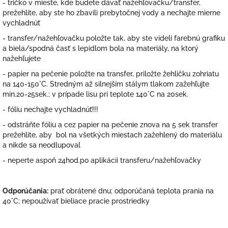
- tričko v mieste, kde budete dávať nažehľovačku/transfer,
prežehlite, aby ste ho zbavili prebytočnej vody a nechajte mierne
vychladnúť
- transfer/nažehľovačku položte tak, aby ste videli farebnú grafiku
a biela/spodná časť s lepidlom bola na materiály, na ktorý
nažehľujete
- papier na pečenie položte na transfer, priložte žehličku zohriatu
na 140-150°C. Stredným až silnejším stálym tlakom zažehľujte
min.20-25sek.; v prípade lisu pri teplote 140°C na 20sek.
- fóliu nechajte vychladnúť!!!
- odstráňte fóliu a cez papier na pečenie znova na 5 sek transfer
prežehlite, aby bol na všetkých miestach zažehlený do materiálu
a nikde sa neodlupoval
- neperte aspoň 24hod.po aplikácii transferu/nažehľovačky
Odporúčania:
prať obrátené dnu; odporúčaná teplota prania na
40°C; nepoužívať bieliace pracie prostriedky