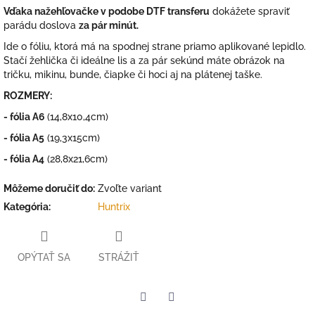
Vďaka nažehľovačke v podobe DTF transferu
dokážete spraviť
parádu doslova
za pár minút.
Ide o fóliu, ktorá má na spodnej strane priamo aplikované lepidlo.
Stačí žehlička či ideálne lis a za pár sekúnd máte obrázok na
tričku, mikinu, bunde, čiapke či hoci aj na plátenej taške.
ROZMERY:
- fólia A6
(14,8x10,4cm)
- fólia A5
(19,3x15cm)
- fólia A4
(28,8x21,6cm)
Môžeme doručiť do:
Zvoľte variant
Kategória
:
Huntrix
OPÝTAŤ SA
STRÁŽIŤ