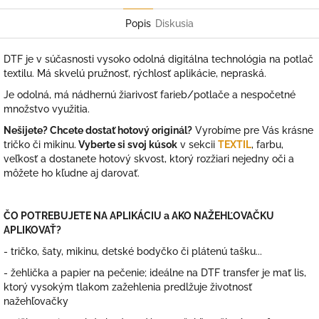
Facebook
Twitter
Popis
Diskusia
DTF je v súčasnosti vysoko odolná digitálna technológia na potlač
textilu. Má skvelú pružnosť, rýchlosť aplikácie, nepraská.
Je odolná, má nádhernú žiarivosť farieb/potlače a nespočetné
množstvo využitia.
Nešijete? Chcete dostať hotový originál?
Vyrobíme pre Vás krásne
tričko či mikinu.
Vyberte si svoj kúsok
v sekcii
TEXTIL
, farbu,
veľkosť a dostanete hotový skvost, ktorý rozžiari nejedny oči a
môžete ho kľudne aj darovať.
ČO POTREBUJETE NA APLIKÁCIU a AKO NAŽEHĽOVAČKU
APLIKOVAŤ?
- tričko, šaty, mikinu, detské bodyčko či plátenú tašku...
- žehlička a papier na pečenie; ideálne na DTF transfer je mať lis,
ktorý vysokým tlakom zažehlenia predlžuje životnosť
nažehľovačky