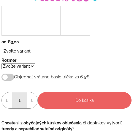
od
€3,20
Jednotková
Zvoľte variant
cena:
Rozmer
Objednať vrátane basic trička za 6.5€
Do košíka
C
hcete si z obyčajných kúskov oblečenia
či doplnkov vytvoriť
trendy a neprehliadnuteľné originály
?