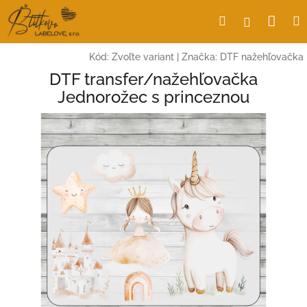
Prejsť
Nák
Hľadať
Prihlásen
na
obsah
koší
Kód:
Zvoľte variant
|
Značka:
DTF nažehľovačka
DTF transfer/nažehľovačka
Jednorožec s princeznou