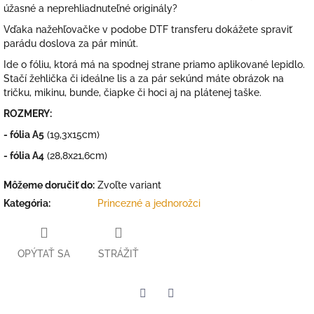
úžasné a neprehliadnuteľné originály?
Vďaka nažehľovačke v podobe DTF transferu dokážete spraviť
parádu doslova za pár minút.
Ide o fóliu, ktorá má na spodnej strane priamo aplikované lepidlo.
Stačí žehlička či ideálne lis a za pár sekúnd máte obrázok na
tričku, mikinu, bunde, čiapke či hoci aj na plátenej taške.
ROZMERY:
- fólia A5
(19,3x15cm)
- fólia A4
(28,8x21,6cm)
Môžeme doručiť do:
Zvoľte variant
Kategória
:
Princezné a jednorožci
OPÝTAŤ SA
STRÁŽIŤ
Facebook
Twitter