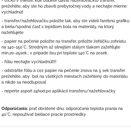
- tričko v mieste, kde budete dávať nažehľovačku/transfer,
prežehlite, aby ste ho zbavili prebytočnej vody a nechajte mierne
vychladnúť
- transfer/nažehľovačku položte tak, aby ste videli farebnú grafiku
a biela/spodná časť s lepidlom bola na materiály, na ktorý
nažehľujete
- papier na pečenie položte na transfer, priložte žehličku zohriatu
na 140-150°C. Stredným až silnejším stálym tlakom zažehľujte
min.20-25sek.; v prípade lisu pri teplote 140°C na 20sek.
- fóliu nechajte vychladnúť!!!
- odstráňte fóliu a cez papier na pečenie znova na 5 sek transfer
prežehlite, aby bol na všetkých miestach zažehlený do materiálu
a nikde sa neodlupoval
- neperte aspoň 24hod.po aplikácii transferu/nažehľovačky
Odporúčania:
prať obrátené dnu; odporúčaná teplota prania na
40°C; nepoužívať bieliace pracie prostriedky
Z