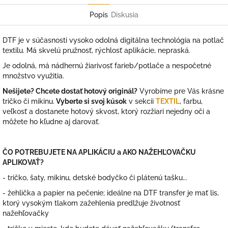
Popis
Diskusia
DTF je v súčasnosti vysoko odolná digitálna technológia na potlač
textilu. Má skvelú pružnosť, rýchlosť aplikácie, nepraská.
Je odolná, má nádhernú žiarivosť farieb/potlače a nespočetné
množstvo využitia.
Nešijete? Chcete dostať hotový originál?
Vyrobíme pre Vás krásne
tričko či mikinu.
Vyberte si svoj kúsok
v sekcii
TEXTIL
, farbu,
veľkosť a dostanete hotový skvost, ktorý rozžiari nejedny oči a
môžete ho kľudne aj darovať.
ČO POTREBUJETE NA APLIKÁCIU a AKO NAŽEHĽOVAČKU
APLIKOVAŤ?
- tričko, šaty, mikinu, detské bodyčko či plátenú tašku...
- žehlička a papier na pečenie; ideálne na DTF transfer je mať lis,
ktorý vysokým tlakom zažehlenia predlžuje životnosť
nažehľovačky