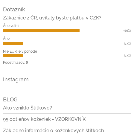
á
Dotazník
p
ä
Zákaznice z ČR, uvítaly byste platbu v CZK?
t
Áno veľmi
i
(66%)
e
Áno
(17%)
Nie EUR je v pohode
(17%)
Počet hlasov:
6
Instagram
BLOG
Ako vzniklo Štítkovo?
95 odtieňov koženiek - VZORKOVNÍK
Základné informácie o koženkových štítkoch