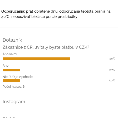
Odporúčania:
prať obrátené dnu; odporúčaná teplota prania na
40°C; nepoužívať bieliace pracie prostriedky
Z
á
Dotazník
p
ä
Zákaznice z ČR, uvítaly byste platbu v CZK?
t
Áno veľmi
i
(66%)
e
Áno
(17%)
Nie EUR je v pohode
(17%)
Počet hlasov:
6
Instagram