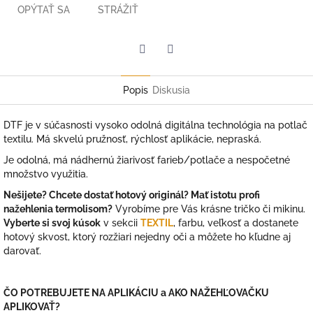
OPÝTAŤ SA
STRÁŽIŤ
Facebook
Twitter
Popis
Diskusia
DTF je v súčasnosti vysoko odolná digitálna technológia na potlač
textilu. Má skvelú pružnosť, rýchlosť aplikácie, nepraská.
Je odolná, má nádhernú žiarivosť farieb/potlače a nespočetné
množstvo využitia.
Nešijete? Chcete dostať hotový originál? Mať istotu profi
nažehlenia termolisom?
Vyrobíme pre Vás krásne tričko či mikinu.
Vyberte si svoj kúsok
v sekcii
TEXTIL
, farbu, veľkosť a dostanete
hotový skvost, ktorý rozžiari nejedny oči a môžete ho kľudne aj
darovať.
ČO POTREBUJETE NA APLIKÁCIU a AKO NAŽEHĽOVAČKU
APLIKOVAŤ?