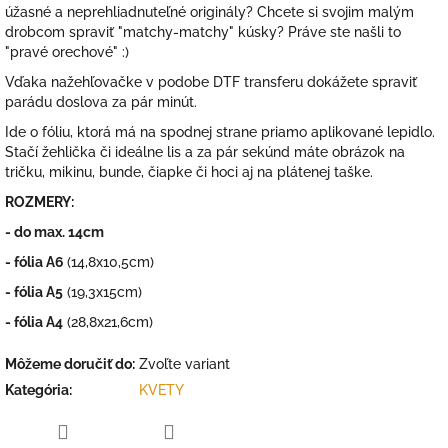
úžasné a neprehliadnuteľné originály? Chcete si svojim malým
drobcom spraviť "matchy-matchy" kúsky? Práve ste našli to
"pravé orechové" :)
Vďaka nažehľovačke v podobe DTF transferu dokážete spraviť
parádu doslova za pár minút.
Ide o fóliu, ktorá má na spodnej strane priamo aplikované lepidlo.
Stačí žehlička či ideálne lis a za pár sekúnd máte obrázok na
tričku, mikinu, bunde, čiapke či hoci aj na plátenej taške.
ROZMERY:
- do max. 14cm
- fólia A6
(14,8x10,5cm)
- fólia A5
(19,3x15cm)
- fólia A4
(28,8x21,6cm)
Môžeme doručiť do:
Zvoľte variant
Kategória
:
KVETY