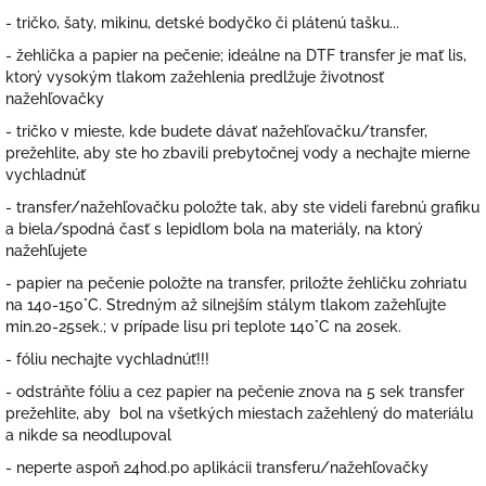
- tričko, šaty, mikinu, detské bodyčko či plátenú tašku...
- žehlička a papier na pečenie; ideálne na DTF transfer je mať lis,
ktorý vysokým tlakom zažehlenia predlžuje životnosť
nažehľovačky
- tričko v mieste, kde budete dávať nažehľovačku/transfer,
prežehlite, aby ste ho zbavili prebytočnej vody a nechajte mierne
vychladnúť
- transfer/nažehľovačku položte tak, aby ste videli farebnú grafiku
a biela/spodná časť s lepidlom bola na materiály, na ktorý
nažehľujete
- papier na pečenie položte na transfer, priložte žehličku zohriatu
na 140-150°C. Stredným až silnejším stálym tlakom zažehľujte
min.20-25sek.; v prípade lisu pri teplote 140°C na 20sek.
- fóliu nechajte vychladnúť!!!
- odstráňte fóliu a cez papier na pečenie znova na 5 sek transfer
prežehlite, aby bol na všetkých miestach zažehlený do materiálu
a nikde sa neodlupoval
- neperte aspoň 24hod.po aplikácii transferu/nažehľovačky