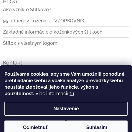
BLOG
Ako vzniklo Štítkovo?
95 odtieňov koženiek - VZORKOVNÍK
Základné informácie o koženkových štítkoch
Štítok s vlastným logom
Kontakt
info
@
stitkovo.sk
Používame cookies, aby sme Vám umožnili pohodlné
prehliadanie webu a vďaka analýze prevádzky webu
0903928140
neustále zlepšovali jeho funkcie, výkon a
použiteľnosť.
Viac informácií
tu
.
https://www.facebook.com/Stitkovo.sk
Nastavenie
stitkovo_tvoj_stitok
Odmietnuť
Súhlasím
Copyright 2026
Štítkovo - tvoj štítok
. Všetky práva
Vytvoril Shoptet