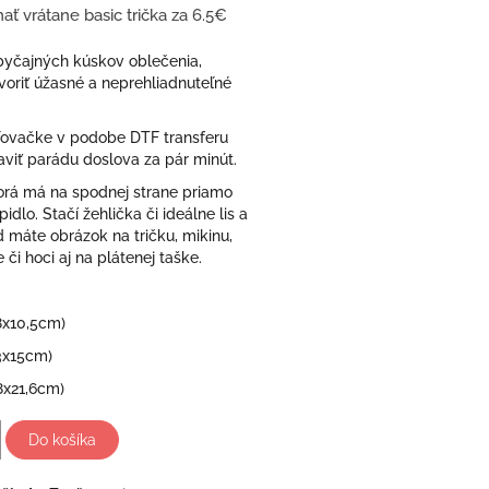
ať vrátane basic trička za 6.5€
obyčajných kúskov oblečenia,
oriť úžasné a neprehliadnuteľné
ovačke v podobe DTF transferu
viť parádu doslova za pár minút.
ktorá má na spodnej strane priamo
idlo. Stačí žehlička či ideálne lis a
 máte obrázok na tričku, mikinu,
 či hoci aj na plátenej taške.
8x10,5cm)
3x15cm)
8x21,6cm)
Do košíka