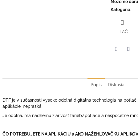
Môžeme doruč
Kategória
:
TLAČ
Facebook
Twit
Popis
Diskusia
DTF je v súčasnosti vysoko odolná digitálna technológia na potlač t
aplikácie, nepraská.
Je odolná, má nádhernú žiarivosť farieb/potlače a nespočetné mno
ČO POTREBUJETE NA APLIKÁCIU a AKO NAŽEHĽOVAČKU APLIKOV