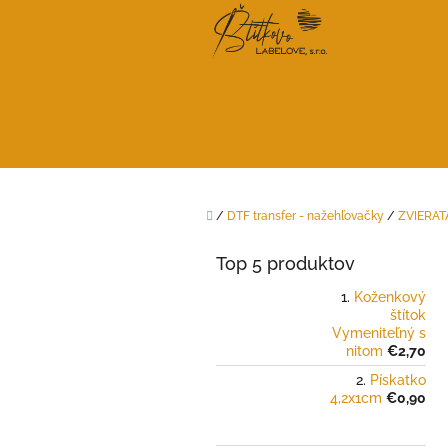
Prejsť
na
obsah
Domov
/
DTF transfer - nažehľovačky
/
ZVIERAT
B
o
Top 5 produktov
č
n
Koženkový
štítok
ý
Vymeniteľný s
p
nitom
€2,70
a
Pískatko
n
4,2x1cm
€0,90
e
l