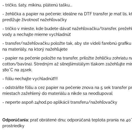
- tričko, šaty, mikinu, plátenú tašku...
- žehlička a papier na pečenie; ideálne na DTF transfer je mať lis,
predlžuje životnosť nažehľovačky
- tričko v mieste, kde budete dávať nažehľovačku/transfer, prežehli
vody a nechajte mierne vychladnúť
- transfer/nažehľovačku položte tak, aby ste videli farebnú grafik
na materiály, na ktorý nažehľujete
- papier na pečenie položte na transfer, priložte žehličku zohriatu
cotton/bavlna). Stredným až silnejšímstálym tlakom zažehľujte min.
180°C na 25sek.
- fóliu nechajte vychladnúť!!!
- odstráňte fóliu a cez papier na pečenie znova na 5 sek transfer p
miestach zažehlený do materiálu a nikde sa neodlupoval
- neperte aspoň 24hod.po aplikácii transferu/nažehľovačky
Odporúčania:
prať obrátené dnu; odporúčaná teplota prania na 40°
prostriedky