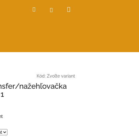
Nákupný
Hľadať
Prihlásenie
košík
Kód:
Zvoľte variant
nsfer/nažehľovačka
 1
nt