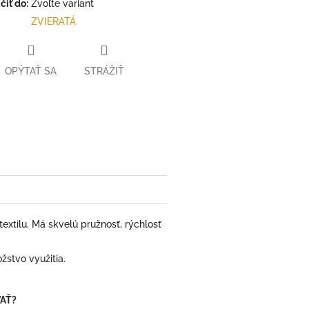
iť do:
Zvoľte variant
ZVIERATÁ
OPÝTAŤ SA
STRÁŽIŤ
ter
extilu. Má skvelú pružnosť, rýchlosť
žstvo využitia.
AŤ?