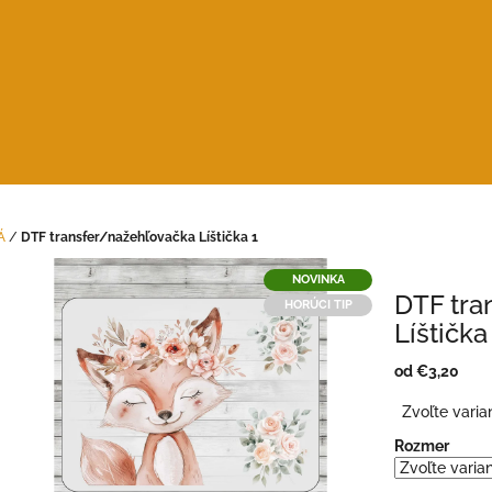
Á
/
DTF transfer/nažehľovačka Líštička 1
NOVINKA
DTF tra
HORÚCI TIP
Líštička
od
€3,20
Jednotková
Zvoľte varia
cena:
Rozmer