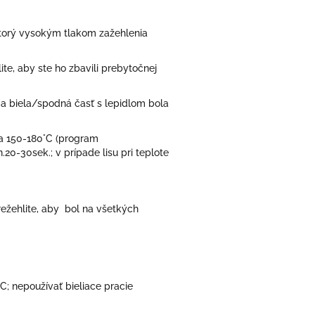
 ktorý vysokým tlakom zažehlenia
te, aby ste ho zbavili prebytočnej
u a biela/spodná časť s lepidlom bola
 na 150-180°C (program
20-30sek.; v prípade lisu pri teplote
režehlite, aby bol na všetkých
C; nepoužívať bieliace pracie