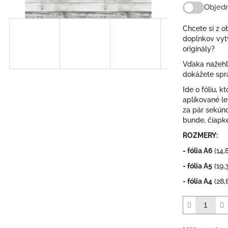
Objedn
Chcete si z 
doplnkov vytv
originály?
Vďaka nažehľ
dokážete spra
Ide o fóliu, 
aplikované lep
za pár sekúnd
bunde, čiapke
ROZMERY:
- fólia A6
(14,
- fólia A5
(19,
- fólia A4
(28,