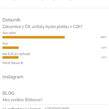
Z
á
Dotazník
p
ä
Zákaznice z ČR, uvítaly byste platbu v CZK?
t
Áno veľmi
i
(66%)
e
Áno
(17%)
Nie EUR je v pohode
(17%)
Počet hlasov:
6
Instagram
BLOG
Ako vzniklo Štítkovo?