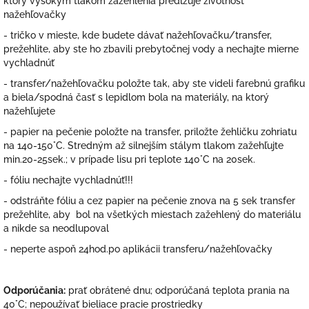
ktorý vysokým tlakom zažehlenia predlžuje životnosť
nažehľovačky
- tričko v mieste, kde budete dávať nažehľovačku/transfer,
prežehlite, aby ste ho zbavili prebytočnej vody a nechajte mierne
vychladnúť
- transfer/nažehľovačku položte tak, aby ste videli farebnú grafiku
a biela/spodná časť s lepidlom bola na materiály, na ktorý
nažehľujete
- papier na pečenie položte na transfer, priložte žehličku zohriatu
na 140-150°C. Stredným až silnejším stálym tlakom zažehľujte
min.20-25sek.; v prípade lisu pri teplote 140°C na 20sek.
- fóliu nechajte vychladnúť!!!
- odstráňte fóliu a cez papier na pečenie znova na 5 sek transfer
prežehlite, aby bol na všetkých miestach zažehlený do materiálu
a nikde sa neodlupoval
- neperte aspoň 24hod.po aplikácii transferu/nažehľovačky
Odporúčania:
prať obrátené dnu; odporúčaná teplota prania na
40°C; nepoužívať bieliace pracie prostriedky