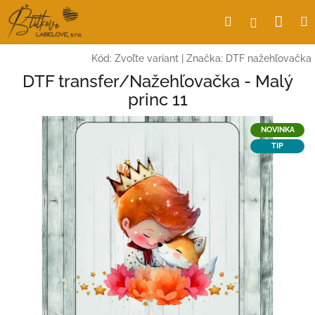
Prejsť
Nák
Hľadať
Prihlásen
na
obsah
koší
Kód:
Zvoľte variant
|
Značka:
DTF nažehľovačka
DTF transfer/Nažehľovačka - Malý
princ 11
NOVINKA
TIP