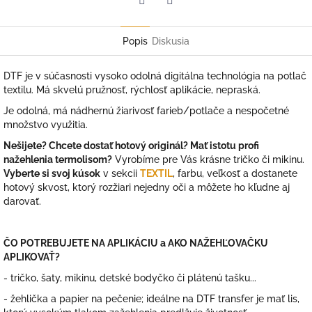
Facebook
Twitter
Popis
Diskusia
DTF je v súčasnosti vysoko odolná digitálna technológia na potlač
textilu. Má skvelú pružnosť, rýchlosť aplikácie, nepraská.
Je odolná, má nádhernú žiarivosť farieb/potlače a nespočetné
množstvo využitia.
Nešijete? Chcete dostať hotový originál? Mať istotu profi
nažehlenia termolisom?
Vyrobíme pre Vás krásne tričko či mikinu.
Vyberte si svoj kúsok
v sekcii
TEXTIL
, farbu, veľkosť a dostanete
hotový skvost, ktorý rozžiari nejedny oči a môžete ho kľudne aj
darovať.
ČO POTREBUJETE NA APLIKÁCIU a AKO NAŽEHĽOVAČKU
APLIKOVAŤ?
- tričko, šaty, mikinu, detské bodyčko či plátenú tašku...
- žehlička a papier na pečenie; ideálne na DTF transfer je mať lis,