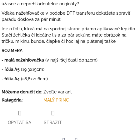
úžasné a neprehliadnuteľné originály?
Vďaka nažehľovačke v podobe DTF transferu dokážete spraviť
parádu doslova za pár minút.
Ide o fóliu, ktorá má na spodnej strane priamo aplikované lepidlo.
Stačí žehlička či ideálne lis a za pár sekúnd máte obrázok na
tričku, mikinu, bunde, čiapke či hoci aj na plátenej taške.
ROZMERY:
- malá nažehľovačka
(v najširšej časti do 14cm)
- fólia A5
(19,3x15cm)
- fólia A4
(28,8x21,6cm)
Môžeme doručiť do:
Zvoľte variant
Kategória
:
MALÝ PRINC
OPÝTAŤ SA
STRÁŽIŤ