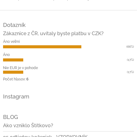
Z
á
Dotazník
p
ä
Zákaznice z ČR, uvítaly byste platbu v CZK?
t
Áno veľmi
i
(66%)
e
Áno
(17%)
Nie EUR je v pohode
(17%)
Počet hlasov:
6
Instagram
BLOG
Ako vzniklo Štítkovo?