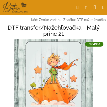
Prejsť
Nák
Hľadať
Prihlásen
na
obsah
koší
Kód:
Zvoľte variant
|
Značka:
DTF nažehľovačka
DTF transfer/Nažehľovačka - Malý
princ 21
NOVINKA