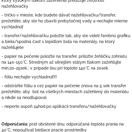
ktorý vysokým tlakom zažehlenia predlžuje životnosť
nažehľovačky
- tričko v mieste, kde budete dávať nažehľovačku/transfer,
prežehlite, aby ste ho zbavili prebytočnej vody a nechajte mierne
vychladnúť
- transfer/nažehľovačku položte tak, aby ste videli farebnú grafiku
a biela/spodná časť s lepidlom bola na materiály, na ktorý
nažehľujete
- papier na pečenie položte na transfer, priložte žehličku zohriatu
na 140-150°C. Stredným až silnejším stálym tlakom zažehľujte
min.20-25sek.; v prípade lisu pri teplote 140°C na 20sek.
- fóliu nechajte vychladnúť!!!
- odstráňte fóliu a cez papier na pečenie znova na 5 sek transfer
prežehlite, aby bol na všetkých miestach zažehlený do materiálu
a nikde sa neodlupoval
- neperte aspoň 24hod.po aplikácii transferu/nažehľovačky
Odporúčania:
prať obrátené dnu; odporúčaná teplota prania na
40°C; nepoužívať bieliace pracie prostriedky