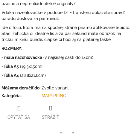
úžasné a neprehliadnuteľné originály?
Vďaka nažehľovačke v podobe DTF transferu dokážete spraviť
parádu doslova za pár minút.
Ide o fóliu, ktorá má na spodnej strane priamo aplikované lepidlo.
Stačí žehlička či ideálne lis a za pár sekúnd máte obrázok na
tričku, mikinu, bunde, čiapke či hoci aj na plátenej taške.
ROZMERY:
- malá nažehľovačka
(v najširšej časti do 14cm)
- fólia A5
(19,3x15cm)
- fólia A4
(28,8x21,6cm)
Môžeme doručiť do:
Zvoľte variant
Kategória
:
MALÝ PRINC
OPÝTAŤ SA
STRÁŽIŤ