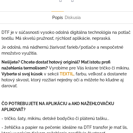
Facebook
Twitter
Popis
Diskusia
DTF je v súčasnosti vysoko odolná digitálna technológia na potlač
textilu. Má skvelú pružnosť, rýchlosť aplikácie, nepraská.
Je odolná, má nádhernú žiarivosť farieb/potlače a nespočetné
množstvo využitia.
Nešijete? Chcete dostať hotový originál? Mať istotu profi
nažehlenia termolisom?
Vyrobíme pre Vás krásne tričko či mikinu.
Vyberte si svoj kúsok
v sekcii
TEXTIL
, farbu, veľkosť a dostanete
hotový skvost, ktorý rozžiari nejedny oči a môžete ho kľudne aj
darovať.
ČO POTREBUJETE NA APLIKÁCIU a AKO NAŽEHĽOVAČKU
APLIKOVAŤ?
- tričko, šaty, mikinu, detské bodyčko či plátenú tašku...
- žehlička a papier na pečenie; ideálne na DTF transfer je mať lis,