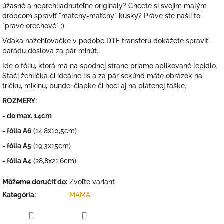
úžasné a neprehliadnuteľné originály? Chcete si svojim malým
drobcom spraviť "matchy-matchy" kúsky? Práve ste našli to
"pravé orechové" :)
Vďaka nažehľovačke v podobe DTF transferu dokážete spraviť
parádu doslova za pár minút.
Ide o fóliu, ktorá má na spodnej strane priamo aplikované lepidlo.
Stačí žehlička či ideálne lis a za pár sekúnd máte obrázok na
tričku, mikinu, bunde, čiapke či hoci aj na plátenej taške.
ROZMERY:
- do max. 14cm
- fólia A6
(14,8x10,5cm)
- fólia A5
(19,3x15cm)
- fólia A4
(28,8x21,6cm)
Môžeme doručiť do:
Zvoľte variant
Kategória
:
MAMA