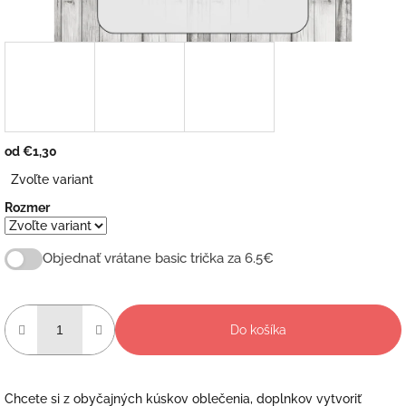
od
€1,30
Jednotková
Zvoľte variant
cena:
Rozmer
Objednať vrátane basic trička za 6.5€
Do košíka
Chcete si z obyčajných kúskov oblečenia, doplnkov vytvoriť