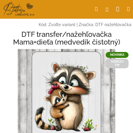
Prejsť
Nák
Hľadať
Prihlásen
na
obsah
koší
Kód:
Zvoľte variant
|
Značka:
DTF nažehľovačka
DTF transfer/nažehľovačka
Mama+dieťa (medvedík čistotný)
NOVINKA
HORÚCI
TIP