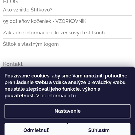
BLOG
Ako vzniklo Štítkovo?
95 odtieňov koženiek - VZORKOVNÍK
Základné informácie o koženkových štítkoch
Štítok s vlastným logom
Kontakt
info
@
stitkovo.sk
Používame cookies, aby sme Vám umožnili pohodlné
prehliadanie webu a vďaka analýze prevádzky webu
0903928140
neustále zlepšovali jeho funkcie, výkon a
použiteľnosť.
Viac informácií
tu
.
https://www.facebook.com/Stitkovo.sk
Nastavenie
stitkovo_tvoj_stitok
Odmietnuť
Súhlasím
Copyright 2026
Štítkovo - tvoj štítok
. Všetky práva
Vytvoril Shoptet