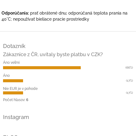
Odporúčania:
prať obrátené dnu; odporúčaná teplota prania na
40°C; nepoužívať bieliace pracie prostriedky
Z
á
Dotazník
p
ä
Zákaznice z ČR, uvítaly byste platbu v CZK?
t
Áno veľmi
i
(66%)
e
Áno
(17%)
Nie EUR je v pohode
(17%)
Počet hlasov:
6
Instagram