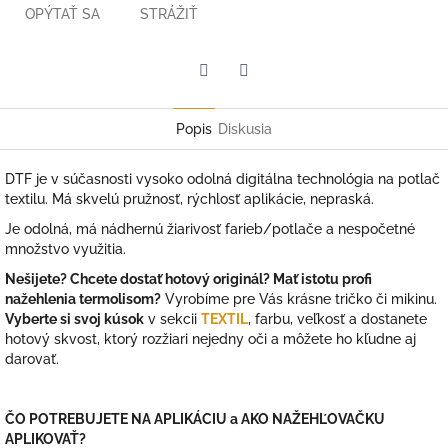
OPÝTAŤ SA
STRÁŽIŤ
Facebook
Twitter
Popis
Diskusia
DTF je v súčasnosti vysoko odolná digitálna technológia na potlač
textilu. Má skvelú pružnosť, rýchlosť aplikácie, nepraská.
Je odolná, má nádhernú žiarivosť farieb/potlače a nespočetné
množstvo využitia.
Nešijete? Chcete dostať hotový originál? Mať istotu profi
nažehlenia termolisom?
Vyrobíme pre Vás krásne tričko či mikinu.
Vyberte si svoj kúsok
v sekcii
TEXTIL
, farbu, veľkosť a dostanete
hotový skvost, ktorý rozžiari nejedny oči a môžete ho kľudne aj
darovať.
ČO POTREBUJETE NA APLIKÁCIU a AKO NAŽEHĽOVAČKU
APLIKOVAŤ?