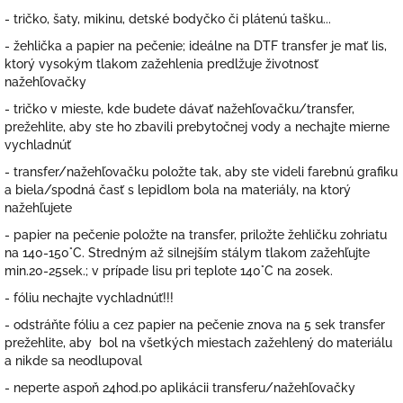
- tričko, šaty, mikinu, detské bodyčko či plátenú tašku...
- žehlička a papier na pečenie; ideálne na DTF transfer je mať lis,
ktorý vysokým tlakom zažehlenia predlžuje životnosť
nažehľovačky
- tričko v mieste, kde budete dávať nažehľovačku/transfer,
prežehlite, aby ste ho zbavili prebytočnej vody a nechajte mierne
vychladnúť
- transfer/nažehľovačku položte tak, aby ste videli farebnú grafiku
a biela/spodná časť s lepidlom bola na materiály, na ktorý
nažehľujete
- papier na pečenie položte na transfer, priložte žehličku zohriatu
na 140-150°C. Stredným až silnejším stálym tlakom zažehľujte
min.20-25sek.; v prípade lisu pri teplote 140°C na 20sek.
- fóliu nechajte vychladnúť!!!
- odstráňte fóliu a cez papier na pečenie znova na 5 sek transfer
prežehlite, aby bol na všetkých miestach zažehlený do materiálu
a nikde sa neodlupoval
- neperte aspoň 24hod.po aplikácii transferu/nažehľovačky