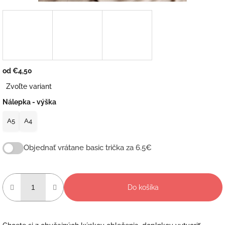
od
€4,50
Jednotková
Zvoľte variant
cena:
Nálepka - výška
A5
A4
Objednať vrátane basic trička za 6.5€
Do košíka