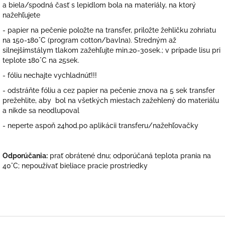
a biela/spodná časť s lepidlom bola na materiály, na ktorý
nažehľujete
- papier na pečenie položte na transfer, priložte žehličku zohriatu
na 150-180°C (program cotton/bavlna). Stredným až
silnejšímstálym tlakom zažehľujte min.20-30sek.; v prípade lisu pri
teplote 180°C na 25sek.
- fóliu nechajte vychladnúť!!!
- odstráňte fóliu a cez papier na pečenie znova na 5 sek transfer
prežehlite, aby bol na všetkých miestach zažehlený do materiálu
a nikde sa neodlupoval
- neperte aspoň 24hod.po aplikácii transferu/nažehľovačky
Odporúčania:
prať obrátené dnu; odporúčaná teplota prania na
40°C; nepoužívať bieliace pracie prostriedky
Z