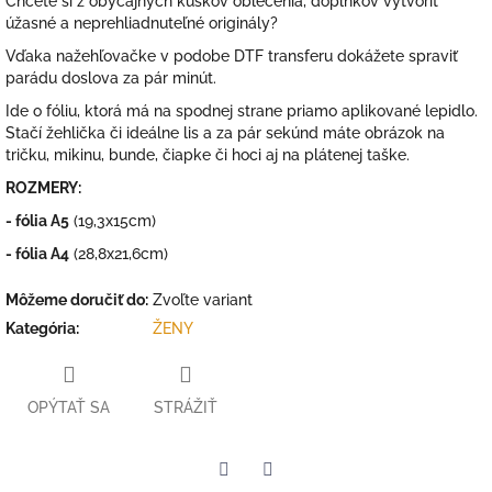
Chcete si z obyčajných kúskov oblečenia, doplnkov vytvoriť
úžasné a neprehliadnuteľné originály?
Vďaka nažehľovačke v podobe DTF transferu dokážete spraviť
parádu doslova za pár minút.
Ide o fóliu, ktorá má na spodnej strane priamo aplikované lepidlo.
Stačí žehlička či ideálne lis a za pár sekúnd máte obrázok na
tričku, mikinu, bunde, čiapke či hoci aj na plátenej taške.
ROZMERY:
- fólia A5
(19,3x15cm)
- fólia A4
(28,8x21,6cm)
Môžeme doručiť do:
Zvoľte variant
Kategória
:
ŽENY
OPÝTAŤ SA
STRÁŽIŤ