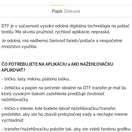
Facebook
Twitter
Popis
Diskusia
DTF je v súčasnosti vysoko odolná digitálna technológia na potlač
textilu. Má skvelú pružnosť, rýchlosť aplikácie, nepraská.
Je odolná, má nádhernú žiarivosť farieb/potlače a nespočetné
množstvo využitia.
ČO POTREBUJETE NA APLIKÁCIU a AKO NAŽEHĽOVAČKU
APLIKOVAŤ?
- tričko, šaty, mikinu, plátenú tašku...
- žehlička a papier na pečenie; ideálne na DTF transfer je mať lis,
ktorý vysokým tlakom zažehlenia predlžuje životnosť
nažehľovačky
- tričko v mieste, kde budete dávať nažehľovačku/transfer,
prežehlite, aby ste ho zbavili prebytočnej vody a nechajte mierne
vychladnúť
- transfer/nažehľovačku položte tak, aby ste videli farebnú grafiku