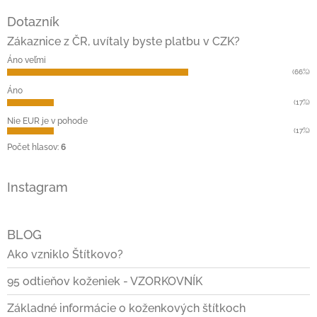
á
Dotazník
p
ä
Zákaznice z ČR, uvítaly byste platbu v CZK?
t
Áno veľmi
i
(66%)
e
Áno
(17%)
Nie EUR je v pohode
(17%)
Počet hlasov:
6
Instagram
BLOG
Ako vzniklo Štítkovo?
95 odtieňov koženiek - VZORKOVNÍK
Základné informácie o koženkových štítkoch