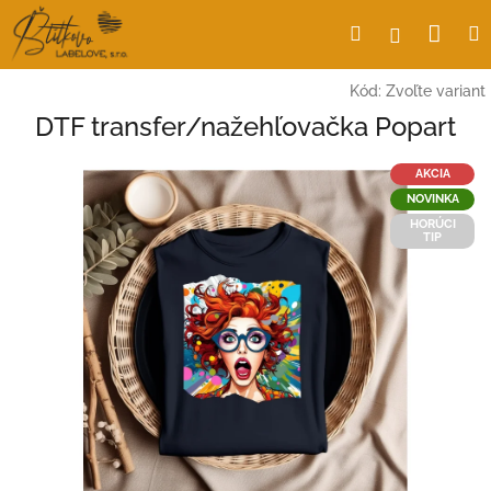
Prejsť
Nák
Hľadať
Prihlásen
na
obsah
koší
Kód:
Zvoľte variant
DTF transfer/nažehľovačka Popart
AKCIA
NOVINKA
HORÚCI
TIP