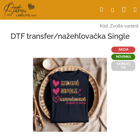
Prejsť
Nák
Hľadať
Prihlásen
na
obsah
koší
Kód:
Zvoľte variant
DTF transfer/nažehľovačka Single
AKCIA
NOVINKA
HORÚCI
TIP