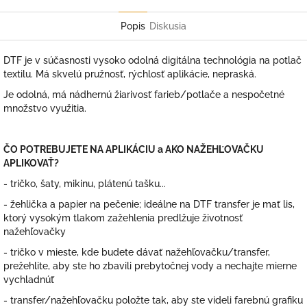
Facebook
Twitter
Popis
Diskusia
DTF je v súčasnosti vysoko odolná digitálna technológia na potlač
textilu. Má skvelú pružnosť, rýchlosť aplikácie, nepraská.
Je odolná, má nádhernú žiarivosť farieb/potlače a nespočetné
množstvo využitia.
ČO POTREBUJETE NA APLIKÁCIU a AKO NAŽEHĽOVAČKU
APLIKOVAŤ?
- tričko, šaty, mikinu, plátenú tašku...
- žehlička a papier na pečenie; ideálne na DTF transfer je mať lis,
ktorý vysokým tlakom zažehlenia predlžuje životnosť
nažehľovačky
- tričko v mieste, kde budete dávať nažehľovačku/transfer,
prežehlite, aby ste ho zbavili prebytočnej vody a nechajte mierne
vychladnúť
- transfer/nažehľovačku položte tak, aby ste videli farebnú grafiku