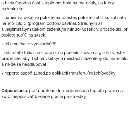
a biela/spodná časť s lepidlom bola na materiály, na ktorý
nažehľujete
- papier na pečenie položte na transfer, priložte žehličku zohriatu
na 150-180°C (program cotton/bavlna). Stredným až
silnejšímstálym tlakom zažehľujte min.20-30sek.; v prípade lisu pri
teplote 180°C na 25sek.
- fóliu nechajte vychladnúť!!!
- odstráňte fóliu a cez papier na pečenie znova na 5 sek transfer
prežehlite, aby bol na všetkých miestach zažehlený do materiálu
a nikde sa neodlupoval
- neperte aspoň 24hod.po aplikácii transferu/nažehľovačky
Odporúčania:
prať obrátené dnu; odporúčaná teplota prania na
40°C; nepoužívať bieliace pracie prostriedky
Z