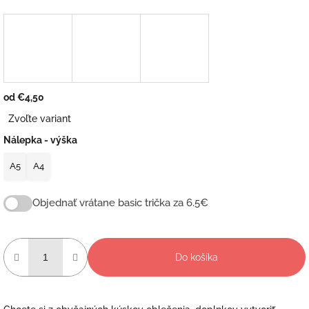
od
€4,50
Jednotková
Zvoľte variant
cena:
Nálepka - výška
A5
A4
Objednať vrátane basic trička za 6.5€
Do košíka