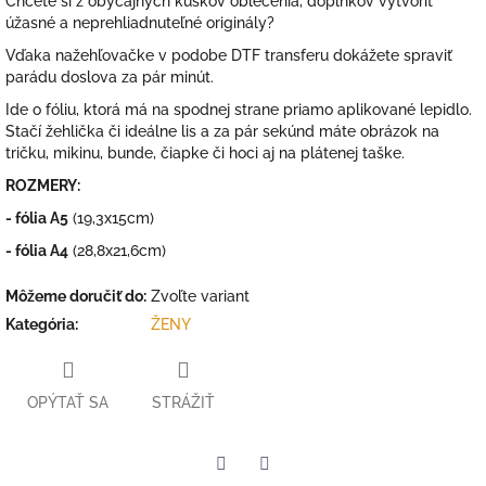
Chcete si z obyčajných kúskov oblečenia, doplnkov vytvoriť
úžasné a neprehliadnuteľné originály?
Vďaka nažehľovačke v podobe DTF transferu dokážete spraviť
parádu doslova za pár minút.
Ide o fóliu, ktorá má na spodnej strane priamo aplikované lepidlo.
Stačí žehlička či ideálne lis a za pár sekúnd máte obrázok na
tričku, mikinu, bunde, čiapke či hoci aj na plátenej taške.
ROZMERY:
- fólia A5
(19,3x15cm)
- fólia A4
(28,8x21,6cm)
Môžeme doručiť do:
Zvoľte variant
Kategória
:
ŽENY
OPÝTAŤ SA
STRÁŽIŤ