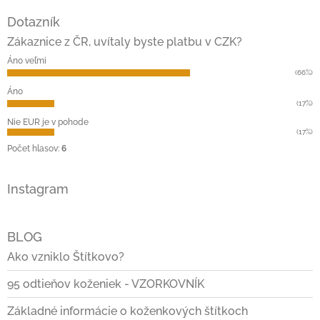
á
Dotazník
p
ä
Zákaznice z ČR, uvítaly byste platbu v CZK?
t
Áno veľmi
i
(66%)
e
Áno
(17%)
Nie EUR je v pohode
(17%)
Počet hlasov:
6
Instagram
BLOG
Ako vzniklo Štítkovo?
95 odtieňov koženiek - VZORKOVNÍK
Základné informácie o koženkových štítkoch