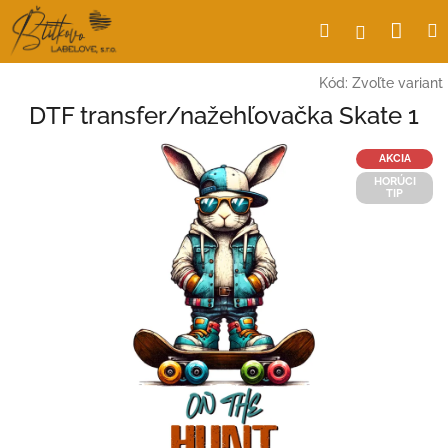
Prejsť
Nák
Hľadať
Prihlásen
na
obsah
koší
Kód:
Zvoľte variant
DTF transfer/nažehľovačka Skate 1
AKCIA
HORÚCI
TIP