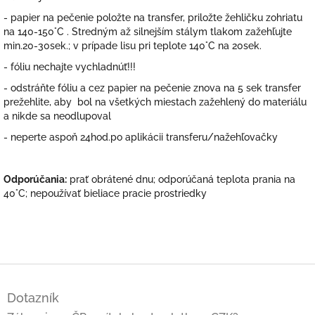
- papier na pečenie položte na transfer, priložte žehličku zohriatu
na 140-150°C . Stredným až silnejším stálym tlakom zažehľujte
min.20-30sek.; v prípade lisu pri teplote 140°C na 20sek.
- fóliu nechajte vychladnúť!!!
- odstráňte fóliu a cez papier na pečenie znova na 5 sek transfer
prežehlite, aby bol na všetkých miestach zažehlený do materiálu
a nikde sa neodlupoval
- neperte aspoň 24hod.po aplikácii transferu/nažehľovačky
Odporúčania:
prať obrátené dnu; odporúčaná teplota prania na
40°C; nepoužívať bieliace pracie prostriedky
Z
á
Dotazník
p