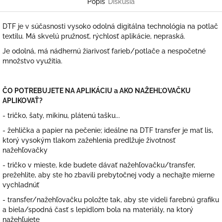
Popis
Diskusia
DTF je v súčasnosti vysoko odolná digitálna technológia na potlač
textilu. Má skvelú pružnosť, rýchlosť aplikácie, nepraská.
Je odolná, má nádhernú žiarivosť farieb/potlače a nespočetné
množstvo využitia.
ČO POTREBUJETE NA APLIKÁCIU a AKO NAŽEHĽOVAČKU
APLIKOVAŤ?
- tričko, šaty, mikinu, plátenú tašku...
- žehlička a papier na pečenie; ideálne na DTF transfer je mať lis,
ktorý vysokým tlakom zažehlenia predlžuje životnosť
nažehľovačky
- tričko v mieste, kde budete dávať nažehľovačku/transfer,
prežehlite, aby ste ho zbavili prebytočnej vody a nechajte mierne
vychladnúť
- transfer/nažehľovačku položte tak, aby ste videli farebnú grafiku
a biela/spodná časť s lepidlom bola na materiály, na ktorý
nažehľujete