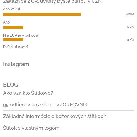
ä
Zákaznice z ČR, uvítaly byste platbu v CZK?
t
Áno veľmi
i
(66%)
e
Áno
(17%)
Nie EUR je v pohode
(17%)
Počet hlasov:
6
Instagram
BLOG
Ako vzniklo Štítkovo?
95 odtieňov koženiek - VZORKOVNÍK
Základné informácie o koženkových štítkoch
Štítok s vlastným logom