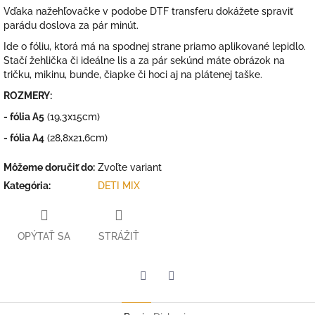
Vďaka nažehľovačke v podobe DTF transferu dokážete spraviť
parádu doslova za pár minút.
Ide o fóliu, ktorá má na spodnej strane priamo aplikované lepidlo.
Stačí žehlička či ideálne lis a za pár sekúnd máte obrázok na
tričku, mikinu, bunde, čiapke či hoci aj na plátenej taške.
ROZMERY:
- fólia A5
(19,3x15cm)
- fólia A4
(28,8x21,6cm)
Môžeme doručiť do:
Zvoľte variant
Kategória
:
DETI MIX
OPÝTAŤ SA
STRÁŽIŤ
Facebook
Twitter