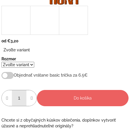
od
€3,20
Jednotková
Zvoľte variant
cena:
Rozmer
Objednať vrátane basic trička za 6.5€
Do košíka
Chcete si z obyčajných kúskov oblečenia, doplnkov vytvoriť
úžasné a neprehliadnuteľné originály?