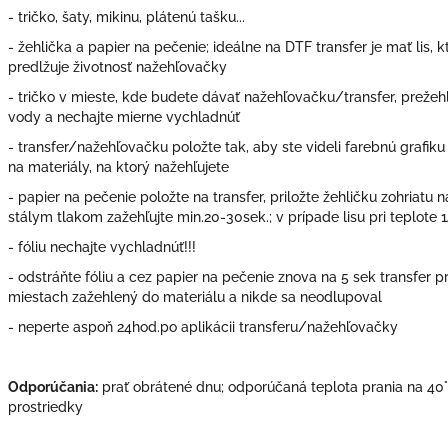
- tričko, šaty, mikinu, plátenú tašku...
- žehlička a papier na pečenie; ideálne na DTF transfer je mať lis,
predlžuje životnosť nažehľovačky
- tričko v mieste, kde budete dávať nažehľovačku/transfer, prežehli
vody a nechajte mierne vychladnúť
- transfer/nažehľovačku položte tak, aby ste videli farebnú grafik
na materiály, na ktorý nažehľujete
- papier na pečenie položte na transfer, priložte žehličku zohriatu 
stálym tlakom zažehľujte min.20-30sek.; v prípade lisu pri teplote 
- fóliu nechajte vychladnúť!!!
- odstráňte fóliu a cez papier na pečenie znova na 5 sek transfer p
miestach zažehlený do materiálu a nikde sa neodlupoval
- neperte aspoň 24hod.po aplikácii transferu/nažehľovačky
Odporúčania:
prať obrátené dnu; odporúčaná teplota prania na 40°
prostriedky