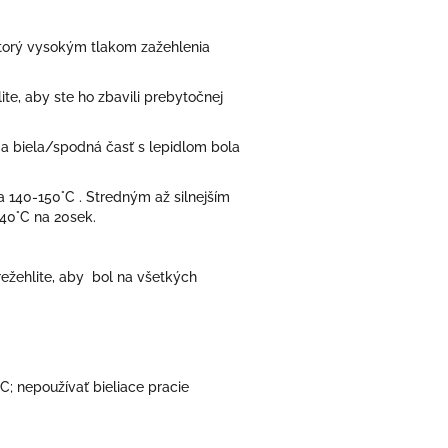
 ktorý vysokým tlakom zažehlenia
te, aby ste ho zbavili prebytočnej
u a biela/spodná časť s lepidlom bola
na 140-150°C . Stredným až silnejším
140°C na 20sek.
režehlite, aby bol na všetkých
C; nepoužívať bieliace pracie