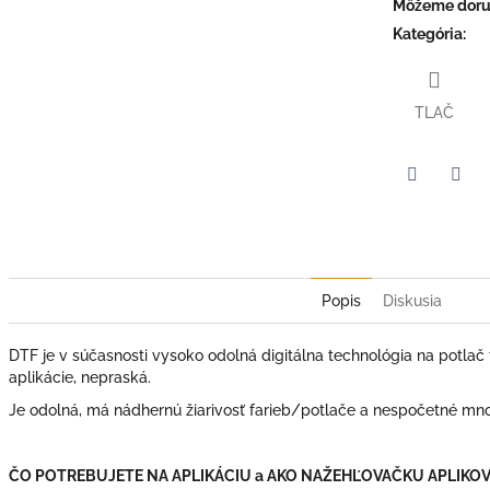
Môžeme doruč
Kategória
:
TLAČ
Facebook
Twit
Popis
Diskusia
DTF je v súčasnosti vysoko odolná digitálna technológia na potlač t
aplikácie, nepraská.
Je odolná, má nádhernú žiarivosť farieb/potlače a nespočetné mno
ČO POTREBUJETE NA APLIKÁCIU a AKO NAŽEHĽOVAČKU APLIKOV