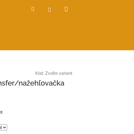
Nákupný
Hľadať
Prihlásenie
košík
Kód:
Zvoľte variant
nsfer/nažehľovačka
nt