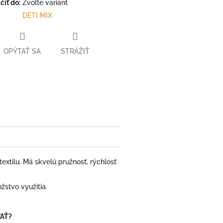
iť do:
Zvoľte variant
DETI MIX
OPÝTAŤ SA
STRÁŽIŤ
ter
extilu. Má skvelú pružnosť, rýchlosť
žstvo využitia.
AŤ?