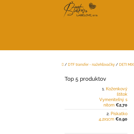
Prejsť
na
obsah
Domov
/
DTF transfer - nažehľovačky
/
DETI MIX
B
o
Top 5 produktov
č
n
Koženkový
štítok
ý
Vymeniteľný s
p
nitom
€2,70
a
Pískatko
n
4,2x1cm
€0,90
e
l