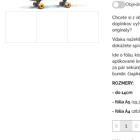
Objedn
Chcete si z 
doplnkov vytv
originály?
Vďaka nažehľ
dokážete spra
Ide o fóliu, 
aplikované lep
za pár sekúnd
bunde, čiapke
ROZMERY:
- do 14cm
- fólia A5
(19,
- fólia A4
(28,