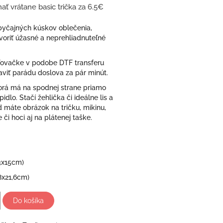
ať vrátane basic trička za 6.5€
obyčajných kúskov oblečenia,
oriť úžasné a neprehliadnuteľné
ovačke v podobe DTF transferu
viť parádu doslova za pár minút.
ktorá má na spodnej strane priamo
idlo. Stačí žehlička či ideálne lis a
 máte obrázok na tričku, mikinu,
 či hoci aj na plátenej taške.
3x15cm)
8x21,6cm)
Do košíka