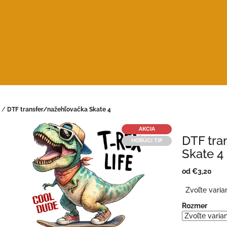
/
DTF transfer/nažehľovačka Skate 4
AKCIA
DTF tra
HORÚCI TIP
Skate 4
od
€3,20
Jednotková
Zvoľte varia
cena:
Rozmer