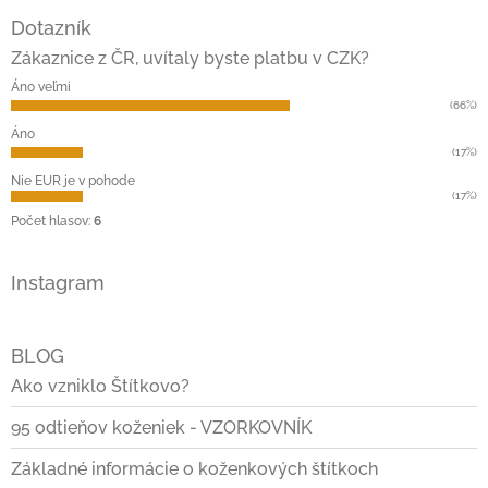
á
Dotazník
p
ä
Zákaznice z ČR, uvítaly byste platbu v CZK?
t
Áno veľmi
i
(66%)
e
Áno
(17%)
Nie EUR je v pohode
(17%)
Počet hlasov:
6
Instagram
BLOG
Ako vzniklo Štítkovo?
95 odtieňov koženiek - VZORKOVNÍK
Základné informácie o koženkových štítkoch