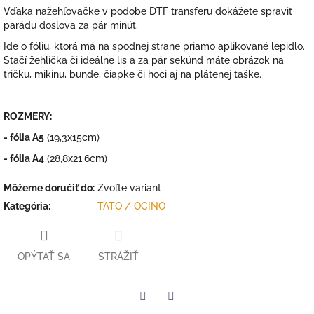
Vďaka nažehľovačke v podobe DTF transferu dokážete spraviť
parádu doslova za pár minút.
Ide o fóliu, ktorá má na spodnej strane priamo aplikované lepidlo.
Stačí žehlička či ideálne lis a za pár sekúnd máte obrázok na
tričku, mikinu, bunde, čiapke či hoci aj na plátenej taške.
ROZMERY:
- fólia A5
(19,3x15cm)
- fólia A4
(28,8x21,6cm)
Môžeme doručiť do:
Zvoľte variant
Kategória
:
TATO / OCINO
OPÝTAŤ SA
STRÁŽIŤ