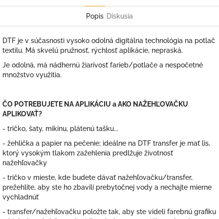
Facebook
Twitter
Popis
Diskusia
DTF je v súčasnosti vysoko odolná digitálna technológia na potlač
textilu. Má skvelú pružnosť, rýchlosť aplikácie, nepraská.
Je odolná, má nádhernú žiarivosť farieb/potlače a nespočetné
množstvo využitia.
ČO POTREBUJETE NA APLIKÁCIU a AKO NAŽEHĽOVAČKU
APLIKOVAŤ?
- tričko, šaty, mikinu, plátenú tašku...
- žehlička a papier na pečenie; ideálne na DTF transfer je mať lis,
ktorý vysokým tlakom zažehlenia predlžuje životnosť
nažehľovačky
- tričko v mieste, kde budete dávať nažehľovačku/transfer,
prežehlite, aby ste ho zbavili prebytočnej vody a nechajte mierne
vychladnúť
- transfer/nažehľovačku položte tak, aby ste videli farebnú grafiku