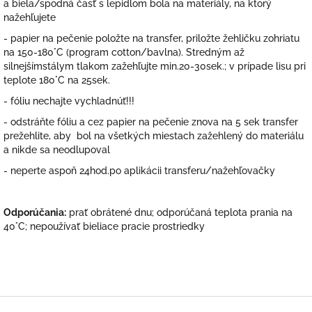
a biela/spodná časť s lepidlom bola na materiály, na ktorý
nažehľujete
- papier na pečenie položte na transfer, priložte žehličku zohriatu
na 150-180°C (program cotton/bavlna). Stredným až
silnejšímstálym tlakom zažehľujte min.20-30sek.; v prípade lisu pri
teplote 180°C na 25sek.
- fóliu nechajte vychladnúť!!!
- odstráňte fóliu a cez papier na pečenie znova na 5 sek transfer
prežehlite, aby bol na všetkých miestach zažehlený do materiálu
a nikde sa neodlupoval
- neperte aspoň 24hod.po aplikácii transferu/nažehľovačky
Odporúčania:
prať obrátené dnu; odporúčaná teplota prania na
40°C; nepoužívať bieliace pracie prostriedky
Z