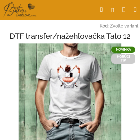
Prejsť
Nák
Hľadať
Prihlásen
na
obsah
koší
Kód:
Zvoľte variant
DTF transfer/nažehľovačka Tato 12
NOVINKA
HORÚCI
TIP