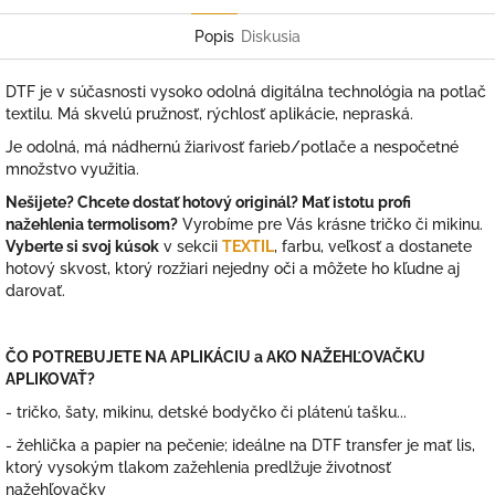
Facebook
Twitter
Popis
Diskusia
DTF je v súčasnosti vysoko odolná digitálna technológia na potlač
textilu. Má skvelú pružnosť, rýchlosť aplikácie, nepraská.
Je odolná, má nádhernú žiarivosť farieb/potlače a nespočetné
množstvo využitia.
Nešijete? Chcete dostať hotový originál? Mať istotu profi
nažehlenia termolisom?
Vyrobíme pre Vás krásne tričko či mikinu.
Vyberte si svoj kúsok
v sekcii
TEXTIL
, farbu, veľkosť a dostanete
hotový skvost, ktorý rozžiari nejedny oči a môžete ho kľudne aj
darovať.
ČO POTREBUJETE NA APLIKÁCIU a AKO NAŽEHĽOVAČKU
APLIKOVAŤ?
- tričko, šaty, mikinu, detské bodyčko či plátenú tašku...
- žehlička a papier na pečenie; ideálne na DTF transfer je mať lis,
ktorý vysokým tlakom zažehlenia predlžuje životnosť
nažehľovačky