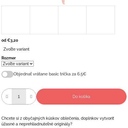
od
€3,20
Jednotková
Zvoľte variant
cena:
Rozmer
Objednať vrátane basic trička za 6.5€
Do košíka
Chcete si z obyčajných kúskov oblečenia, doplnkov vytvoriť
úžasné a neprehliadnuteľné originály?