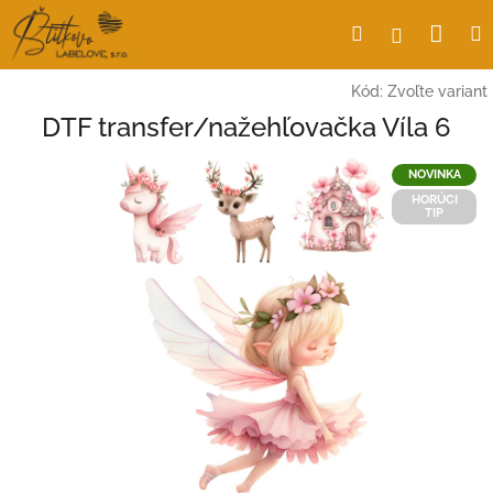
Prejsť
Nák
Hľadať
Prihlásen
na
obsah
koší
Kód:
Zvoľte variant
DTF transfer/nažehľovačka Víla 6
NOVINKA
HORÚCI
TIP