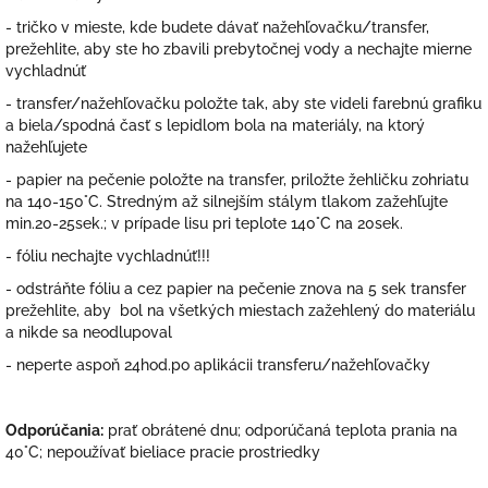
- tričko v mieste, kde budete dávať nažehľovačku/transfer,
prežehlite, aby ste ho zbavili prebytočnej vody a nechajte mierne
vychladnúť
- transfer/nažehľovačku položte tak, aby ste videli farebnú grafiku
a biela/spodná časť s lepidlom bola na materiály, na ktorý
nažehľujete
- papier na pečenie položte na transfer, priložte žehličku zohriatu
na 140-150°C. Stredným až silnejším stálym tlakom zažehľujte
min.20-25sek.; v prípade lisu pri teplote 140°C na 20sek.
- fóliu nechajte vychladnúť!!!
- odstráňte fóliu a cez papier na pečenie znova na 5 sek transfer
prežehlite, aby bol na všetkých miestach zažehlený do materiálu
a nikde sa neodlupoval
- neperte aspoň 24hod.po aplikácii transferu/nažehľovačky
Odporúčania:
prať obrátené dnu; odporúčaná teplota prania na
40°C; nepoužívať bieliace pracie prostriedky