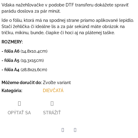
Vďaka nažehľovačke v podobe DTF transferu dokážete spraviť
parádu doslova za pár minút.
Ide o fóliu, ktorá má na spodnej strane priamo aplikované lepidlo.
Stačí žehlička či ideálne lis a za pár sekúnd máte obrázok na
tričku, mikinu, bunde, čiapke či hoci aj na plátenej taške.
ROZMERY:
- fólia A6
(14,8x10,4cm)
- fólia A5
(19,3x15cm)
- fólia A4
(28,8x21,6cm)
Môžeme doručiť do:
Zvoľte variant
Kategória
:
DIEVČATÁ
OPÝTAŤ SA
STRÁŽIŤ