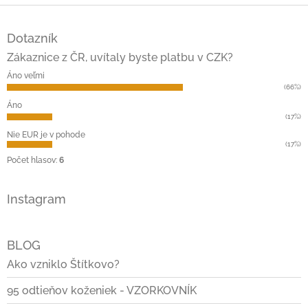
Z
á
Dotazník
p
ä
Zákaznice z ČR, uvítaly byste platbu v CZK?
t
Áno veľmi
i
(66%)
e
Áno
(17%)
Nie EUR je v pohode
(17%)
Počet hlasov:
6
Instagram
BLOG
Ako vzniklo Štítkovo?
95 odtieňov koženiek - VZORKOVNÍK