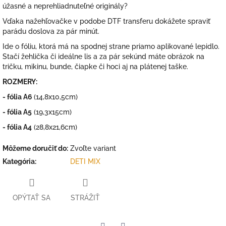
úžasné a neprehliadnuteľné originály?
Vďaka nažehľovačke v podobe DTF transferu dokážete spraviť
parádu doslova za pár minút.
Ide o fóliu, ktorá má na spodnej strane priamo aplikované lepidlo.
Stačí žehlička či ideálne lis a za pár sekúnd máte obrázok na
tričku, mikinu, bunde, čiapke či hoci aj na plátenej taške.
ROZMERY:
- fólia A6
(14,8x10,5cm)
- fólia A5
(19,3x15cm)
- fólia A4
(28,8x21,6cm)
Môžeme doručiť do:
Zvoľte variant
Kategória
:
DETI MIX
OPÝTAŤ SA
STRÁŽIŤ