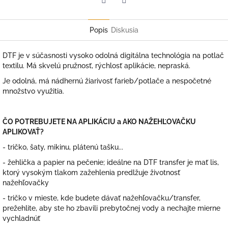
Facebook
Twitter
Popis
Diskusia
DTF je v súčasnosti vysoko odolná digitálna technológia na potlač
textilu. Má skvelú pružnosť, rýchlosť aplikácie, nepraská.
Je odolná, má nádhernú žiarivosť farieb/potlače a nespočetné
množstvo využitia.
ČO POTREBUJETE NA APLIKÁCIU a AKO NAŽEHĽOVAČKU
APLIKOVAŤ?
- tričko, šaty, mikinu, plátenú tašku...
- žehlička a papier na pečenie; ideálne na DTF transfer je mať lis,
ktorý vysokým tlakom zažehlenia predlžuje životnosť
nažehľovačky
- tričko v mieste, kde budete dávať nažehľovačku/transfer,
prežehlite, aby ste ho zbavili prebytočnej vody a nechajte mierne
vychladnúť