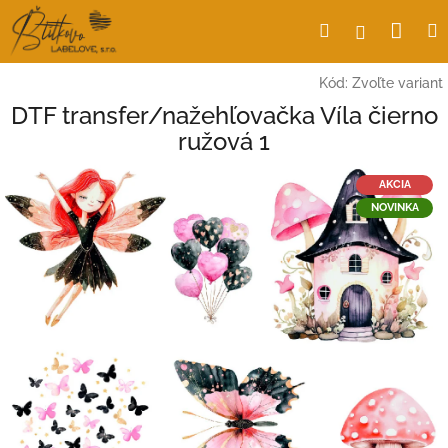
Prejsť
Nák
Hľadať
Prihlásen
na
obsah
koší
Kód:
Zvoľte variant
DTF transfer/nažehľovačka Víla čierno
ružová 1
AKCIA
NOVINKA