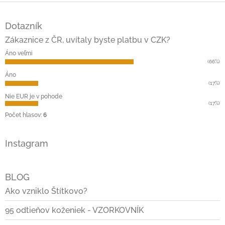
Z
á
Dotazník
p
ä
Zákaznice z ČR, uvítaly byste platbu v CZK?
t
Áno veľmi
i
(66%)
e
Áno
(17%)
Nie EUR je v pohode
(17%)
Počet hlasov:
6
Instagram
BLOG
Ako vzniklo Štítkovo?
95 odtieňov koženiek - VZORKOVNÍK