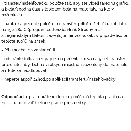
- transfer/nažehľovačku položte tak, aby ste videli farebnú grafiku
a biela/spodná časť s lepidlom bola na materiály, na ktorý
nažehľujete
- papier na pečenie položte na transfer, priložte žehličku zohriatu
na 150-180°C (program cotton/bavlna). Stredným až
silnejšímstálym tlakom zažehľujte min.20-30sek.; v prípade lisu pri
teplote 180°C na 25sek.
- fóliu nechajte vychladnúť!!!
- odstráňte fóliu a cez papier na pečenie znova na 5 sek transfer
prežehlite, aby bol na všetkých miestach zažehlený do materiálu
a nikde sa neodlupoval
- neperte aspoň 24hod.po aplikácii transferu/nažehľovačky
Odporúčania:
prať obrátené dnu; odporúčaná teplota prania na
40°C; nepoužívať bieliace pracie prostriedky