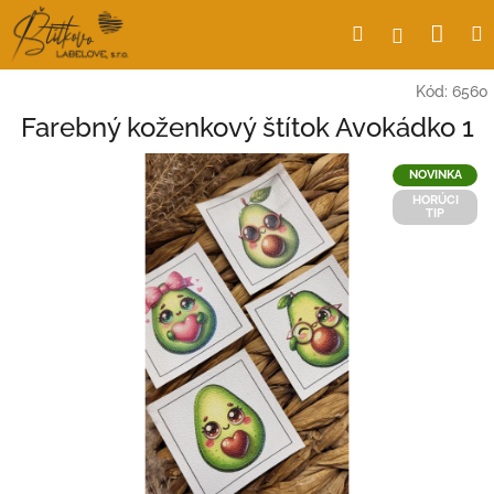
Prejsť
Nák
Hľadať
Prihlásen
na
obsah
koší
Kód:
6560
Farebný koženkový štítok Avokádko 1
NOVINKA
HORÚCI
TIP