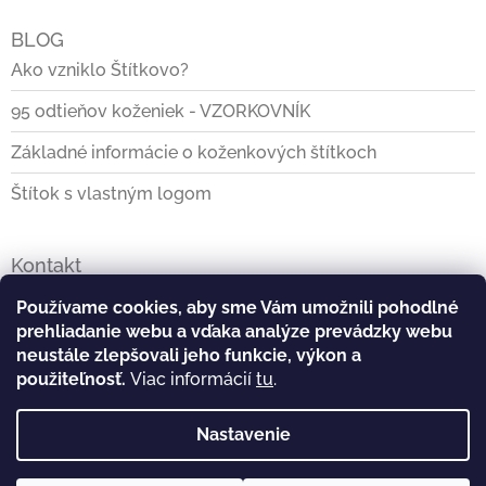
BLOG
Ako vzniklo Štítkovo?
95 odtieňov koženiek - VZORKOVNÍK
Základné informácie o koženkových štítkoch
Štítok s vlastným logom
Kontakt
info
@
stitkovo.sk
Používame cookies, aby sme Vám umožnili pohodlné
prehliadanie webu a vďaka analýze prevádzky webu
0903928140
neustále zlepšovali jeho funkcie, výkon a
použiteľnosť.
Viac informácií
tu
.
https://www.facebook.com/Stitkovo.sk
Nastavenie
stitkovo_tvoj_stitok