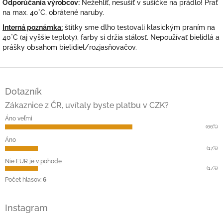
Odporúčania výrobcov:
Nežehliť, nesušiť v sušičke na prádlo! Prať
na max. 40°C, obrátené naruby.
Interná poznámka:
štítky sme dlho testovali klasickým praním na
40°C (aj vyššie teploty), farby si držia stálosť. Nepoužívať bielidlá a
prášky obsahom bielidiel/rozjasňovačov.
Z
á
Dotazník
p
ä
Zákaznice z ČR, uvítaly byste platbu v CZK?
t
Áno veľmi
i
(66%)
e
Áno
(17%)
Nie EUR je v pohode
(17%)
Počet hlasov:
6
Instagram