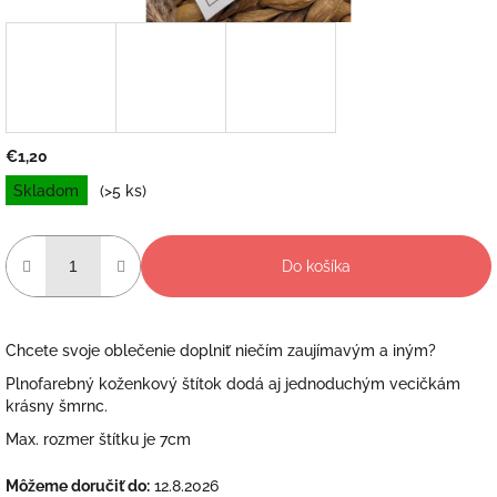
€1,20
Jednotková
Skladom
(>5 ks)
cena:
Do košíka
Chcete svoje oblečenie doplniť niečím zaujímavým a iným?
Plnofarebný koženkový štítok dodá aj jednoduchým vecičkám
krásny šmrnc.
Max. rozmer štítku je 7cm
Môžeme doručiť do:
12.8.2026