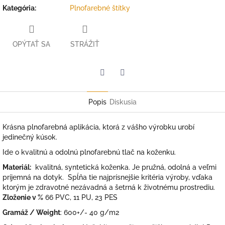
Kategória
:
Plnofarebné štítky
OPÝTAŤ SA
STRÁŽIŤ
Facebook
Twitter
Popis
Diskusia
Krásna plnofarebná aplikácia, ktorá z vášho výrobku urobí
jedinečný kúsok.
Ide o kvalitnú a odolnú plnofarebnú tlač na koženku.
Materiál:
kvalitná, syntetická koženka. Je pružná, odolná a veľmi
príjemná na dotyk. Spĺňa tie najprísnejšie kritéria výroby, vďaka
ktorým je zdravotné nezávadná a šetrná k životnému prostrediu.
Zloženie v %
66 PVC, 11 PU, 23 PES
Gramáž / Weight
: 600+/- 40 g/m2