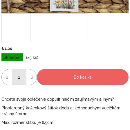
€1,20
Jednotková
Skladom
(>5 ks)
cena:
Do košíka
Chcete svoje oblečenie doplniť niečím zaujímavým a iným?
Plnofarebný koženkový štítok dodá aj jednoduchým vecičkám
krásny šmrnc.
Max. rozmer štítku je 6,5cm