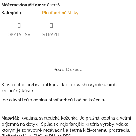
Môžeme doručiť do:
12.8.2026
Kategória
:
Plnofarebné štítky
OPÝTAŤ SA
STRÁŽIŤ
Facebook
Twitter
Popis
Diskusia
Krásna plnofarebná aplikácia, ktorá z vášho výrobku urobí
jedinečný kúsok.
Ide o kvalitnú a odolnú plnofarebnú tlač na koženku.
Materiál:
kvalitná, syntetická koženka. Je pružná, odolná a veľmi
príjemná na dotyk. Spĺňa tie najprísnejšie kritéria výroby, vďaka
ktorým je zdravotné nezávadná a šetrná k životnému prostrediu.