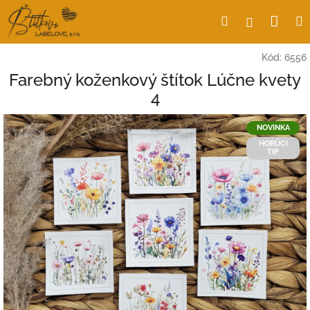
Prejsť
Nák
Hľadať
Prihlásen
na
obsah
koší
Kód:
6556
Farebný koženkový štítok Lúčne kvety
4
NOVINKA
HORÚCI
TIP