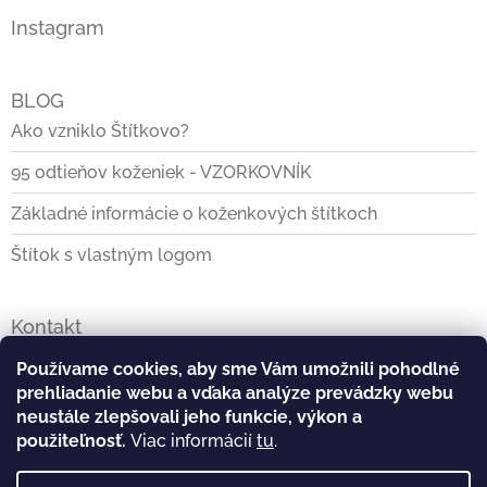
Instagram
BLOG
Ako vzniklo Štítkovo?
95 odtieňov koženiek - VZORKOVNÍK
Základné informácie o koženkových štítkoch
Štítok s vlastným logom
Kontakt
info
@
stitkovo.sk
Používame cookies, aby sme Vám umožnili pohodlné
prehliadanie webu a vďaka analýze prevádzky webu
0903928140
neustále zlepšovali jeho funkcie, výkon a
použiteľnosť.
Viac informácií
tu
.
https://www.facebook.com/Stitkovo.sk