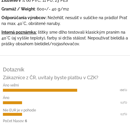
Zloženie v %
66 PVC, 11 PU, 23 PES
Gramáž / Weight
: 600+/- 40 g/m2
Odporúčania výrobcov:
Nežehliť, nesušiť v sušičke na prádlo! Prať
na max. 40°C, obrátené naruby.
Interná poznámka:
štítky sme dlho testovali klasickým praním na
40°C (aj vyššie teploty), farby si držia stálosť. Nepoužívať bielidlá a
prášky obsahom bielidiel/rozjasňovačov.
Z
á
Dotazník
p
ä
Zákaznice z ČR, uvítaly byste platbu v CZK?
t
Áno veľmi
i
(66%)
e
Áno
(17%)
Nie EUR je v pohode
(17%)
Počet hlasov:
6