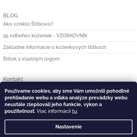
BLOG
Ako vzniklo Štítkovo?
95 odtieňov koženiek - VZORKOVNÍK
Základné informácie o koženkových štítkoch
Štítok s vlastným logom
Kontakt
info
@
stitkovo.sk
Používame cookies, aby sme Vám umožnili pohodlné
prehliadanie webu a vďaka analýze prevádzky webu
0903928140
neustále zlepšovali jeho funkcie, výkon a
použiteľnosť.
Viac informácií
tu
.
https://www.facebook.com/Stitkovo.sk
Nastavenie
stitkovo_tvoj_stitok