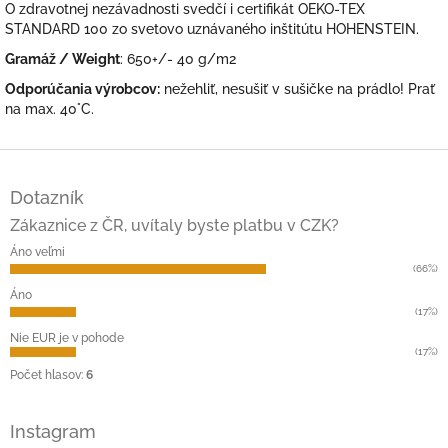
O zdravotnej nezávadnosti svedčí i certifikát OEKO-TEX
STANDARD 100 zo svetovo uznávaného inštitútu HOHENSTEIN.
Gramáž / Weight
: 650+/- 40 g/m2
Odporúčania výrobcov:
nežehliť, nesušiť v sušičke na prádlo! Prať
na max. 40°C.
Z
á
Dotazník
p
ä
Zákaznice z ČR, uvítaly byste platbu v CZK?
t
Áno veľmi
i
(66%)
e
Áno
(17%)
Nie EUR je v pohode
(17%)
Počet hlasov:
6
Instagram