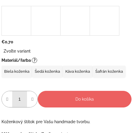
€0,70
Jednotková
Zvoľte variant
cena:
Materiál/farba
?
Biela koženka
Šedá koženka
Káva koženka
Šafrán koženka
Do košíka
Koženkový štítok pre Vašu handmade tvorbu.