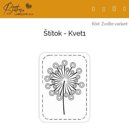
Prejsť
Nák
Hľadať
Prihlásen
na
obsah
koší
Kód:
Zvoľte variant
Štítok - Kvet1