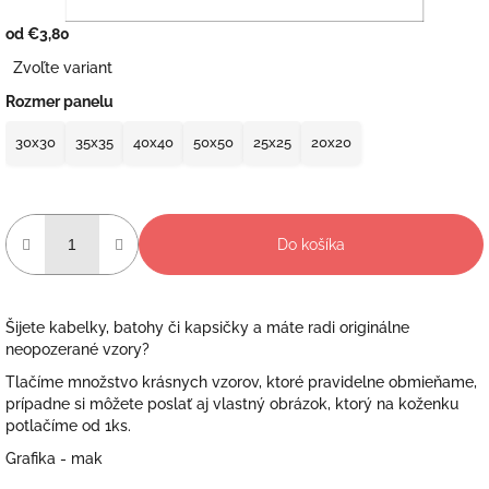
od
€3,80
Jednotková
Zvoľte variant
cena:
Rozmer panelu
30x30
35x35
40x40
50x50
25x25
20x20
Do košíka
Šijete kabelky, batohy či kapsičky a máte radi originálne
neopozerané vzory?
Tlačíme množstvo krásnych vzorov, ktoré pravidelne obmieňame,
prípadne si môžete poslať aj vlastný obrázok, ktorý na koženku
potlačíme od 1ks.
Grafika - mak