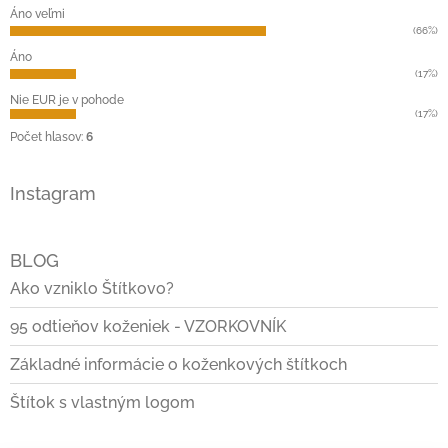
t
Áno veľmi
i
(66%)
e
Áno
(17%)
Nie EUR je v pohode
(17%)
Počet hlasov:
6
Instagram
BLOG
Ako vzniklo Štítkovo?
95 odtieňov koženiek - VZORKOVNÍK
Základné informácie o koženkových štítkoch
Štítok s vlastným logom