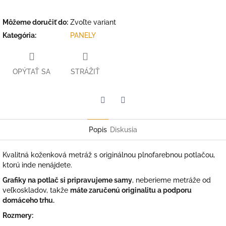
Môžeme doručiť do:
Zvoľte variant
Kategória
:
PANELY
OPÝTAŤ SA
STRÁŽIŤ
Facebook
Twitter
Popis
Diskusia
Kvalitná koženková metráž s originálnou plnofarebnou potlačou,
ktorú inde nenájdete.
Grafiky na potlač si pripravujeme samy
, neberieme metráže od
veľkoskladov, takže
máte zaručenú originalitu a podporu
domáceho trhu.
Rozmery: