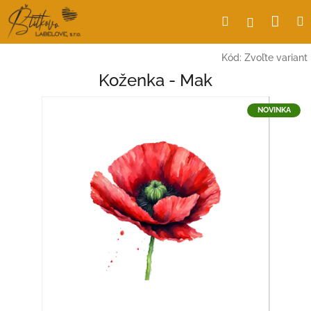
Prejsť
Nák
Hľadať
Prihlásen
na
obsah
koší
Kód:
Zvoľte variant
Koženka - Mak
NOVINKA