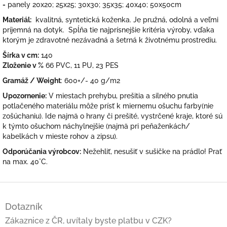
-
panely 20x20; 25x25; 30x30; 35x35; 40x40; 50x50cm
Materiál:
kvalitná, syntetická koženka. Je pružná, odolná a veľmi
príjemná na dotyk. Spĺňa tie najprísnejšie kritéria výroby, vďaka
ktorým je zdravotné nezávadná a šetrná k životnému prostrediu.
Šírka v cm:
140
Zloženie v %
66 PVC, 11 PU, 23 PES
Gramáž / Weight
: 600+/- 40 g/m2
Upozornenie:
V miestach prehybu, prešitia a silného pnutia
potlačeného materiálu môže prísť k miernemu ošuchu farby(nie
zošúchaniu). Ide najmä o hrany či prešité, vystrčené kraje, ktoré sú
k týmto ošuchom náchylnejšie (najmä pri peňaženkách/
kabelkách v mieste rohov a zipsu).
Odporúčania výrobcov:
Nežehliť, nesušiť v sušičke na prádlo! Prať
na max. 40°C.
Z
á
Dotazník
p
ä
Zákaznice z ČR, uvítaly byste platbu v CZK?