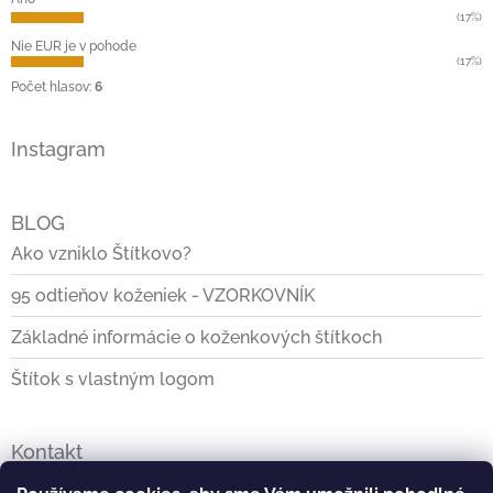
(17%)
Nie EUR je v pohode
(17%)
Počet hlasov:
6
Instagram
BLOG
Ako vzniklo Štítkovo?
95 odtieňov koženiek - VZORKOVNÍK
Základné informácie o koženkových štítkoch
Štítok s vlastným logom
Kontakt
info
@
stitkovo.sk