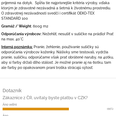
príjemná na dotyk. Spĺňa tie najprísnejšie kritéria výroby, vďaka
ktorým je zdravotné nezávadná a šetrná k životnému prostrediu.
O zdravotnej nezávadnosti svedčí i certifikát OEKO-TEX
STANDARD 100
Gramáž / Weight
: 600g m2
Odporúčania výrobcov:
Nežehliť, nesušiť v sušičke na prádlo! Prať
na max. 40°C
Interná poznámka:
Pranie, žehlenie, používanie sušičky sú
odporúčania výrobcov koženky. Nášivky sme testovali, vydržia
pranie, sušičku, odporúčame však prať obrátené naruby, na 40tku,
aby si farby držali dlho stálosť. Je možné pranie aj na 60tku, tam
ale farby po opakovanom praní troška strácajú sýtosť.
Z
á
Dotazník
p
ä
Zákaznice z ČR, uvítaly byste platbu v CZK?
t
Áno veľmi
i
(66%)
e
Áno