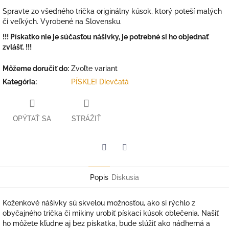
Spravte zo všedného trička originálny kúsok, ktorý poteší malých
či veľkých. Vyrobené na Slovensku.
!!! Pískatko nie je súčasťou nášivky, je potrebné si ho objednať
zvlášť. !!!
Môžeme doručiť do:
Zvoľte variant
Kategória
:
PÍSKLE! Dievčatá
OPÝTAŤ SA
STRÁŽIŤ
Facebook
Twitter
Popis
Diskusia
Koženkové nášivky sú skvelou možnosťou, ako si rýchlo z
obyčajného trička či mikiny urobiť pískací kúsok oblečenia. Našiť
ho môžete kľudne aj bez pískatka, bude slúžiť ako nádherná a