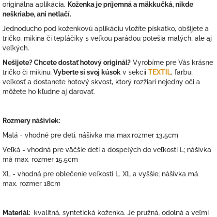
originálna aplikácia.
Koženka je príjemná a mäkkučká, nikde
neškriabe, ani netlačí.
Jednoducho pod koženkovú aplikáciu vložíte pískatko, obšijete a
tričko, mikina či tepláčiky s veľkou parádou potešia malých, ale aj
veľkých.
Nešijete? Chcete dostať hotový originál?
Vyrobíme pre Vás krásne
tričko či mikinu.
Vyberte si svoj kúsok
v sekcii
TEXTIL
, farbu,
veľkosť a dostanete hotový skvost, ktorý rozžiari nejedny oči a
môžete ho kľudne aj darovať.
Rozmery nášiviek:
Malá - vhodné pre deti, nášivka ma max.rozmer 13,5cm
Veľká - vhodná pre väčšie deti a dospelých do veľkosti L; nášivka
má max. rozmer 15,5cm
XL - vhodná pre oblečenie veľkosti L, XL a vyššie; nášivka má
max. rozmer 18cm
Materiál:
kvalitná, syntetická koženka. Je pružná, odolná a veľmi