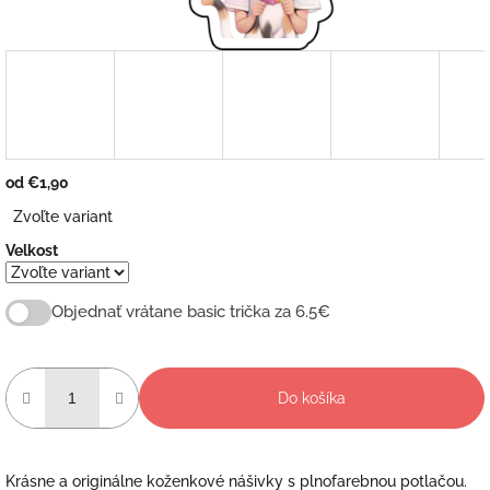
od
€1,90
Jednotková
Zvoľte variant
cena:
Velkost
Objednať vrátane basic trička za 6.5€
Do košíka
Krásne a originálne koženkové nášivky s plnofarebnou potlačou.