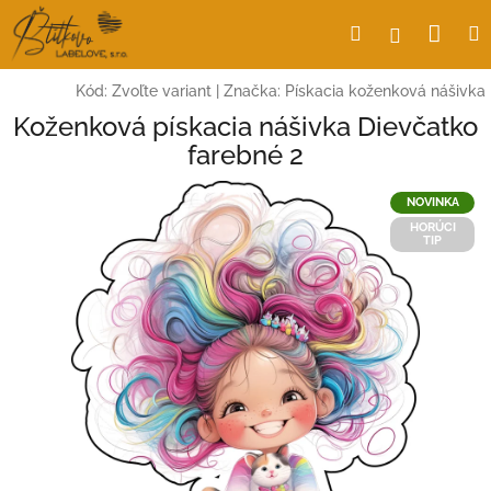
Prejsť
Nák
Hľadať
Prihlásen
na
obsah
koší
Kód:
Zvoľte variant
|
Značka:
Pískacia koženková nášivka
Koženková pískacia nášivka Dievčatko
farebné 2
NOVINKA
HORÚCI
TIP