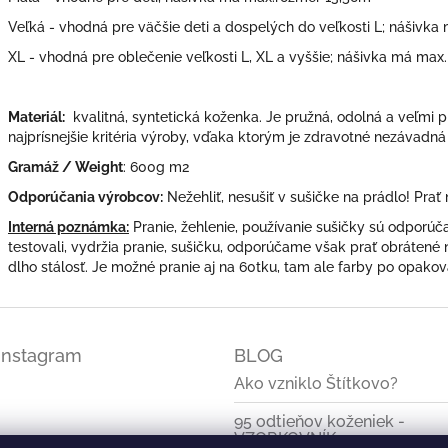
Veľká - vhodná pre väčšie deti a dospelých do veľkosti L; nášivk
XL - vhodná pre oblečenie veľkosti L, XL a vyššie; nášivka má max
Materiál:
kvalitná, syntetická koženka. Je pružná, odolná a veľmi p
najprísnejšie kritéria výroby, vďaka ktorým je zdravotné nezávadná
Gramáž / Weight
: 600g m2
Odporúčania výrobcov:
Nežehliť, nesušiť v sušičke na prádlo! Prať
Interná poznámka:
Pranie, žehlenie, používanie sušičky sú odporú
testovali, vydržia pranie, sušičku, odporúčame však prať obrátené n
dlho stálosť. Je možné pranie aj na 60tku, tam ale farby po opakov
Instagram
BLOG
Ako vzniklo Štítkovo?
95 odtieňov koženiek -
VZORKOVNÍK