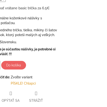
ať vrátane basic trička za 6.5€
inálne koženkové nášivky s
 potlačou.
edného trička, tielka, mikiny či šatov
sok, ktorý poteší malých aj veľkých.
Slovensku.
ie je súčasťou nášivky, je potrebné si
lášť. !!!
Do košíka
iť do:
Zvoľte variant
PÍSKLE! Chlapci
OPÝTAŤ SA
STRÁŽIŤ