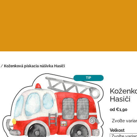
/
Koženková pískacia nášivka Hasiči
TIP
Koženko
Hasiči
od
€1,90
Jednotková
Zvoľte varia
cena:
Velkost