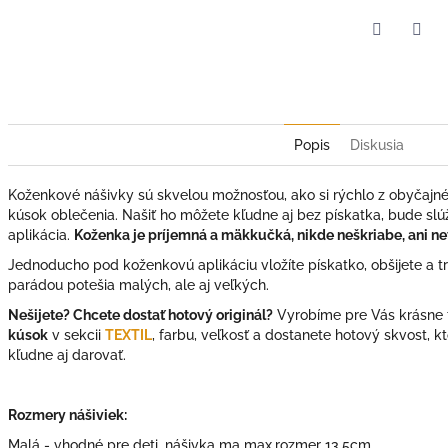
Facebook
Twit
Popis
Diskusia
Koženkové nášivky sú skvelou možnosťou, ako si rýchlo z obyčajného
kúsok oblečenia. Našiť ho môžete kľudne aj bez pískatka, bude slúž
aplikácia.
Koženka je príjemná a mäkkučká, nikde neškriabe, ani net
Jednoducho pod koženkovú aplikáciu vložíte pískatko, obšijete a tri
parádou potešia malých, ale aj veľkých.
Nešijete? Chcete dostať hotový originál?
Vyrobíme pre Vás krásne t
kúsok
v sekcii
TEXTIL
, farbu, veľkosť a dostanete hotový skvost, k
kľudne aj darovať.
Rozmery nášiviek:
Malá - vhodné pre deti, nášivka ma max.rozmer 13,5cm