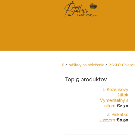
Prejsť
na
obsah
Domov
/
Nášivky na oblečenie
/
PÍSKLE! Chlapci
B
o
Top 5 produktov
č
n
Koženkový
štítok
ý
Vymeniteľný s
p
nitom
€2,70
a
Pískatko
n
4,2x1cm
€0,90
e
l