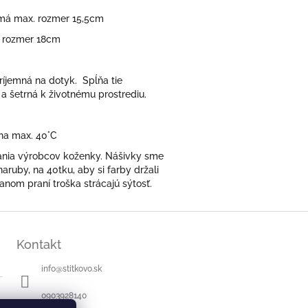
a má max. rozmer 15,5cm
. rozmer 18cm
ríjemná na dotyk. Spĺňa tie
 a šetrná k životnému prostrediu.
 na max. 40°C
čania výrobcov koženky. Nášivky sme
aruby, na 40tku, aby si farby držali
anom praní troška strácajú sýtosť.
Kontakt
info
@
stitkovo.sk
0903928140