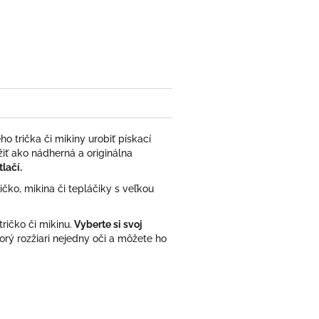
ter
 trička či mikiny urobiť pískací
iť ako nádherná a originálna
lačí.
čko, mikina či tepláčiky s veľkou
ričko či mikinu.
Vyberte si svoj
torý rozžiari nejedny oči a môžete ho