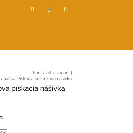
Nákupný
Hľadať
Prihlásenie
košík
Kód:
Zvoľte variant
|
Značka:
Pískacia koženková nášivka
vá pískacia nášivka
nt