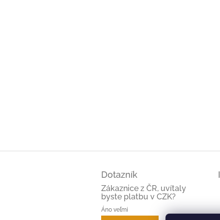
Z
á
Dotazník
p
ä
Zákaznice z ČR, uvítaly
byste platbu v CZK?
t
i
Áno veľmi
(66%)