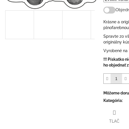
Objedn
Krásne a orig
plnofarebnou
Spravte zo vš
originálny kú
Vyrobené na 
!!! Pískatko n
ho objednať zv
Môžeme doruč
Kategória
:
TLAČ