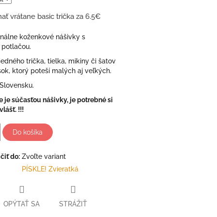
ať vrátane basic trička za 6.5€
inálne koženkové nášivky s
 potlačou.
edného trička, tielka, mikiny či šatov
sok, ktorý poteší malých aj veľkých.
Slovensku.
ie je súčasťou nášivky, je potrebné si
lášť. !!!
Do košíka
iť do:
Zvoľte variant
PÍSKLE! Zvieratká
OPÝTAŤ SA
STRÁŽIŤ