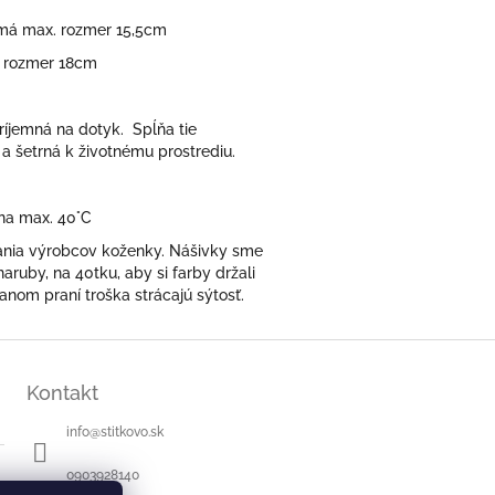
a má max. rozmer 15,5cm
. rozmer 18cm
ríjemná na dotyk. Spĺňa tie
 a šetrná k životnému prostrediu.
 na max. 40°C
čania výrobcov koženky. Nášivky sme
aruby, na 40tku, aby si farby držali
anom praní troška strácajú sýtosť.
Kontakt
info
@
stitkovo.sk
0903928140