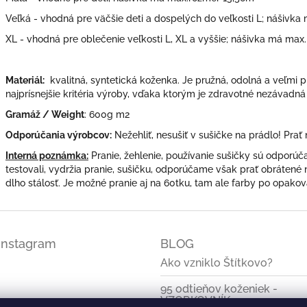
Veľká - vhodná pre väčšie deti a dospelých do veľkosti L; nášivk
XL - vhodná pre oblečenie veľkosti L, XL a vyššie; nášivka má max
Materiál:
kvalitná, syntetická koženka. Je pružná, odolná a veľmi p
najprísnejšie kritéria výroby, vďaka ktorým je zdravotné nezávadná
Gramáž / Weight
: 600g m2
Odporúčania výrobcov:
Nežehliť, nesušiť v sušičke na prádlo! Prať
Interná poznámka:
Pranie, žehlenie, používanie sušičky sú odporú
testovali, vydržia pranie, sušičku, odporúčame však prať obrátené n
dlho stálosť. Je možné pranie aj na 60tku, tam ale farby po opakov
Instagram
BLOG
Ako vzniklo Štítkovo?
95 odtieňov koženiek -
VZORKOVNÍK