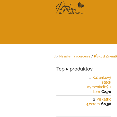
Prejsť
na
obsah
Domov
/
Nášivky na oblečenie
/
PÍSKLE! Zvierat
B
o
Top 5 produktov
č
n
Koženkový
štítok
ý
Vymeniteľný s
p
nitom
€2,70
a
Pískatko
n
4,2x1cm
€0,90
e
l