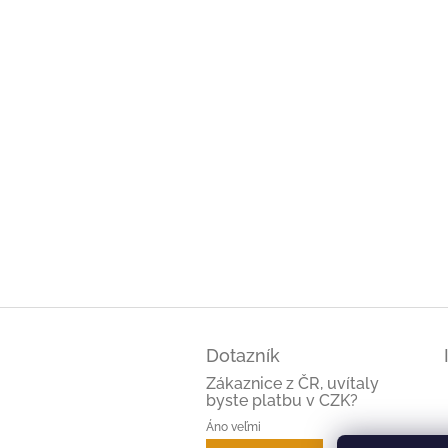
Z
á
Dotazník
p
ä
Zákaznice z ČR, uvítaly
byste platbu v CZK?
t
i
Áno veľmi
(66%)