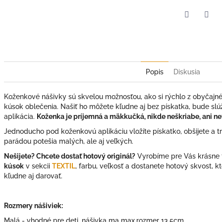
Facebook
Twit
Popis
Diskusia
Koženkové nášivky sú skvelou možnosťou, ako si rýchlo z obyčajného
kúsok oblečenia. Našiť ho môžete kľudne aj bez pískatka, bude slúž
aplikácia.
Koženka je príjemná a mäkkučká, nikde neškriabe, ani net
Jednoducho pod koženkovú aplikáciu vložíte pískatko, obšijete a tri
parádou potešia malých, ale aj veľkých.
Nešijete? Chcete dostať hotový originál?
Vyrobíme pre Vás krásne t
kúsok
v sekcii
TEXTIL
, farbu, veľkosť a dostanete hotový skvost, k
kľudne aj darovať.
Rozmery nášiviek:
Malá - vhodné pre deti, nášivka ma max.rozmer 13,5cm