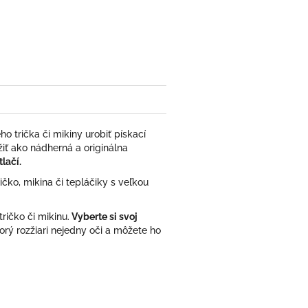
ter
 trička či mikiny urobiť pískací
iť ako nádherná a originálna
lačí.
čko, mikina či tepláčiky s veľkou
ričko či mikinu.
Vyberte si svoj
torý rozžiari nejedny oči a môžete ho