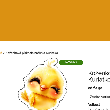
ká
/
Koženková pískacia nášivka Kuriatko
NOVINKA
Koženko
Kuriatk
od
€1,90
Jednotková
Zvoľte varia
cena:
Velkost