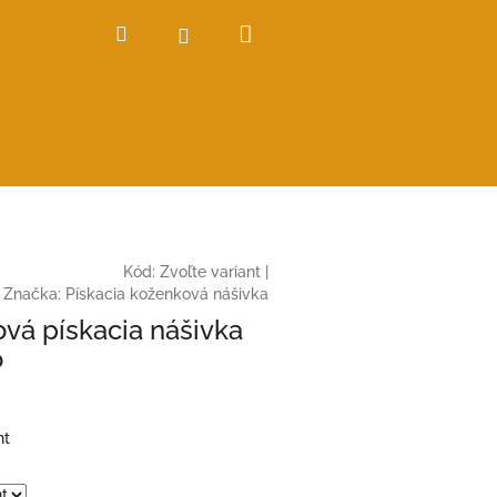
Nákupný
Hľadať
Prihlásenie
košík
Kód:
Zvoľte variant
|
Značka:
Pískacia koženková nášivka
vá pískacia nášivka
o
nt