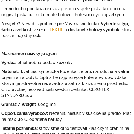
Jednoducho pod koženkovú aplikáciu všijete pískatko a bomba
originál pískacie tričko máte hotové. Poteší malých aj veľkých.
Nešijete?
Nevadí, vyrobíme pre Vás krásne tričko.
Vyberte si typ,
farbu a veľkosť
v sekcii
TEXTIL
a
dostanete hotový výrobok
, ktorý
rozžiari nejedny očká.
Max.rozmer nášivky je 13cm.
Výroba:
plnofarebná potlač koženky
Materiál:
kvalitná, syntetická koženka. Je pružná, odolná a veľmi
príjemná na dotyk. Spĺňa tie najprísnejšie kritéria výroby, vďaka
ktorým je zdravotné nezávadná a šetrná k životnému prostrediu.
O zdravotnej nezávadnosti svedčí i certifikát OEKO-TEX
STANDARD 100
Gramáž / Weight
: 600g m2
Odporúčania výrobcov:
Nežehliť, nesušiť v sušičke na prádlo! Prať
na max. 40°C, obrátené naruby.
Interná poznámka:
štítky sme dlho testovali klasickým praním na