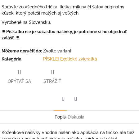
Spravte zo všedného trička, tielka, mikiny či šatov originálny
kúsok, ktorý poteší malých aj veľkých.
Vyrobené na Slovensku.
!!! Pískatko nie je súčasťou nášivky, je potrebné si ho objednať
zvlášť. !!!
Môžeme doručiť do:
Zvoľte variant
Kategória
:
PÍSKLE! Exotické zvieratká
OPÝTAŤ SA
STRÁŽIŤ
Facebook
Twitter
Popis
Diskusia
Koženkové nášivky vhodné nielen ako aplikácia na tričko, ale tiež
je možné z nej vytvoriť pískaciu nášivku - pískacie tričko!