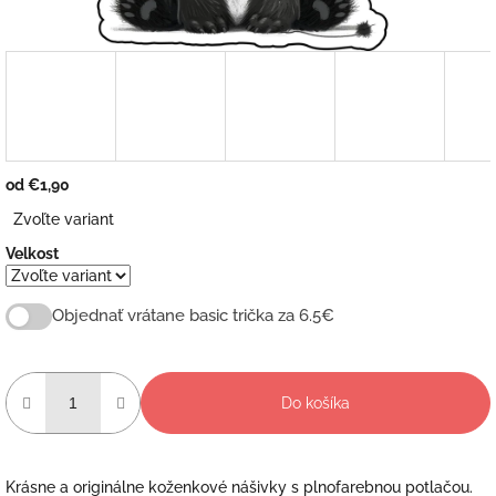
od
€1,90
Jednotková
Zvoľte variant
cena:
Velkost
Objednať vrátane basic trička za 6.5€
Do košíka
Krásne a originálne koženkové nášivky s plnofarebnou potlačou.