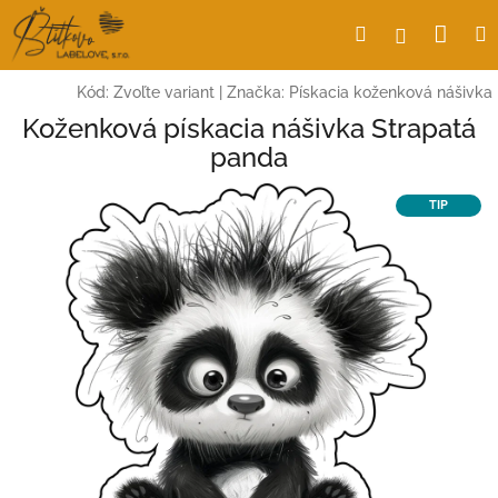
Prejsť
Nák
Hľadať
Prihlásen
na
obsah
koší
Kód:
Zvoľte variant
|
Značka:
Pískacia koženková nášivka
Koženková pískacia nášivka Strapatá
panda
TIP