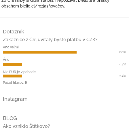
40°C a farby si držia stálosť. Nepoužívať bielidlá a prášky
obsahom bielidiel/rozjasňovačov.
Z
á
Dotazník
p
ä
Zákaznice z ČR, uvítaly byste platbu v CZK?
t
Áno veľmi
i
(66%)
e
Áno
(17%)
Nie EUR je v pohode
(17%)
Počet hlasov:
6
Instagram
BLOG
Ako vzniklo Štítkovo?