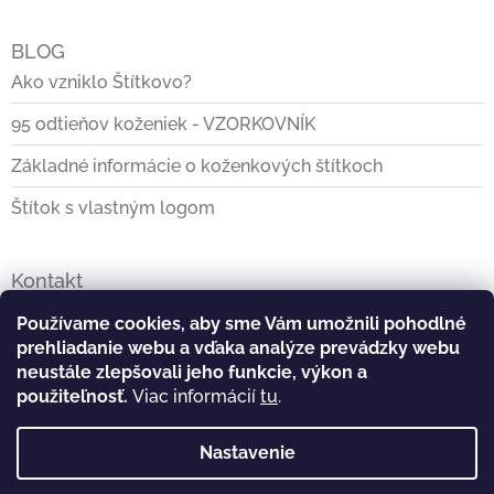
BLOG
Ako vzniklo Štítkovo?
95 odtieňov koženiek - VZORKOVNÍK
Základné informácie o koženkových štítkoch
Štítok s vlastným logom
Kontakt
info
@
stitkovo.sk
Používame cookies, aby sme Vám umožnili pohodlné
prehliadanie webu a vďaka analýze prevádzky webu
0903928140
neustále zlepšovali jeho funkcie, výkon a
použiteľnosť.
Viac informácií
tu
.
https://www.facebook.com/Stitkovo.sk
Nastavenie
stitkovo_tvoj_stitok