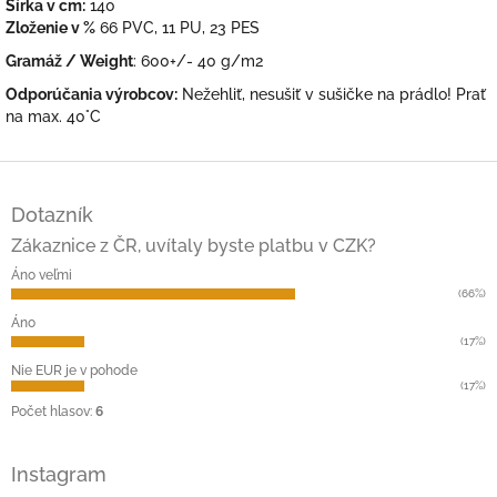
Šírka v cm:
140
Zloženie v %
66 PVC, 11 PU, 23 PES
Gramáž / Weight
: 600+/- 40 g/m2
Odporúčania výrobcov:
Nežehliť, nesušiť v sušičke na prádlo! Prať
na max. 40°C
Z
á
Dotazník
p
ä
Zákaznice z ČR, uvítaly byste platbu v CZK?
t
Áno veľmi
i
(66%)
e
Áno
(17%)
Nie EUR je v pohode
(17%)
Počet hlasov:
6
Instagram