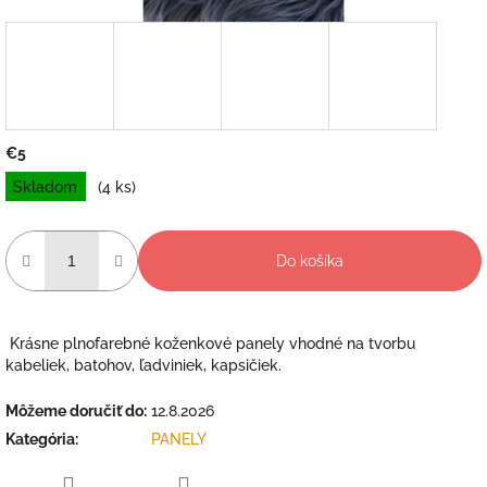
€5
Jednotková
Skladom
(4 ks)
cena:
Do košíka
Krásne plnofarebné koženkové panely vhodné na tvorbu
kabeliek, batohov, ľadviniek, kapsičiek.
Môžeme doručiť do:
12.8.2026
Kategória
:
PANELY