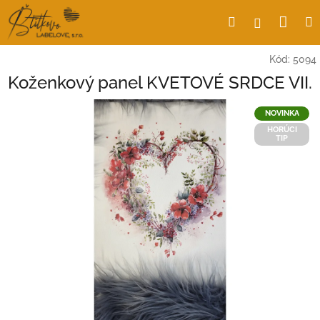
Prejsť
Nák
Hľadať
Prihlásen
na
obsah
koší
Kód:
5094
Koženkový panel KVETOVÉ SRDCE VII.
NOVINKA
HORÚCI
TIP