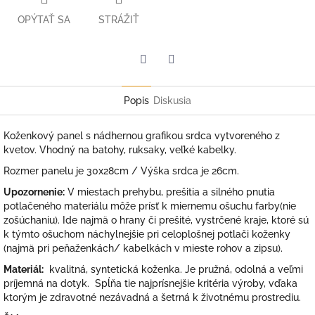
OPÝTAŤ SA
STRÁŽIŤ
Facebook
Twitter
Popis
Diskusia
Koženkový panel s nádhernou grafikou srdca vytvoreného z
kvetov. Vhodný na batohy, ruksaky, veľké kabelky.
Rozmer panelu je 30x28cm / Výška srdca je 26cm.
Upozornenie:
V miestach prehybu, prešitia a silného pnutia
potlačeného materiálu môže prísť k miernemu ošuchu farby(nie
zošúchaniu). Ide najmä o hrany či prešité, vystrčené kraje, ktoré sú
k týmto ošuchom náchylnejšie pri celoplošnej potlači koženky
(najmä pri peňaženkách/ kabelkách v mieste rohov a zipsu).
Materiál:
kvalitná, syntetická koženka. Je pružná, odolná a veľmi
príjemná na dotyk. Spĺňa tie najprísnejšie kritéria výroby, vďaka
ktorým je zdravotné nezávadná a šetrná k životnému prostrediu.