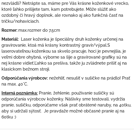
nezvládli? Netrápte sa, máme pre Vás krásne koženkové vrecko,
ktoré ľahko prišijete tam, kam potrebujete. Môže slúžiť ako
ozdobný či hravý doplnok, ale rovnako aj ako funkčná časť na
tričku/nohaviciach.
Rozmer:
max.rozmer do 7,5cm
Materiál:
Laser koženka je špeciálny druh koženky určenej na
gravírovanie, ktoá má krásny kontrastný gravír/výpal.S
laserovateľnou koženkou sa skvelo pracuje, hoci je pevnejšia, je
veľmi dobre ohybná, výborne sa šije a gravírované grafiky sú na
nej krásne vidieť.Ľahko sa prešíva, takže ju zvládnete prišiť aj na
klasickom bežnom stroji.
Odporúčania výrobcov:
nežehliť, nesušiť v sušičke na prádlo! Prať
na max. 40°C.
Interná poznámka:
Pranie, žehlenie, používanie sušičky sú
odporúčania výrobcov koženky. Nášivky sme testovali, vydržia
pranie, sušičku, odporúčame však prať obrátené naruby, na 40tku,
aby si udržali sýtosť. Je pravdaže možné občasné pranie aj na
60tku :)
Z