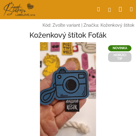
Prejsť
Nák
Hľadať
Prihlásen
na
obsah
koší
Kód:
Zvoľte variant
|
Značka:
Koženkový štítok
Koženkový štítok Foťák
NOVINKA
HORÚCI
TIP