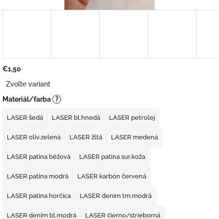
€1,50
Jednotková
Zvoľte variant
cena:
Materiál/farba
?
LASER šedá
LASER bl.hnedá
LASER petrolej
LASER oliv.zelená
LASER žltá
LASER medená
LASER patina béžová
LASER patina sur.koža
LASER patina modrá
LASER karbón červená
LASER patina horčica
LASER denim tm.modrá
LASER denim bl.modrá
LASER čierno/strieborná