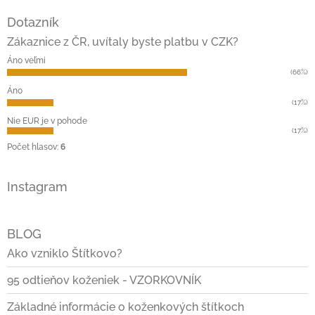
á
Dotazník
p
ä
Zákaznice z ČR, uvítaly byste platbu v CZK?
t
Áno veľmi
i
(66%)
e
Áno
(17%)
Nie EUR je v pohode
(17%)
Počet hlasov:
6
Instagram
BLOG
Ako vzniklo Štítkovo?
95 odtieňov koženiek - VZORKOVNÍK
Základné informácie o koženkových štítkoch