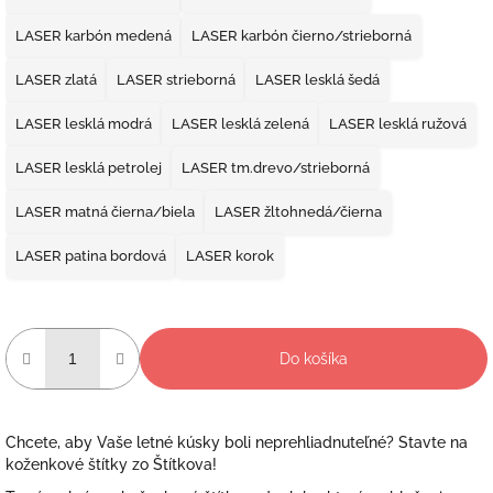
LASER karbón medená
LASER karbón čierno/strieborná
LASER zlatá
LASER strieborná
LASER lesklá šedá
LASER lesklá modrá
LASER lesklá zelená
LASER lesklá ružová
LASER lesklá petrolej
LASER tm.drevo/strieborná
LASER matná čierna/biela
LASER žltohnedá/čierna
LASER patina bordová
LASER korok
Do košíka
Chcete, aby Vaše letné kúsky boli neprehliadnuteľné? Stavte na
koženkové štítky zo Štítkova!