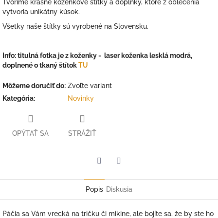
Tvoríme krásne koženkové štítky a doplnky, ktoré z oblečenia
vytvoria unikátny kúsok.
Všetky naše štítky sú vyrobené na Slovensku.
Info: titulná fotka je z koženky - laser koženka lesklá modrá,
doplnené o tkaný štítok
TU
Môžeme doručiť do:
Zvoľte variant
Kategória
:
Novinky
OPÝTAŤ SA
STRÁŽIŤ
Facebook
Twitter
Popis
Diskusia
Páčia sa Vám vrecká na tričku či mikine, ale bojíte sa, že by ste ho