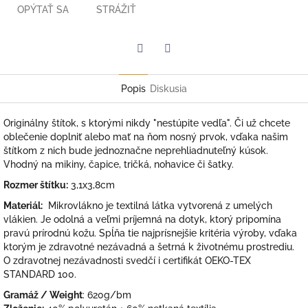
OPÝTAŤ SA
STRÁŽIŤ
Facebook
Twitter
Popis
Diskusia
Originálny štítok, s ktorými nikdy "nestúpite vedľa". Či už chcete
oblečenie doplniť alebo mať na ňom nosný prvok, vďaka našim
štítkom z nich bude jednoznačne neprehliadnuteľný kúsok.
Vhodný na mikiny, čapice, tričká, nohavice či šatky.
Rozmer štítku:
3,1x3,8cm
Materiál:
Mikrovlákno je textilná látka vytvorená z umelých
vlákien. Je odolná a veľmi príjemná na dotyk, ktorý pripomína
pravú prírodnú kožu.
Spĺňa tie najprísnejšie kritéria výroby, vďaka
ktorým je zdravotné nezávadná a šetrná k životnému prostrediu.
O zdravotnej nezávadnosti svedčí i certifikát OEKO-TEX
STANDARD 100.
Gramáž / Weight
: 620g/bm