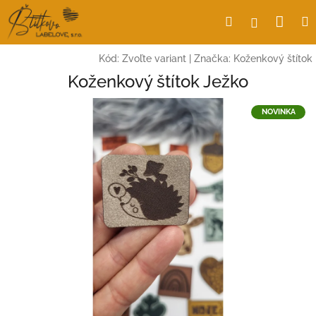
Prejsť
Nák
Hľadať
Prihlásen
na
obsah
koší
Kód:
Zvoľte variant
|
Značka:
Koženkový štítok
Koženkový štítok Ježko
NOVINKA