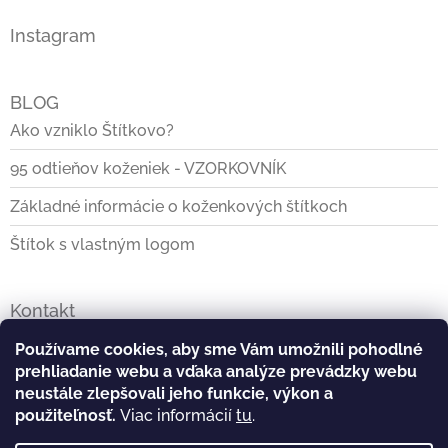
Instagram
BLOG
Ako vzniklo Štítkovo?
95 odtieňov koženiek - VZORKOVNÍK
Základné informácie o koženkových štítkoch
Štítok s vlastným logom
Kontakt
info
@
stitkovo.sk
Používame cookies, aby sme Vám umožnili pohodlné
prehliadanie webu a vďaka analýze prevádzky webu
0903928140
neustále zlepšovali jeho funkcie, výkon a
použiteľnosť.
Viac informácií
tu
.
https://www.facebook.com/Stitkovo.sk