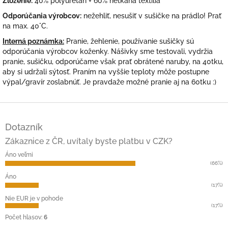
Zloženie:
40% polyuretán + 60% netkaná textília
Odporúčania výrobcov:
nežehliť, nesušiť v sušičke na prádlo! Prať
na max. 40°C.
Interná poznámka:
Pranie, žehlenie, používanie sušičky sú
odporúčania výrobcov koženky. Nášivky sme testovali, vydržia
pranie, sušičku, odporúčame však prať obrátené naruby, na 40tku,
aby si udržali sýtosť. Praním na vyššie teploty môže postupne
výpal/gravír zoslabnúť. Je pravdaže možné pranie aj na 60tku :)
Z
á
Dotazník
p
ä
Zákaznice z ČR, uvítaly byste platbu v CZK?
t
Áno veľmi
i
(66%)
e
Áno
(17%)
Nie EUR je v pohode
(17%)
Počet hlasov:
6