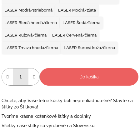
LASER Modrá/strieborná
LASER Modrá/zlatá
LASER Bledá hnedá/čierna
LASER Šedá/čierna
LASER Ružová/čierna
LASER Červená/čierna
LASER Tmavá hnedá/čierna
LASER Surová koža/čierna
Do košíka
Chcete, aby Vaše letné kúsky boli neprehliadnuteľné? Stavte na
štítky zo Štítkova!
Tvoríme krásne koženkové štítky a doplnky.
Všetky naše štítky sú vyrobené na Slovensku.