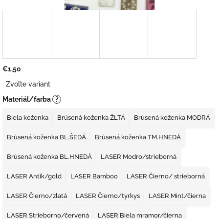
€1,50
Jednotková
Zvoľte variant
cena:
Materiál/farba
?
Biela koženka
Brúsená koženka ŽLTÁ
Brúsená koženka MODRÁ
Brúsená koženka BL.ŠEDÁ
Brúsená koženka TM.HNEDÁ
Brúsená koženka BL.HNEDÁ
LASER Modro/strieborná
LASER Antik/gold
LASER Bamboo
LASER Čierno/ strieborná
LASER Čierno/zlatá
LASER Čierno/tyrkys
LASER Mint/čierna
LASER Strieborno/červená
LASER Biela mramor/čierna