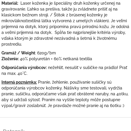
Materiál:
Laser koženka je špeciálny druh koženky určenej na
gravírovanie. Ľahko sa prešíva, takže ju zvládnete prišiť aj na
klasickom bežnom stroji. / Štítok z brúsenej koženky je
m
ikrovlákno(
textilná látka vytvorená z umelých vlákien). Je veľmi
príjemná na dotyk, ktorý pripomína pravú prírodnú kožu.
Je odolná
a veľmi príjemná na dotyk. Spĺňa tie najprísnejšie kritéria výroby,
vďaka ktorým je zdravotné nezávadná a šetrná k životnému
prostrediu.
Gramáž / Weight
: 620g/bm
Zloženie:
40% polyuretán + 60% netkaná textília
Odporúčania výrobcov:
nežehliť, nesušiť v sušičke na prádlo! Prať
na max. 40°C.
Interná poznámka:
Pranie, žehlenie, používanie sušičky sú
odporúčania výrobcov koženky. Nášivky sme testovali, vydržia
pranie, sušičku, odporúčame však prať obrátené naruby, na 40tku,
aby si udržali sýtosť. Praním na vyššie teploty môže postupne
výpal/gravír zoslabnúť. Je pravdaže možné pranie aj na 60tku :)
Z
á