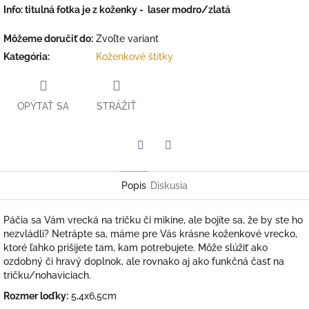
Info: titulná fotka je z koženky - laser modro/zlatá
Môžeme doručiť do:
Zvoľte variant
Kategória
:
Koženkové štítky
OPÝTAŤ SA
STRÁŽIŤ
Facebook
Twitter
Popis
Diskusia
Páčia sa Vám vrecká na tričku či mikine, ale bojíte sa, že by ste ho
nezvládli? Netrápte sa, máme pre Vás krásne koženkové vrecko,
ktoré ľahko prišijete tam, kam potrebujete. Môže slúžiť ako
ozdobný či hravý doplnok, ale rovnako aj ako funkčná časť na
tričku/nohaviciach.
Rozmer loďky:
5,4x6,5cm