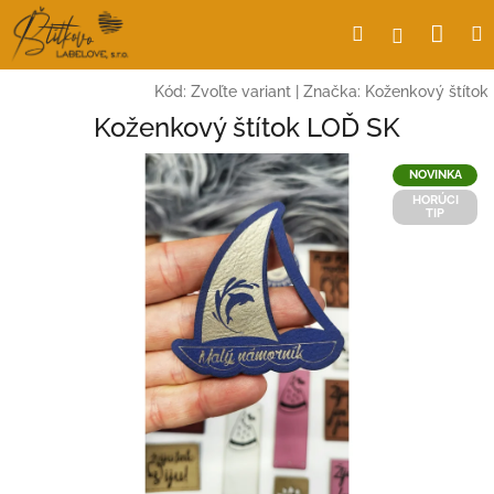
Prejsť
Nák
Hľadať
Prihlásen
na
obsah
koší
Kód:
Zvoľte variant
|
Značka:
Koženkový štítok
Koženkový štítok LOĎ SK
NOVINKA
HORÚCI
TIP