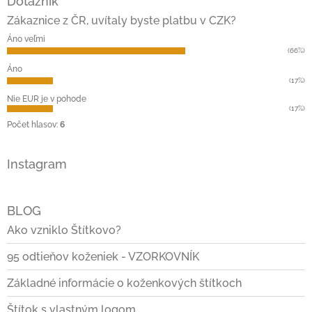
Dotazník
p
ä
Zákaznice z ČR, uvítaly byste platbu v CZK?
t
Áno veľmi
i
(66%)
e
Áno
(17%)
Nie EUR je v pohode
(17%)
Počet hlasov:
6
Instagram
BLOG
Ako vzniklo Štítkovo?
95 odtieňov koženiek - VZORKOVNÍK
Základné informácie o koženkových štítkoch
Štítok s vlastným logom