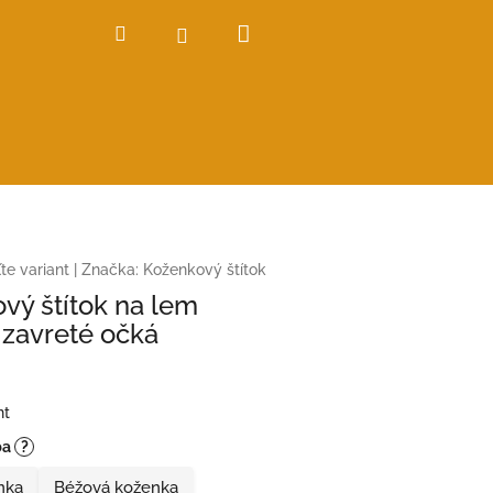
Nákupný
Hľadať
Prihlásenie
košík
te variant
|
Značka:
Koženkový štítok
vý štítok na lem
zavreté očká
nt
ba
?
nka
Béžová koženka