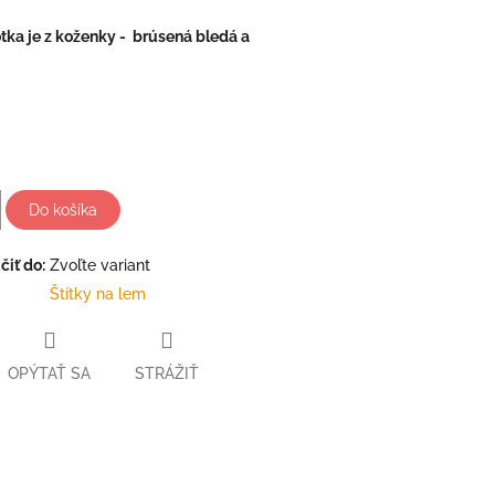
fotka je z koženky - brúsená bledá a
Do košíka
iť do:
Zvoľte variant
Štítky na lem
OPÝTAŤ SA
STRÁŽIŤ
ter