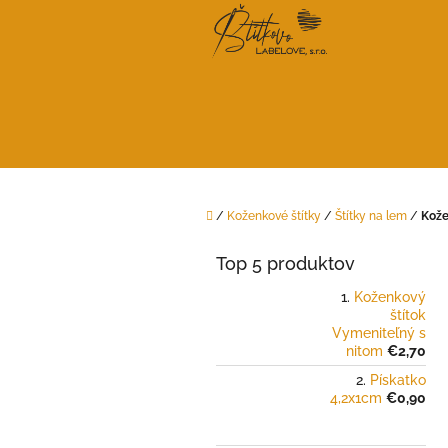
Prejsť
na
obsah
Domov
/
Koženkové štítky
/
Štítky na lem
/
Kože
B
o
Top 5 produktov
č
n
Koženkový
štítok
ý
Vymeniteľný s
p
nitom
€2,70
a
Pískatko
n
4,2x1cm
€0,90
e
l