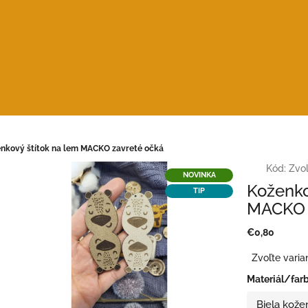
nkový štítok na lem MACKO zavreté očká
Kód:
Zvoľ
NOVINKA
Koženko
TIP
MACKO 
€0,80
Jednotková
Zvoľte varia
cena:
Materiál/far
Biela kože