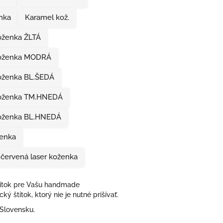
nka
Karamel kož.
oženka ŽLTÁ
koženka MODRÁ
oženka BL.ŠEDÁ
koženka TM.HNEDÁ
oženka BL.HNEDÁ
enka
 červená laser koženka
ítok pre Vašu handmade
cký štítok, ktorý nie je nutné prišívať.
Slovensku.