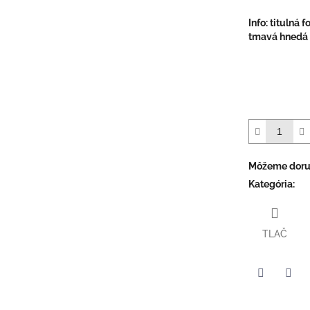
Info: titulná 
tmavá hnedá
Môžeme doruč
Kategória
:
TLAČ
Facebook
Twit