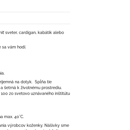
niť sveter, cardigan, kabátik alebo
e sa vám hodí.
ia.
ríjemná na dotyk. Spĺňa tie
 a šetrná k životnému prostrediu.
 100 zo svetovo uznávaného inštitútu
na max. 40°C.
čania výrobcov koženky. Nášivky sme