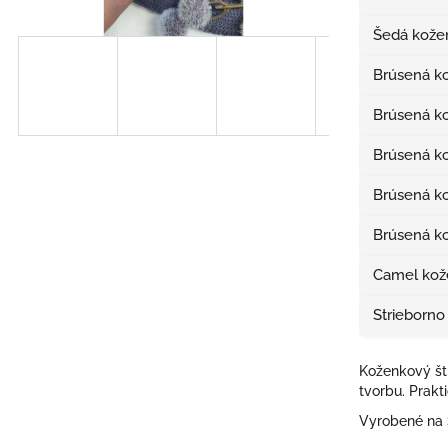
Šedá kože
Brúsená k
Brúsená 
Brúsená k
Brúsená 
Brúsená k
Camel kož
Strieborno
Koženkový št
tvorbu. Prakti
Vyrobené na 