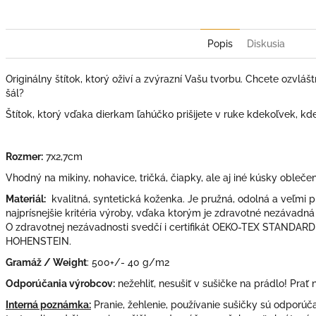
Popis
Diskusia
Originálny štítok, ktorý oživí a zvýrazní Vašu tvorbu. Chcete ozvlášt
šál?
Štítok, ktorý vďaka dierkam ľahúčko prišijete v ruke kdekoľvek, kd
Rozmer:
7x2,7cm
Vhodný na mikiny, nohavice, tričká, čiapky, ale aj iné kúsky oblečen
Materiál:
kvalitná, syntetická koženka. Je pružná, odolná a veľmi p
najprísnejšie kritéria výroby, vďaka ktorým je zdravotné nezávadná
O zdravotnej nezávadnosti svedčí i certifikát OEKO-TEX STANDARD
HOHENSTEIN.
Gramáž / Weight
: 500+/- 40 g/m2
Odporúčania výrobcov:
nežehliť, nesušiť v sušičke na prádlo! Prať 
Interná poznámka:
Pranie, žehlenie, používanie sušičky sú odporú