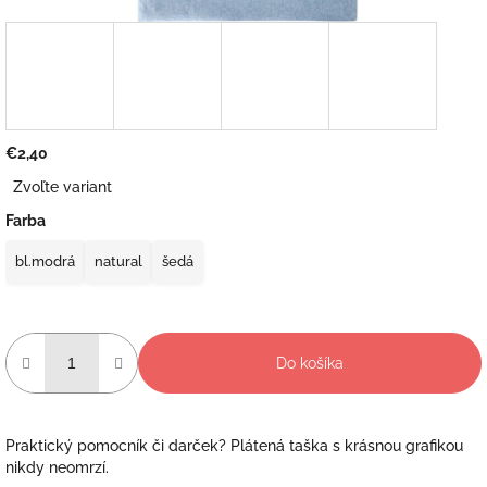
€2,40
Jednotková
Zvoľte variant
cena:
Farba
bl.modrá
natural
šedá
Do košíka
Praktický pomocník či darček? Plátená taška s krásnou grafikou
nikdy neomrzí.