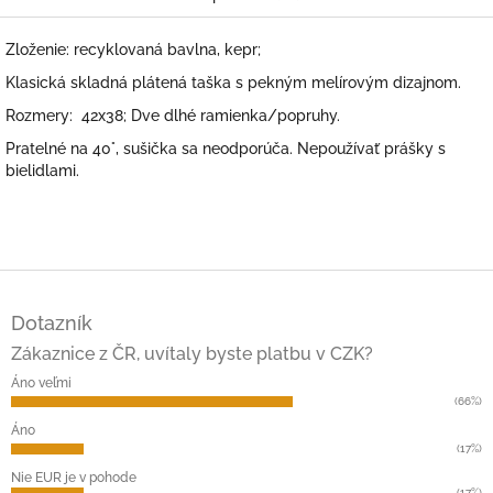
Zloženie: recyklovaná bavlna, kepr;
Klasická skladná plátená taška s pekným melírovým dizajnom.
Rozmery: 42x38; Dve dlhé ramienka/popruhy.
Pratelné na 40°, sušička sa neodporúča. Nepoužívať prášky s
bielidlami.
Z
á
Dotazník
p
ä
Zákaznice z ČR, uvítaly byste platbu v CZK?
t
Áno veľmi
i
(66%)
e
Áno
(17%)
Nie EUR je v pohode
(17%)