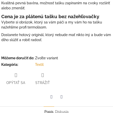
Kvalitná pevná bavlna, možnosť tašku zapínaním na cvoky rozšíriť
alebo zmenšiť.
Cena je za plátenú tašku bez nažehľovačky
.
Vyberte si obrázok, ktorý sa vám páči a my vám ho na tašku
nažehlíme profi termolisom.
Dostanete hotový originál, ktorý nebude mať nikto iný a bude vám
dlho slúžiť a robiť radosť.
Môžeme doručiť do:
Zvoľte variant
Kategória
:
Textil
OPÝTAŤ SA
STRÁŽIŤ
Facebook
Twitter
Popis
Diskusia