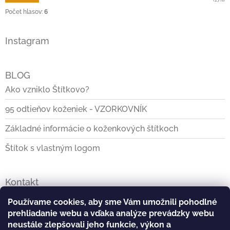
Počet hlasov:
6
Instagram
BLOG
Ako vzniklo Štítkovo?
95 odtieňov koženiek - VZORKOVNÍK
Základné informácie o koženkových štítkoch
Štítok s vlastným logom
Kontakt
info
@
stitkovo.sk
Používame cookies, aby sme Vám umožnili pohodlné
prehliadanie webu a vďaka analýze prevádzky webu
0903928140
neustále zlepšovali jeho funkcie, výkon a