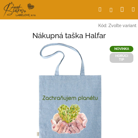
Prejsť
Nák
Hľadať
Prihlásen
na
obsah
koší
Kód:
Zvoľte variant
Nákupná taška Halfar
NOVINKA
HORÚCI
TIP