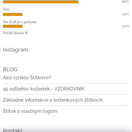
i
(66%)
e
Áno
(17%)
Nie EUR je v pohode
(17%)
Počet hlasov:
6
Instagram
BLOG
Ako vzniklo Štítkovo?
95 odtieňov koženiek - VZORKOVNÍK
Základné informácie o koženkových štítkoch
Štítok s vlastným logom
Kontakt