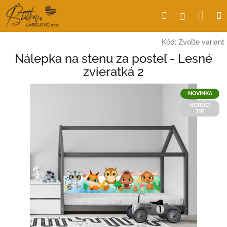
Prejsť
Nák
Hľadať
Prihlásen
na
obsah
koší
Kód:
Zvoľte variant
Nálepka na stenu za posteľ - Lesné
zvieratká 2
NOVINKA
HORÚCI
TIP