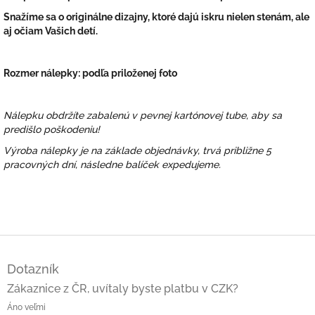
Snažíme sa o originálne dizajny, ktoré dajú iskru nielen stenám, ale
aj očiam Vašich detí.
Rozmer nálepky: podľa priloženej foto
Nálepku obdržíte zabalenú v pevnej kartónovej tube, aby sa
predišlo poškodeniu!
Výroba nálepky je na základe objednávky, trvá približne 5
pracovných dní, následne balíček expedujeme.
Z
á
Dotazník
p
ä
Zákaznice z ČR, uvítaly byste platbu v CZK?
t
Áno veľmi