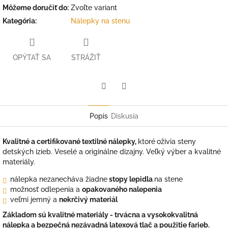
Môžeme doručiť do:
Zvoľte variant
Kategória
:
Nálepky na stenu
OPÝTAŤ SA
STRÁŽIŤ
Facebook
Twitter
Popis
Diskusia
Kvalitné a certifikované textilné nálepky,
ktoré
oživia steny
detských izieb. Veselé a originálne dizajny. Veľký výber a kvalitné
materiály.
nálepka nezanecháva žiadne
stopy lepidla
na stene
možnosť odlepenia a
opakovaného nalepenia
veľmi jemný a
nekrčivý materiál
Základom sú kvalitné materiály - trvácna a vysokokvalitná
nálepka a bezpečná nezávadná latexová tlač a použitie farieb.