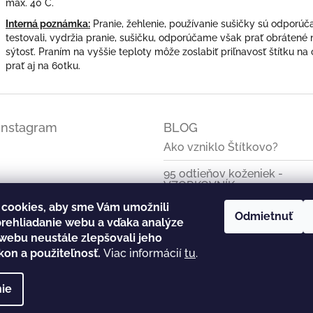
max. 40°C.
Interná poznámka:
Pranie, žehlenie, používanie sušičky sú odporú
testovali, vydržia pranie, sušičku, odporúčame však prať obrátené n
sýtosť. Praním na vyššie teploty môže zoslabiť priľnavosť štítku n
prať aj na 60tku.
Instagram
BLOG
Ako vzniklo Štítkovo?
95 odtieňov koženiek -
VZORKOVNÍK
cookies, aby sme Vám umožnili
Základné informácie o
Odmietnuť
rehliadanie webu a vďaka analýze
koženkových štítkoch
webu neustále zlepšovali jeho
Štítok s vlastným logom
kon a použiteľnosť.
Viac informácií
tu
.
ie
ky práva vyhradené.
Upraviť nastavenie cookies