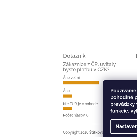
Z
á
Dotazník
p
ä
Zákaznice z ČR, uvítaly
byste platbu v CZK?
t
i
Áno veľmi
e
(66%)
Používame 
Áno
(17%)
pohodlné p
prevádzky 
Nie EUR je v pohode
(17%)
funkcie, vý
Počet hlasov:
6
Nastaven
Copyright 2026
Štítkovo - tvoj štítok
. Všet