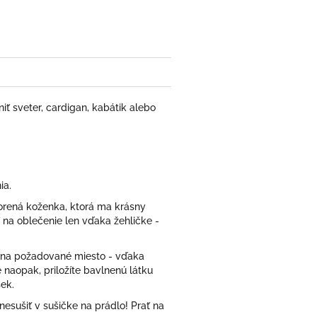
ter
niť sveter, cardigan, kabátik alebo
ia.
orená koženka, ktorá ma krásny
ť na oblečenie len vďaka žehličke -
ok na požadované miesto - vďaka
e naopak, priložíte bavlnenú látku
ek.
nesušiť v sušičke na prádlo! Prať na