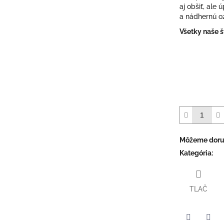
aj obšiť, ale
a nádhernú o
Všetky naše š
Môžeme doruč
Kategória
:
TLAČ