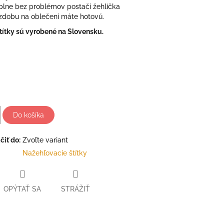
 úplne bez problémov postačí žehlička
zdobu na oblečení máte hotovú.
títky sú vyrobené na Slovensku.
Do košíka
iť do:
Zvoľte variant
Nažehľovacie štítky
OPÝTAŤ SA
STRÁŽIŤ