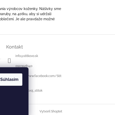
čania výrobcov koženky. Nášivky sme
aruby, na 40tku, aby si udržali
a oblečení. Je ale pravdaže možné
Kontakt
info
@
stitkovo.sk
0903928140
https://www.facebook.com/Stit
Súhlasím
kovo.sk
stitkovo_tvoj_stitok
Vytvoril Shoptet