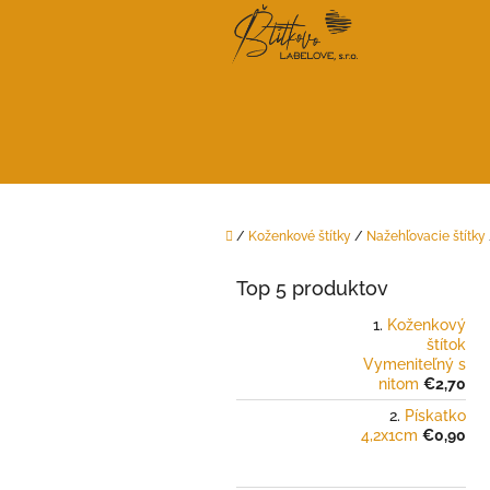
Prejsť
na
obsah
Domov
/
Koženkové štítky
/
Nažehľovacie štítky
B
o
Top 5 produktov
č
n
Koženkový
štítok
ý
Vymeniteľný s
p
nitom
€2,70
a
Pískatko
n
4,2x1cm
€0,90
e
l