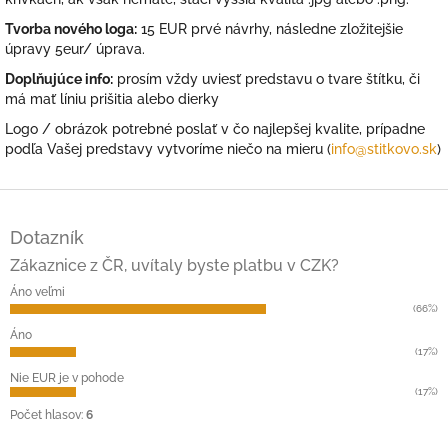
Tvorba nového loga:
15 EUR prvé návrhy, následne zložitejšie
úpravy 5eur/ úprava.
Doplňujúce info:
prosím vždy uviesť predstavu o tvare štítku, či
má mať líniu prišitia alebo dierky
Logo / obrázok potrebné poslať v čo najlepšej kvalite, prípadne
podľa Vašej predstavy vytvoríme niečo na mieru (
info@stitkovo.sk
)
Z
á
Dotazník
p
ä
Zákaznice z ČR, uvítaly byste platbu v CZK?
t
Áno veľmi
i
(66%)
e
Áno
(17%)
Nie EUR je v pohode
(17%)
Počet hlasov:
6