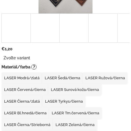
€1,20
Jednotková
Zvoľte variant
cena:
Materiál/farba
?
LASER Modrá/zlatá
LASER Šedá/čierna
LASER Ružová/čierna
LASER Červená/čierna
LASER Surová koža/čierna
LASER Čierna/zlatá
LASER Tyrkys/čierna
LASER Bl.hnedá/čierna
LASER Tm.červená/čierna
LASER Čierna/Strieborná
LASER Zelená/čierna