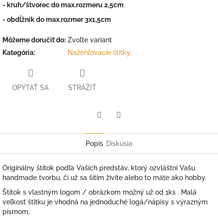
- kruh/štvorec do max.rozmeru 2,5cm
- obdĺžnik do max.rozmer 3x1,5cm
Môžeme doručiť do:
Zvoľte variant
Kategória
:
Nažehľovacie štítky
OPÝTAŤ SA
STRÁŽIŤ
Facebook
Twitter
Popis
Diskusia
Originálny štítok podľa Vašich predstáv, ktorý ozvláštni Vašu
handmade tvorbu, či už sa šitím živíte alebo to máte ako hobby.
Štítok s vlastným logom / obrázkom možný už od 1ks . Malá
veľkosť štítku je vhodná na jednoduché logá/nápisy s výrazným
písmom,