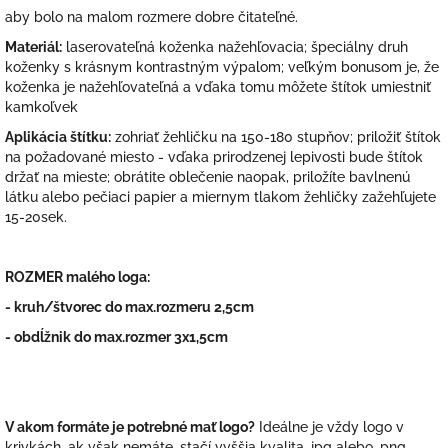
aby bolo na malom rozmere dobre čitateľné.
Materiál:
laserovateľná koženka nažehľovacia; špeciálny druh
koženky s krásnym kontrastným výpalom; veľkým bonusom je, že
koženka je nažehľovateľná a vďaka tomu môžete štítok umiestniť
kamkoľvek
Aplikácia štítku:
zohriať žehličku na 150-180 stupňov; priložiť štítok
na požadované miesto - vďaka prirodzenej lepivosti bude štítok
držať na mieste; obrátite oblečenie naopak, priložíte bavlnenú
látku alebo pečiaci papier a miernym tlakom žehličky zažehľujete
15-20sek.
ROZMER malého loga:
- kruh/štvorec do max.rozmeru 2,5cm
- obdĺžnik do max.rozmer 3x1,5cm
V akom formáte je potrebné mať logo?
Ideálne je vždy logo v
krivkách, ak však nemáte, stačí vyššia kvalita .jpg alebo .png.