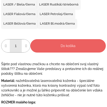
LASER / Biela/čierna
LASER Rustikál/strieborná
LASER Fialová/čierna
LASER Petrolej/čierna
LASER Béžová/čierna
LASER Bl.modrá/čierna
Do košíka
Šijete pod vlastnou značkou a chcete na oblečení svoj vlastný
štítok??? Zrealizujeme Vaše predstavy a pretavíme ich do reálnej
podoby štítku na oblečení.
Materiál:
nažehľovateľná laserovateľná koženka - špeciálne
vytvorená koženka, ktorá ma krásny kontrastný výpal (viď foto
vzorkovník) a je možné ju ľahko pripevniť na oblečenie len vďaka
žehličke - nie je nutné túto koženku prišívať.
ROZMER malého loga: