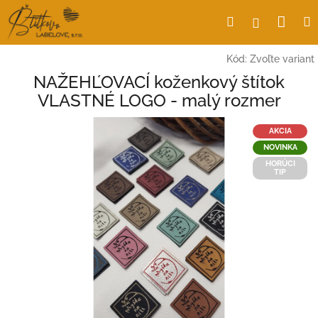
Prejsť
Nák
Hľadať
Prihlásen
na
obsah
koší
Kód:
Zvoľte variant
NAŽEHĽOVACÍ koženkový štítok
VLASTNÉ LOGO - malý rozmer
AKCIA
NOVINKA
HORÚCI
TIP