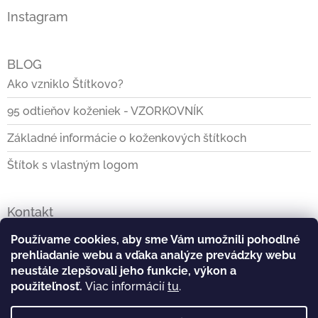
Instagram
BLOG
Ako vzniklo Štítkovo?
95 odtieňov koženiek - VZORKOVNÍK
Základné informácie o koženkových štítkoch
Štítok s vlastným logom
Kontakt
info
@
stitkovo.sk
Používame cookies, aby sme Vám umožnili pohodlné
prehliadanie webu a vďaka analýze prevádzky webu
0903928140
neustále zlepšovali jeho funkcie, výkon a
použiteľnosť.
Viac informácií
tu
.
https://www.facebook.com/Stitkovo.sk