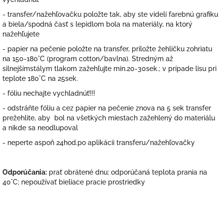
- transfer/nažehľovačku položte tak, aby ste videli farebnú grafiku
a biela/spodná časť s lepidlom bola na materiály, na ktorý
nažehľujete
- papier na pečenie položte na transfer, priložte žehličku zohriatu
na 150-180°C (program cotton/bavlna). Stredným až
silnejšímstálym tlakom zažehľujte min.20-30sek.; v prípade lisu pri
teplote 180°C na 25sek.
- fóliu nechajte vychladnúť!!!
- odstráňte fóliu a cez papier na pečenie znova na 5 sek transfer
prežehlite, aby bol na všetkých miestach zažehlený do materiálu
a nikde sa neodlupoval
- neperte aspoň 24hod.po aplikácii transferu/nažehľovačky
Odporúčania:
prať obrátené dnu; odporúčaná teplota prania na
40°C; nepoužívať bieliace pracie prostriedky