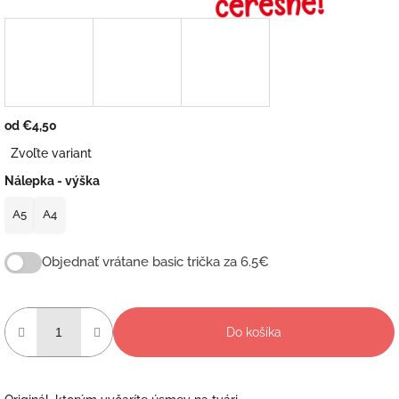
od
€4,50
Jednotková
Zvoľte variant
cena:
Nálepka - výška
A5
A4
Objednať vrátane basic trička za 6.5€
Do košíka