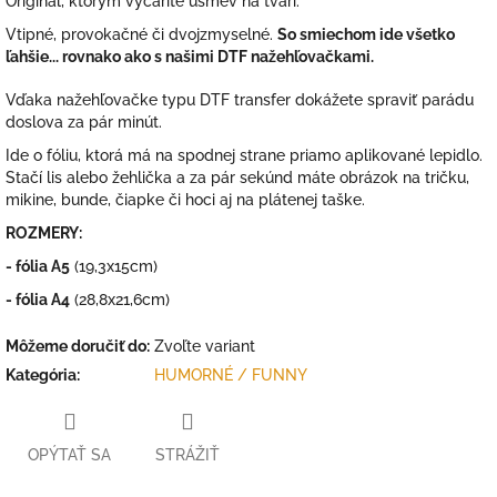
Originál, ktorým vyčaríte úsmev na tvári.
Vtipné, provokačné či dvojzmyselné.
So smiechom ide všetko
ľahšie... rovnako ako s našimi DTF nažehľovačkami.
Vďaka nažehľovačke typu DTF transfer dokážete spraviť parádu
doslova za pár minút.
Ide o fóliu, ktorá má na spodnej strane priamo aplikované lepidlo.
Stačí lis alebo žehlička a za pár sekúnd máte obrázok na tričku,
mikine, bunde, čiapke či hoci aj na plátenej taške.
ROZMERY:
- fólia A5
(19,3x15cm)
- fólia A4
(28,8x21,6cm)
Môžeme doručiť do:
Zvoľte variant
Kategória
:
HUMORNÉ / FUNNY
OPÝTAŤ SA
STRÁŽIŤ