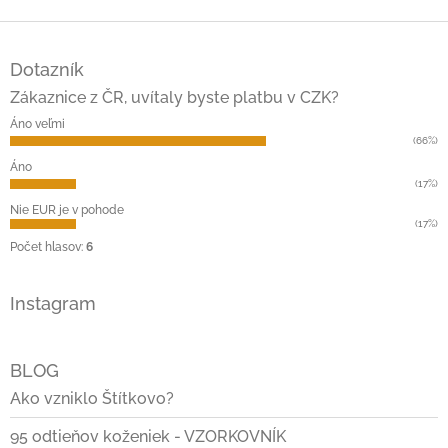
Z
á
Dotazník
p
ä
Zákaznice z ČR, uvítaly byste platbu v CZK?
t
Áno veľmi
i
(66%)
e
Áno
(17%)
Nie EUR je v pohode
(17%)
Počet hlasov:
6
Instagram
BLOG
Ako vzniklo Štítkovo?
95 odtieňov koženiek - VZORKOVNÍK