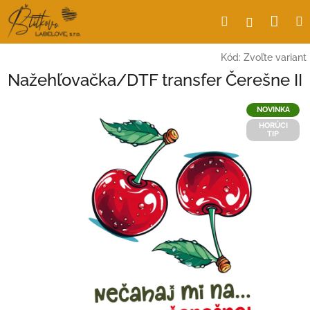
Prejsť
Nák
Hľadať
Prihlásen
na
obsah
koší
Kód:
Zvoľte variant
Nažehľovačka/DTF transfer Čerešne II
NOVINKA
HORÚCI
TIP