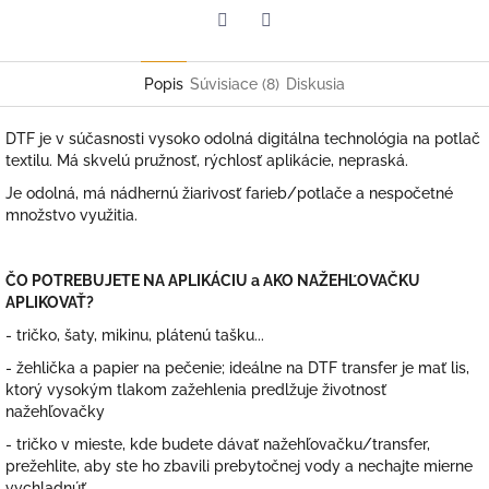
Facebook
Twitter
Popis
Súvisiace (8)
Diskusia
DTF je v súčasnosti vysoko odolná digitálna technológia na potlač
textilu. Má skvelú pružnosť, rýchlosť aplikácie, nepraská.
Je odolná, má nádhernú žiarivosť farieb/potlače a nespočetné
množstvo využitia.
ČO POTREBUJETE NA APLIKÁCIU a AKO NAŽEHĽOVAČKU
APLIKOVAŤ?
- tričko, šaty, mikinu, plátenú tašku...
- žehlička a papier na pečenie; ideálne na DTF transfer je mať lis,
ktorý vysokým tlakom zažehlenia predlžuje životnosť
nažehľovačky
- tričko v mieste, kde budete dávať nažehľovačku/transfer,
prežehlite, aby ste ho zbavili prebytočnej vody a nechajte mierne
vychladnúť